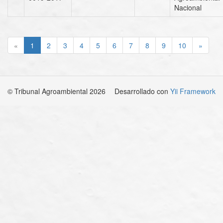
Nacional
«
1
2
3
4
5
6
7
8
9
10
»
© Tribunal Agroambiental 2026
Desarrollado con
Yii Framework