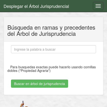
Desplegar el Árbol Jurisprudencial
Toggl
navig
Búsqueda en ramas y precedentes
del Árbol de Jurisprudencia
Para busquedas exactas puede hacerlo usando comillas
dobles ("Propiedad Agraria")
Buscar en árbol de jurisprudencia