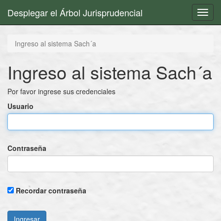
Desplegar el Árbol Jurisprudencial
Toggl
navig
Ingreso al sistema Sach´a
Ingreso al sistema Sach´a
Por favor ingrese sus credenciales
Usuario
Contraseña
Recordar contraseña
Ingresar