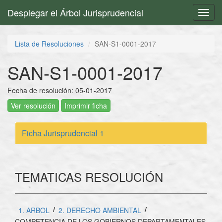
Desplegar el Árbol Jurisprudencial
Toggl
navig
Lista de Resoluciones
SAN-S1-0001-2017
SAN-S1-0001-2017
Fecha de resolución: 05-01-2017
Ver resolución
Imprimir ficha
Ficha Jurisprudencial 1
TEMATICAS RESOLUCIÓN
/
/
1. ARBOL
2. DERECHO AMBIENTAL
COMPETENCIA DE LOS GOBIERNOS DEPARTAMENTALES