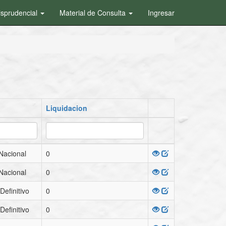
isprudencial
Material de Consulta
Ingresar
Liquidacion
Nacional
0
Nacional
0
Definitivo
0
Definitivo
0