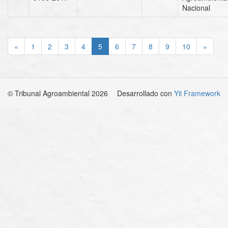
Nacional
«
1
2
3
4
5
6
7
8
9
10
»
© Tribunal Agroambiental 2026
Desarrollado con
Yii Framework