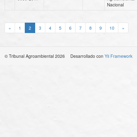
Nacional
«
1
2
3
4
5
6
7
8
9
10
»
© Tribunal Agroambiental 2026
Desarrollado con
Yii Framework