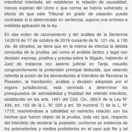
interdictal intentada, sin establecer la relación de causalidad,
menos explican del cómo o que norma se habría vulnerado, a
efecto de que este Tribunal en grado de casación pueda
contrastar si lo determinado en sentencia, supone una errónea e
indebida aplicación de la ley.
En ese orden de razonamiento y del análisis de la Sentencia
14/2019 de 17 de octubre de 2019 cursante de fs. 121 vta. a 130
vta. de obrados, se tiene que en la misma se efectúa la debida
compulsa de la prueba, así como el análisis fáctico y legal con
decisión expresa, positiva y precisa sobre lo litigado, habiendo el
Juez de instancia con asiento judicial en Tarija, resuelto
congruentemente la pretensión principal deducida, que estando
referida la acción de los demandantes al Interdicto de Recobrar la
Posesión, la tramitación, análisis y decisión adoptada por el
órgano jurisdiccional, está centrada a determinar los
presupuestos de admisibilidad y finalidad del referido interdicto,
establecido en los arts. 1461 del Cód. Civ., 369.II de la Ley N°
439, art. 152 de la L. N° 025 y art. 39 numeral 7) de la L. N°
1715; resolviéndose a cabalidad en estrecha relación con los
hechos que fueron objeto de la prueba, toda vez que, respecto
del interdicto de recobrar la posesión, conforme se evidencia de
los antecedentes y medios probatorios en el caso sub lite y tal