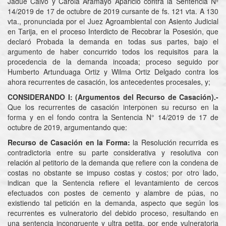
Jadue Calvo y Carola Aramayo Aparicio contra la Sentencia Nº
14/2019 de 17 de octubre de 2019 cursante de fs. 121 vta. A 130
vta., pronunciada por el Juez Agroambiental con Asiento Judicial
en Tarija, en el proceso Interdicto de Recobrar la Posesión, que
declaró Probada la demanda en todas sus partes, bajo el
argumento de haber concurrido todos los requisitos para la
procedencia de la demanda incoada; proceso seguido por
Humberto Artunduaga Ortiz y Wilma Ortiz Delgado contra los
ahora recurrentes de casación, los antecedentes procesales, y;
CONSIDERANDO I:
(Argumentos del Recurso de Casación).-
Que los recurrentes de casación interponen su recurso en la
forma y en el fondo contra la Sentencia N° 14/2019 de 17 de
octubre de 2019, argumentando que:
Recurso de Casación en la Forma:
la Resolución recurrida es
contradictoria entre su parte considerativa y resolutiva con
relación al petitorio de la demanda que refiere con la condena de
costas no obstante se impuso costas y costos; por otro lado,
indican que la Sentencia refiere el levantamiento de cercos
efectuados con postes de cemento y alambre de púas, no
existiendo tal petición en la demanda, aspecto que según los
recurrentes es vulneratorio del debido proceso, resultando en
una sentencia incongruente y ultra petita, por ende vulneratoria