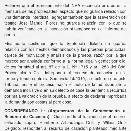
Refieren que el representante del INRA reconoció errores en la
mensura de las propiedades, aspecto que no guarda relación con
una demanda interdictal, agregan también que la aseveración del
testigo José Manuel Flores no guarda relación con lo que se
habría verificado en la inspección ni tampoco con el Informe del
perito.
Finalmente sostienen que la Sentencia dictada no guarda
relación con los hechos demandados y las pruebas producidas,
carece de motivación y análisis de la prueba, razón por la que
merece ser anulada conforme a la norma legal vigente; por ello,
de conformidad al art. 87 de la L. N° 1715 y art. 258 del Cód.
Procedimiento Civil, interponen el recurso de casación en la
forma y fondo contra la Sentencia 14/2019, a efecto de que este
Tribunal anule el proceso hasta el auto de la admisión de la
demanda inclusive o en su defecto se case la Sentencia recurrida
por mala valoración de la prueba, a efecto de declarar improbada
la demanda con costas al perdidoso.
CONSIDERANDO II: (Argumentos de la Contestación al
Recurso de Casación).-
Que corrido el traslado con el recurso
señalado supra, Humberto Artunduaga Ortiz y Wilma Ortiz
Delgado, responden al recurso de casación planteado mediante