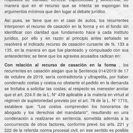
manera que en el recurso que se intenta se expongan los
argumentos mínimos que den lugar al debate jurídico.
Así pues, se tiene que en el caso de autos, los recurrentes
interponen el recurso de casación en la forma y en el fondo sin
identificar con claridad que fundamento hace a cada instituto
jurídico, por ello y en razón al principio antes señalado se
resolverá el indicado recurso de casación cursante de fs. 133 a
135, en la manera en que fue planteado y compulsado con sus
antecedentes; se tiene que los agravios acusados radican en:
Con relación al recurso de casación en la forma
, los
recurrentes en casación alegan que la Sentencia 014/2019 de 17
de octubre de 2019, sería contradictoria y ultrapetita, por haber
condenado costas y costos no obstante el pedido en la demanda
se limitaba a solicitar las costas; al respecto es menester anotar
que el art. 224.II de la L. N° 439 aplicable a la materia en virtud al
régimen de supletoriedad previsto por el art. 78 de la L. N° 1715,
establece que: "Los costos comprenden los honorarios de
abogado y los derechos del mandatario", resultando en una
condenación a realizarse en sentencia, sometida además a la
concurrencia de otros factores, conforme prevé los arts. 221 y
222 de la referida norma procesal civil, en ese sentido es posible