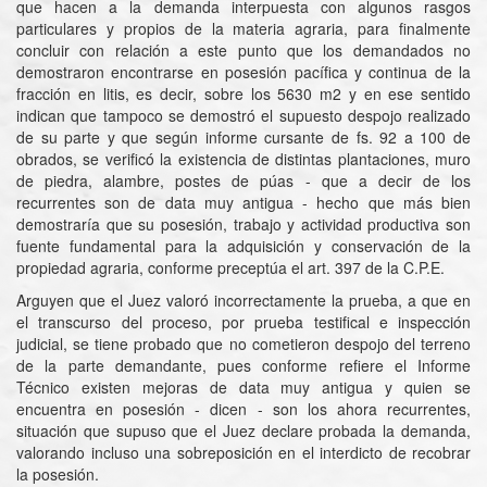
que hacen a la demanda interpuesta con algunos rasgos
particulares y propios de la materia agraria, para finalmente
concluir con relación a este punto que los demandados no
demostraron encontrarse en posesión pacífica y continua de la
fracción en litis, es decir, sobre los 5630 m2 y en ese sentido
indican que tampoco se demostró el supuesto despojo realizado
de su parte y que según informe cursante de fs. 92 a 100 de
obrados, se verificó la existencia de distintas plantaciones, muro
de piedra, alambre, postes de púas - que a decir de los
recurrentes son de data muy antigua - hecho que más bien
demostraría que su posesión, trabajo y actividad productiva son
fuente fundamental para la adquisición y conservación de la
propiedad agraria, conforme preceptúa el art. 397 de la C.P.E.
Arguyen que el Juez valoró incorrectamente la prueba, a que en
el transcurso del proceso, por prueba testifical e inspección
judicial, se tiene probado que no cometieron despojo del terreno
de la parte demandante, pues conforme refiere el Informe
Técnico existen mejoras de data muy antigua y quien se
encuentra en posesión - dicen - son los ahora recurrentes,
situación que supuso que el Juez declare probada la demanda,
valorando incluso una sobreposición en el interdicto de recobrar
la posesión.