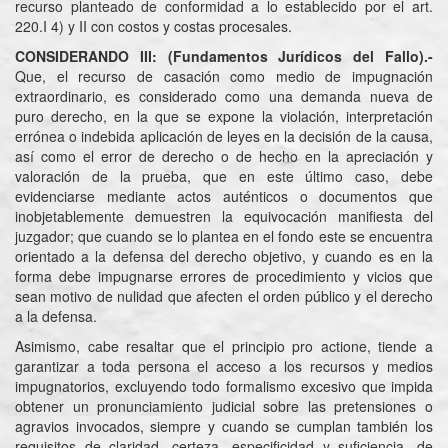
recurso planteado de conformidad a lo establecido por el art.
220.I 4) y II con costos y costas procesales.
CONSIDERANDO III:
(Fundamentos Jurídicos del Fallo).-
Que, el recurso de casación como medio de impugnación
extraordinario, es considerado como una demanda nueva de
puro derecho, en la que se expone la violación, interpretación
errónea o indebida aplicación de leyes en la decisión de la causa,
así como el error de derecho o de hecho en la apreciación y
valoración de la prueba, que en este último caso, debe
evidenciarse mediante actos auténticos o documentos que
inobjetablemente demuestren la equivocación manifiesta del
juzgador; que cuando se lo plantea en el fondo este se encuentra
orientado a la defensa del derecho objetivo, y cuando es en la
forma debe impugnarse errores de procedimiento y vicios que
sean motivo de nulidad que afecten el orden público y el derecho
a la defensa.
Asimismo, cabe resaltar que el principio pro actione, tiende a
garantizar a toda persona el acceso a los recursos y medios
impugnatorios, excluyendo todo formalismo excesivo que impida
obtener un pronunciamiento judicial sobre las pretensiones o
agravios invocados, siempre y cuando se cumplan también los
requisitos de claridad, certeza, especificidad y suficiencia, de