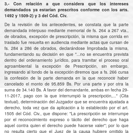
3.- Con relación a que considera que los intereses
demandados ya estarían prescritos conforme con los arts.
1492 y 1509-2) y 3 del Cód. Civ.
De la revisión de los antecedentes, se constata que la parte
demandada interpuso mediante memorial de fs. 264 a 267 vta.,
de obrados, excepción de prescripción, la misma que corrida en
traslado fue resuelta en audiencia mediante actas que cursan de
fs. 284 a 286 de obrados, declarándose Improbada la misma,
fundamentando su decisión en que "...no se encuentra prevista
dentro del ordenamiento jurídico, para tramitar el proceso oral
agroambiental la excepción de Prescripción, sin embargo,
ingresando al fondo de la excepción diremos que a fs. 266 cursa
la confesión de la parte demanda en la que reconoce haber
cancelado el monto de 95.859 Bs. Por una parte y por otra la
suma de 34.140 Bs. A favor del demandante, ambas en fecha 29-
11-2017, pago con la que interrumpió la prescripción,..." (Cita
textual), determinación del Juzgador que se encuentra ajustada a
derecho, toda vez que da aplicación a lo establecido por el art.
1505 del Cód. Civ., que dispone: "La prescripción se interrumpe
por el reconocimiento expreso o tácito del derecho que haga
aquel contra quien el derecho puede hacerse valer"; por lo que
no resulta cierto que el Juez de la causa hubiere omitido la