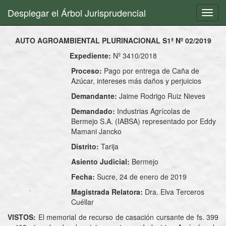
Desplegar el Árbol Jurisprudencial
Toggl
navig
AUTO AGROAMBIENTAL PLURINACIONAL S1ª Nº 02/2019
Expediente:
Nº 3410/2018
Proceso:
Pago por entrega de Caña de
Azúcar, intereses más daños y perjuicios
Demandante:
Jaime Rodrigo Ruiz Nieves
Demandado:
Industrias Agrícolas de
Bermejo S.A. (IABSA) representado por Eddy
Mamani Jancko
Distrito:
Tarija
Asiento Judicial:
Bermejo
Fecha:
Sucre, 24 de enero de 2019
Magistrada Relatora:
Dra. Elva Terceros
Cuéllar
VISTOS:
El memorial de recurso de casación cursante de fs. 399