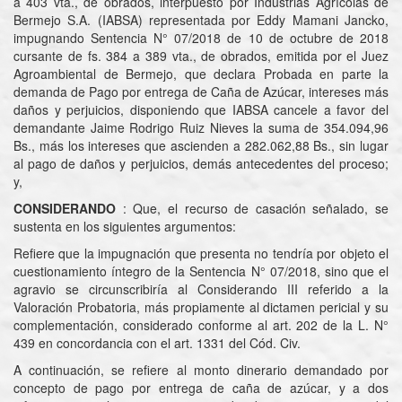
a 403 vta., de obrados, interpuesto por Industrias Agrícolas de
Bermejo S.A. (IABSA) representada por Eddy Mamani Jancko,
impugnando Sentencia N° 07/2018 de 10 de octubre de 2018
cursante de fs. 384 a 389 vta., de obrados, emitida por el Juez
Agroambiental de Bermejo, que declara Probada en parte la
demanda de Pago por entrega de Caña de Azúcar, intereses más
daños y perjuicios, disponiendo que IABSA cancele a favor del
demandante Jaime Rodrigo Ruiz Nieves la suma de 354.094,96
Bs., más los intereses que ascienden a 282.062,88 Bs., sin lugar
al pago de daños y perjuicios, demás antecedentes del proceso;
y,
CONSIDERANDO
: Que, el recurso de casación señalado, se
sustenta en los siguientes argumentos:
Refiere que la impugnación que presenta no tendría por objeto el
cuestionamiento íntegro de la Sentencia N° 07/2018, sino que el
agravio se circunscribiría al Considerando III referido a la
Valoración Probatoria, más propiamente al dictamen pericial y su
complementación, considerado conforme al art. 202 de la L. N°
439 en concordancia con el art. 1331 del Cód. Civ.
A continuación, se refiere al monto dinerario demandado por
concepto de pago por entrega de caña de azúcar, y a dos