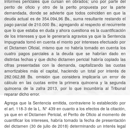
informes periciales que cursan en obrados; uno por parte del
perito de oficio y otro de la perito propuesta por la parte
demandada, donde se advierte que todos coinciden en que la
deuda actual es de 354.094,96 Bs., suma resultante restando el
pago parcial de 210.000 Bs.; agregando al respecto el recurrente
que lo que estaba en duda y ahora cuestiona es la cuantificación
de los intereses y que le generaría agravios ya que la Sentencia
impugnada tomó en cuenta el monto por intereses efectuado por
el Dictamen Oficial, mismo que no habría tomado en cuenta los
cuatro pagos parciales a la deuda que se habrían dado en
distintas fechas y que dicho dictamen pericial habría copiado las
cifras presentadas con la demanda, capitalizando las cuotas
amortizables más el capital, haciendo un total por interés de
282.062,88 Bs. omisión que considera implicaría un error de
cálculo en las cuotas entre la primera quincena y la segunda
quincena de la zafra 2013, por lo que incumbiría al Tribunal
reparar dicho error.
Agrega que la Sentencia emitida, contraviene lo establecido por
el art. 118-3 de la L. N° 439 en cuanto a los efectos de la citación,
ya que en el Dictamen Pericial, el Perito de Oficio al momento de
cuantificar los intereses, habría tomado la fecha de presentación
del dictamen (30 de julio de 2018) determinando un interés legal