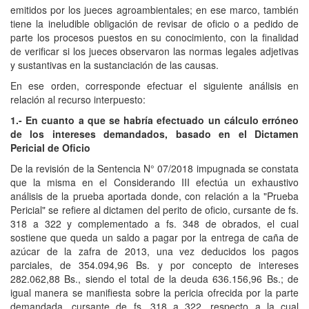
emitidos por los jueces agroambientales; en ese marco, también
tiene la ineludible obligación de revisar de oficio o a pedido de
parte los procesos puestos en su conocimiento, con la finalidad
de verificar si los jueces observaron las normas legales adjetivas
y sustantivas en la sustanciación de las causas.
En ese orden, corresponde efectuar el siguiente análisis en
relación al recurso interpuesto:
1.- En cuanto a que se habría efectuado un cálculo erróneo
de los intereses demandados, basado en el Dictamen
Pericial de Oficio
De la revisión de la Sentencia N° 07/2018 impugnada se constata
que la misma en el Considerando III efectúa un exhaustivo
análisis de la prueba aportada donde, con relación a la "Prueba
Pericial" se refiere al dictamen del perito de oficio, cursante de fs.
318 a 322 y complementado a fs. 348 de obrados, el cual
sostiene que queda un saldo a pagar por la entrega de caña de
azúcar de la zafra de 2013, una vez deducidos los pagos
parciales, de 354.094,96 Bs. y por concepto de intereses
282.062,88 Bs., siendo el total de la deuda 636.156,96 Bs.; de
igual manera se manifiesta sobre la pericia ofrecida por la parte
demandada, cursante de fs. 318 a 322, respecto a la cual