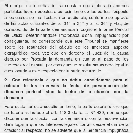
Al margen de lo señalado, se constata que ambos dictámenes
periciales fueron puestos a conocimiento de las partes, respecto
a los cuales se manifestaron en audiencia, conforme se aprecia
de las actas cursantes de fs. 344 a 347 y a fs. 361 y vta., de
obrados, donde la parte demandada impugnó el Informe Pericial
de Oficio, determinándose Improbada dicha impugnación; por
consiguiente, no corresponde que este Tribunal se manifieste
sobre los resultados del cálculo de los intereses, aspecto
extrajurídico, toda vez que en derecho el Juez de la causa
dispuso por Probada la demanda en cuanto al pago de los
intereses y el capital; por consiguiente resulta sin asidero legal lo
cuestionado a este respecto por la parte recurrente.
2.- Con referencia a que no debió considerarse para el
cálculo de los intereses la fecha de presentación del
dictamen pericial, sino la fecha de la citación con la
demanda
Para sustentar este cuestionamiento, la parte actora refiere que
se habría vulnerado el art. 118-3 de la L. N° 439, norma que
dispone que la citación con la demanda o con la reconvención
dará lugar a que los intereses legales corran desde el día de la
citación; al respecto, no se advierte que la Sentencia impugnada