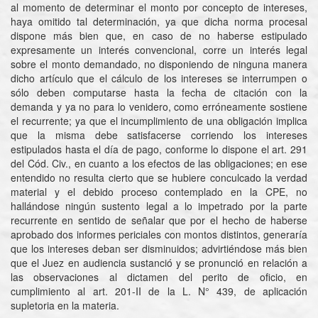
al momento de determinar el monto por concepto de intereses,
haya omitido tal determinación, ya que dicha norma procesal
dispone más bien que, en caso de no haberse estipulado
expresamente un interés convencional, corre un interés legal
sobre el monto demandado, no disponiendo de ninguna manera
dicho artículo que el cálculo de los intereses se interrumpen o
sólo deben computarse hasta la fecha de citación con la
demanda y ya no para lo venidero, como erróneamente sostiene
el recurrente; ya que el incumplimiento de una obligación implica
que la misma debe satisfacerse corriendo los intereses
estipulados hasta el día de pago, conforme lo dispone el art. 291
del Cód. Civ., en cuanto a los efectos de las obligaciones; en ese
entendido no resulta cierto que se hubiere conculcado la verdad
material y el debido proceso contemplado en la CPE, no
hallándose ningún sustento legal a lo impetrado por la parte
recurrente en sentido de señalar que por el hecho de haberse
aprobado dos informes periciales con montos distintos, generaría
que los intereses deban ser disminuidos; advirtiéndose más bien
que el Juez en audiencia sustanció y se pronunció en relación a
las observaciones al dictamen del perito de oficio, en
cumplimiento al art. 201-II de la L. N° 439, de aplicación
supletoria en la materia.