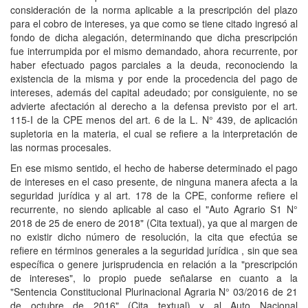
consideración de la norma aplicable a la prescripción del plazo
para el cobro de intereses, ya que como se tiene citado ingresó al
fondo de dicha alegación, determinando que dicha prescripción
fue interrumpida por el mismo demandado, ahora recurrente, por
haber efectuado pagos parciales a la deuda, reconociendo la
existencia de la misma y por ende la procedencia del pago de
intereses, además del capital adeudado; por consiguiente, no se
advierte afectación al derecho a la defensa previsto por el art.
115-I de la CPE menos del art. 6 de la L. N° 439, de aplicación
supletoria en la materia, el cual se refiere a la interpretación de
las normas procesales.
En ese mismo sentido, el hecho de haberse determinado el pago
de intereses en el caso presente, de ninguna manera afecta a la
seguridad jurídica y al art. 178 de la CPE, conforme refiere el
recurrente, no siendo aplicable al caso el "Auto Agrario S1 N°
2018 de 25 de enero de 2018" (Cita textual), ya que al margen de
no existir dicho número de resolución, la cita que efectúa se
refiere en términos generales a la seguridad jurídica , sin que sea
específica o genere jurisprudencia en relación a la "prescripción
de intereses", lo propio puede señalarse en cuanto a la
"Sentencia Constitucional Plurinacional Agraria N° 03/2016 de 21
de octubre de 2016" (Cita textual) y al Auto Nacional