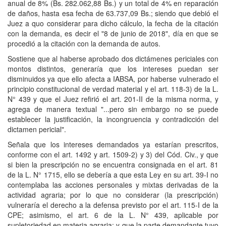
anual de 8% (Bs. 282.062,88 Bs.) y un total de 4% en reparación
de daños, hasta esa fecha de 63.737,09 Bs.; siendo que debió el
Juez a quo considerar para dicho cálculo, la fecha de la citación
con la demanda, es decir el "8 de junio de 2018", día en que se
procedió a la citación con la demanda de autos.
Sostiene que al haberse aprobado dos dictámenes periciales con
montos distintos, generaría que los intereses puedan ser
disminuidos ya que ello afecta a IABSA, por haberse vulnerado el
principio constitucional de verdad material y el art. 118-3) de la L.
N° 439 y que el Juez refirió el art. 201-II de la misma norma, y
agrega de manera textual "...pero sin embargo no se puede
establecer la justificación, la incongruencia y contradicción del
dictamen pericial".
Señala que los intereses demandados ya estarían prescritos,
conforme con el art. 1492 y art. 1509-2) y 3) del Cód. Civ., y que
si bien la prescripción no se encuentra consignada en el art. 81
de la L. N° 1715, ello se debería a que esta Ley en su art. 39-I no
contemplaba las acciones personales y mixtas derivadas de la
actividad agraria; por lo que no considerar (la prescripción)
vulneraría el derecho a la defensa previsto por el art. 115-I de la
CPE; asimismo, el art. 6 de la L. N° 439, aplicable por
supletoriedad en materia agraria; y que la parte demandante tuvo