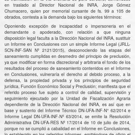
en traslado al Director Nacional de INRA, Jorge Gómez
Chumacero, quien por memorial cursante de fs. 99 a 105 de
obrados, contesta a la demanda bajo los siguientes términos:
Oponiendo excepción de incapacidad o impersoneria en el
demandante o apoderado, con relación a que ninguna
disposición legal faculta a la Dirección Nacional del INRA, sustituir
un Informe en Conclusiones con un simple Informe Legal (JRLL-
SCN-INF-SAN Nº 2121/2015), desconociendo las etapas del
saneamiento cumplidas en desmedro del principio de preclusión,
ya que modificar en forma discrecional y arbitraria el fondo de los
resultados del proceso de saneamiento contenidos en el Informe
en Conclusiones, vulneraría el derecho al debido proceso, a la
defensa, la propiedad privada y los principios de seguridad
jurídica, Función Económico Social y Preclusión; manifiesta que el
referido proceso fue sujeto a control de calidad, supervisión y
seguimiento ejecutado por la Unidad de Fiscalización Agraria
dependiente de la Dirección Nacional del INRA, es así que en
base y sustento del Informe Técnico DN-UFA-INF-N° 62/2014 e
Informe Legal DN-UFA-INF-Nº 63/2014, se emite la Resolución
Administrativa DN-UFA-RES Nº 17/2014 de 10 de julio de 2014,
porque no se cumplió a cabalidad en el Informe en Conclusiones,
lo establecido en los referidos informes, emitiéndose de oficio el