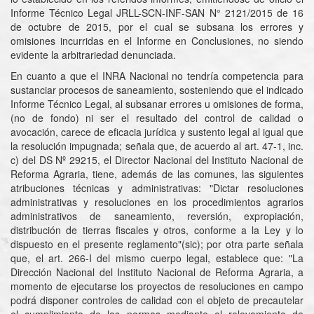
Informe Técnico Legal JRLL-SCN-INF-SAN N° 2121/2015 de 16
de octubre de 2015, por el cual se subsana los errores y
omisiones incurridas en el Informe en Conclusiones, no siendo
evidente la arbitrariedad denunciada.
En cuanto a que el INRA Nacional no tendría competencia para
sustanciar procesos de saneamiento, sosteniendo que el indicado
Informe Técnico Legal, al subsanar errores u omisiones de forma,
(no de fondo) ni ser el resultado del control de calidad o
avocación, carece de eficacia jurídica y sustento legal al igual que
la resolución impugnada; señala que, de acuerdo al art. 47-1, inc.
c) del DS Nº 29215, el Director Nacional del Instituto Nacional de
Reforma Agraria, tiene, además de las comunes, las siguientes
atribuciones técnicas y administrativas: "Dictar resoluciones
administrativas y resoluciones en los procedimientos agrarios
administrativos de saneamiento, reversión, expropiación,
distribución de tierras fiscales y otros, conforme a la Ley y lo
dispuesto en el presente reglamento"(sic); por otra parte señala
que, el art. 266-I del mismo cuerpo legal, establece que: "La
Dirección Nacional del Instituto Nacional de Reforma Agraria, a
momento de ejecutarse los proyectos de resoluciones en campo
podrá disponer controles de calidad con el objeto de precautelar