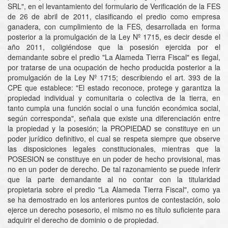
SRL", en el levantamiento del formulario de Verificación de la FES
de 26 de abril de 2011, clasificando el predio como empresa
ganadera, con cumplimiento de la FES, desarrollada en forma
posterior a la promulgación de la Ley Nº 1715, es decir desde el
año 2011, coligiéndose que la posesión ejercida por el
demandante sobre el predio "La Alameda Tierra Fiscal" es ilegal,
por tratarse de una ocupación de hecho producida posterior a la
promulgación de la Ley Nº 1715; describiendo el art. 393 de la
CPE que establece: "El estado reconoce, protege y garantiza la
propiedad individual y comunitaria o colectiva de la tierra, en
tanto cumpla una función social o una función económica social,
según corresponda", señala que existe una diferenciación entre
la propiedad y la posesión; la PROPIEDAD se constituye en un
poder jurídico definitivo, el cual se respeta siempre que observe
las disposiciones legales constitucionales, mientras que la
POSESION se constituye en un poder de hecho provisional, mas
no en un poder de derecho. De tal razonamiento se puede inferir
que la parte demandante al no contar con la titularidad
propietaria sobre el predio "La Alameda Tierra Fiscal", como ya
se ha demostrado en los anteriores puntos de contestación, solo
ejerce un derecho posesorio, el mismo no es título suficiente para
adquirir el derecho de dominio o de propiedad.