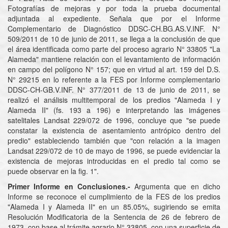
Fotografías de mejoras y por toda la prueba documental
adjuntada al expediente. Señala que por el Informe
Complementario de Diagnóstico DDSC-CH.BG.AS.V.INF. N°
509/2011 de 10 de junio de 2011, se llega a la conclusión de que
el área identificada como parte del proceso agrario N° 33805 "La
Alameda" mantiene relación con el levantamiento de información
en campo del polígono N° 157; que en virtud al art. 159 del D.S.
N° 29215 en lo referente a la FES por Informe complementario
DDSC-CH-GB.V.INF. N° 377/2011 de 13 de junio de 2011, se
realizó el análisis multitemporal de los predios "Alameda I y
Alameda II" (fs. 193 a 196) e interpretando las imágenes
satelitales Landsat 229/072 de 1996, concluye que "se puede
constatar la existencia de asentamiento antrópico dentro del
predio" estableciendo también que "con relación a la imagen
Landsat 229/072 de 10 de mayo de 1996, se puede evidenciar la
existencia de mejoras introducidas en el predio tal como se
puede observar en la fig. 1".
Primer Informe en Conclusiones.-
Argumenta que en dicho
Informe se reconoce el cumplimiento de la FES de los predios
"Alameda I y Alameda II" en un 85.05%, sugiriendo se emita
Resolución Modificatoria de la Sentencia de 26 de febrero de
1973, con base al trámite agrario N° 33805, con una superficie de