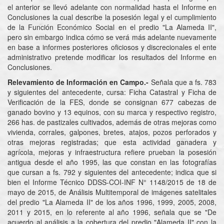
el anterior se llevó adelante con normalidad hasta el Informe en
Conclusiones la cual describe la posesión legal y el cumplimiento
de la Función Económico Social en el predio "La Alameda II",
pero sin embargo indica cómo se verá más adelante nuevamente
en base a informes posteriores oficiosos y discrecionales el ente
administrativo pretende modificar los resultados del Informe en
Conclusiones.
Relevamiento de Información en Campo.-
Señala que a fs. 783
y siguientes del antecedente, cursa: Ficha Catastral y Ficha de
Verificación de la FES, donde se consignan 677 cabezas de
ganado bovino y 13 equinos, con su marca y respectivo registro,
266 has. de pastizales cultivados, además de otras mejoras como
vivienda, corrales, galpones, bretes, atajos, pozos perforados y
otras mejoras registradas; que esta actividad ganadera y
agrícola, mejoras y infraestructura refiere prueban la posesión
antigua desde el año 1995, las que constan en las fotografías
que cursan a fs. 792 y siguientes del antecedente; indica que si
bien el Informe Técnico DDSS-COI-INF N° 1148/2015 de 18 de
mayo de 2015, de Análisis Multitemporal de imágenes satelitales
del predio "La Alameda II" de los años 1996, 1999, 2005, 2008,
2011 y 2015, en lo referente al año 1996, señala que se "De
acuerdo al análisis a la cobertura del predio "Alameda II" con la