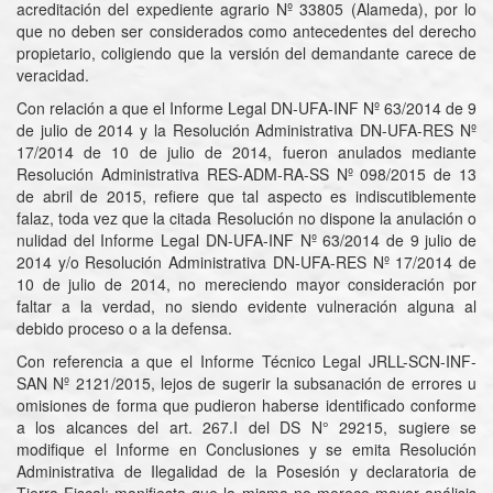
acreditación del expediente agrario Nº 33805 (Alameda), por lo
que no deben ser considerados como antecedentes del derecho
propietario, coligiendo que la versión del demandante carece de
veracidad.
Con relación a que el Informe Legal DN-UFA-INF Nº 63/2014 de 9
de julio de 2014 y la Resolución Administrativa DN-UFA-RES Nº
17/2014 de 10 de julio de 2014, fueron anulados mediante
Resolución Administrativa RES-ADM-RA-SS Nº 098/2015 de 13
de abril de 2015, refiere que tal aspecto es indiscutiblemente
falaz, toda vez que la citada Resolución no dispone la anulación o
nulidad del Informe Legal DN-UFA-INF Nº 63/2014 de 9 julio de
2014 y/o Resolución Administrativa DN-UFA-RES Nº 17/2014 de
10 de julio de 2014, no mereciendo mayor consideración por
faltar a la verdad, no siendo evidente vulneración alguna al
debido proceso o a la defensa.
Con referencia a que el Informe Técnico Legal JRLL-SCN-INF-
SAN Nº 2121/2015, lejos de sugerir la subsanación de errores u
omisiones de forma que pudieron haberse identificado conforme
a los alcances del art. 267.I del DS N° 29215, sugiere se
modifique el Informe en Conclusiones y se emita Resolución
Administrativa de Ilegalidad de la Posesión y declaratoria de