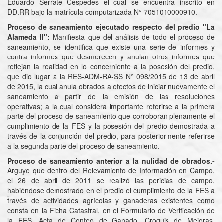
Eduardo Serrate Céspedes el cual se encuentra inscrito en
DD.RR bajo la matrícula computarizada N° 7051010000910.
Proceso de saneamiento ejecutado respecto del predio "La
Alameda II":
Manifiesta que del análisis de todo el proceso de
saneamiento, se identifica que existe una serie de informes y
contra informes que desmerecen y anulan otros informes que
reflejan la realidad en lo concerniente a la posesión del predio,
que dio lugar a la RES-ADM-RA-SS N° 098/2015 de 13 de abril
de 2015, la cual anula obrados a efectos de iniciar nuevamente el
saneamiento a partir de la emisión de las resoluciones
operativas; a la cual considera importante referirse a la primera
parte del proceso de saneamiento que corroboran plenamente el
cumplimiento de la FES y la posesión del predio demostrada a
través de la conjunción del predio, para posteriormente referirse
a la segunda parte del proceso de saneamiento.
Proceso de saneamiento anterior a la nulidad de obrados.-
Arguye que dentro del Relevamiento de Información en Campo,
el 26 de abril de 2011 se realizó las pericias de campo,
habiéndose demostrado en el predio el cumplimiento de la FES a
través de actividades agrícolas y ganaderas existentes como
consta en la Ficha Catastral, en el Formulario de Verificación de
la FES, Acta de Conteo de Ganado, Croquis de Mejoras,