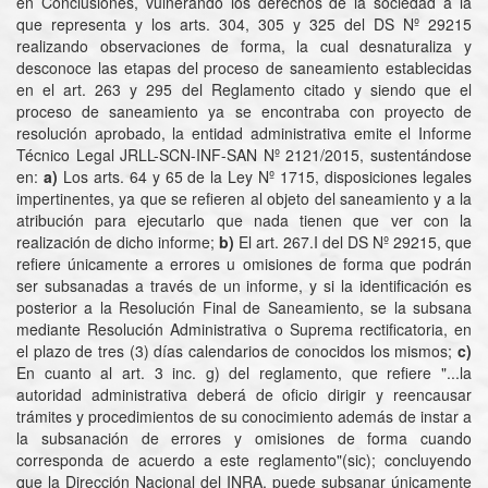
en Conclusiones, vulnerando los derechos de la sociedad a la
que representa y los arts. 304, 305 y 325 del DS Nº 29215
realizando observaciones de forma, la cual desnaturaliza y
desconoce las etapas del proceso de saneamiento establecidas
en el art. 263 y 295 del Reglamento citado y siendo que el
proceso de saneamiento ya se encontraba con proyecto de
resolución aprobado, la entidad administrativa emite el Informe
Técnico Legal JRLL-SCN-INF-SAN Nº 2121/2015, sustentándose
en:
a)
Los arts. 64 y 65 de la Ley Nº 1715, disposiciones legales
impertinentes, ya que se refieren al objeto del saneamiento y a la
atribución para ejecutarlo que nada tienen que ver con la
realización de dicho informe;
b)
El art. 267.I del DS Nº 29215, que
refiere únicamente a errores u omisiones de forma que podrán
ser subsanadas a través de un informe, y si la identificación es
posterior a la Resolución Final de Saneamiento, se la subsana
mediante Resolución Administrativa o Suprema rectificatoria, en
el plazo de tres (3) días calendarios de conocidos los mismos;
c)
En cuanto al art. 3 inc. g) del reglamento, que refiere "...la
autoridad administrativa deberá de oficio dirigir y reencausar
trámites y procedimientos de su conocimiento además de instar a
la subsanación de errores y omisiones de forma cuando
corresponda de acuerdo a este reglamento"(sic); concluyendo
que la Dirección Nacional del INRA, puede subsanar únicamente