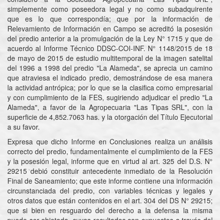
simplemente como poseedora legal y no como subadquirente
que es lo que correspondía; que por la información de
Relevamiento de Información en Campo se acreditó la posesión
del predio anterior a la promulgación de la Ley N° 1715 y que de
acuerdo al Informe Técnico DDSC-COI-INF. N° 1148/2015 de 18
de mayo de 2015 de estudio multitemporal de la imagen satelital
del 1996 a 1998 del predio "La Alameda", se aprecia un camino
que atraviesa el indicado predio, demostrándose de esa manera
la actividad antrópica; por lo que se la clasifica como empresarial
y con cumplimiento de la FES, sugiriendo adjudicar el predio "La
Alameda", a favor de la Agropecuaria "Las Tipas SRL", con la
superficie de 4,852.7063 has. y la otorgación del Título Ejecutorial
a su favor.
Expresa que dicho Informe en Conclusiones realiza un análisis
correcto del predio, fundamentalmente el cumplimiento de la FES
y la posesión legal, informe que en virtud al art. 325 del D.S. N°
29215 debió constituir antecedente inmediato de la Resolución
Final de Saneamiento; que este informe contiene una información
circunstanciada del predio, con variables técnicas y legales y
otros datos que están contenidos en el art. 304 del DS N° 29215;
que si bien en resguardo del derecho a la defensa la misma