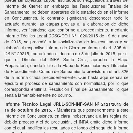
puede ser objetada, cuyos resultados son expuestos a través del
Informe de Cierre; sin embargo las Resoluciones Finales de
Saneamiento, no deben apartarse de lo establecido en el Informe
en Conclusiones, lo contrario significaría desconocer todo lo
actuado durante las etapas previas a la elaboración de dicho
informe, verificándose que conforme a procedimiento, mediante
Informe Técnico Legal DDSC-CO I N° 1620/2015 de 19 de mayo
de 2015, se procedió a la socialización de los resultados y se
elaboró el respectivo Informe de Cierre conforme el art. 305 del
DS Nº 29215, mereciendo el decreto de 3 de julio de 2015, por el
que el Director del INRA Santa Cruz, aprueba la Etapa
Preparatoria, dando inicio a la Etapa de Resoluciones y Titulación
de Procedimiento Común de Saneamiento previsto en el art. 326
de la norma citada precedentemente. Que hasta aquí señala se
ejecutó el proceso de saneamiento con normalidad, por lo que
correspondía emitir la Resolución Final de Saneamiento, lo que
señala lamentablemente no ocurrió.
Informe Técnico Legal JRLL-SCN-INF-SAN Nº 2121/2015 de
16 de octubre de 2015.
- Manifiesta que posteriormente a este
Informe en Conclusiones, en clara inobservancia a las reglas del
debido proceso y el de preclusión, el INRA emite dicho informe
con el cual modifica los resultados de fondo del segundo Informe