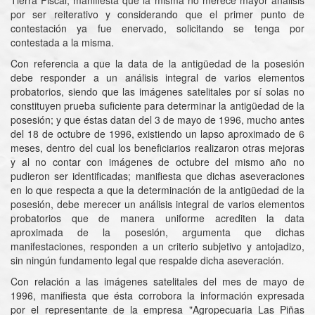
Tierra Fiscal; manifiesta que la misma no merece mayor análisis
por ser reiterativo y considerando que el primer punto de
contestación ya fue enervado, solicitando se tenga por
contestada a la misma.
Con referencia a que la data de la antigüedad de la posesión
debe responder a un análisis integral de varios elementos
probatorios, siendo que las imágenes satelitales por sí solas no
constituyen prueba suficiente para determinar la antigüedad de la
posesión; y que éstas datan del 3 de mayo de 1996, mucho antes
del 18 de octubre de 1996, existiendo un lapso aproximado de 6
meses, dentro del cual los beneficiarios realizaron otras mejoras
y al no contar con imágenes de octubre del mismo año no
pudieron ser identificadas; manifiesta que dichas aseveraciones
en lo que respecta a que la determinación de la antigüedad de la
posesión, debe merecer un análisis integral de varios elementos
probatorios que de manera uniforme acrediten la data
aproximada de la posesión, argumenta que dichas
manifestaciones, responden a un criterio subjetivo y antojadizo,
sin ningún fundamento legal que respalde dicha aseveración.
Con relación a las imágenes satelitales del mes de mayo de
1996, manifiesta que ésta corrobora la información expresada
por el representante de la empresa "Agropecuaria Las Piñas