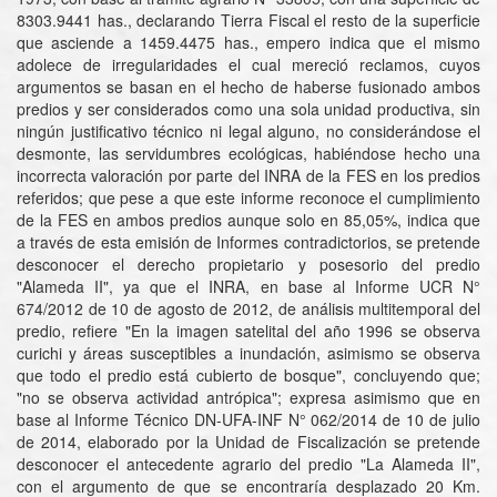
8303.9441 has., declarando Tierra Fiscal el resto de la superficie
que asciende a 1459.4475 has., empero indica que el mismo
adolece de irregularidades el cual mereció reclamos, cuyos
argumentos se basan en el hecho de haberse fusionado ambos
predios y ser considerados como una sola unidad productiva, sin
ningún justificativo técnico ni legal alguno, no considerándose el
desmonte, las servidumbres ecológicas, habiéndose hecho una
incorrecta valoración por parte del INRA de la FES en los predios
referidos; que pese a que este informe reconoce el cumplimiento
de la FES en ambos predios aunque solo en 85,05%, indica que
a través de esta emisión de Informes contradictorios, se pretende
desconocer el derecho propietario y posesorio del predio
"Alameda II", ya que el INRA, en base al Informe UCR N°
674/2012 de 10 de agosto de 2012, de análisis multitemporal del
predio, refiere "En la imagen satelital del año 1996 se observa
curichi y áreas susceptibles a inundación, asimismo se observa
que todo el predio está cubierto de bosque", concluyendo que;
"no se observa actividad antrópica"; expresa asimismo que en
base al Informe Técnico DN-UFA-INF N° 062/2014 de 10 de julio
de 2014, elaborado por la Unidad de Fiscalización se pretende
desconocer el antecedente agrario del predio "La Alameda II",
con el argumento de que se encontraría desplazado 20 Km.