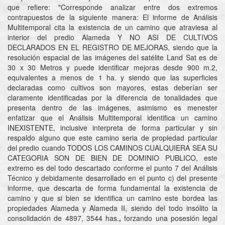
que refiere: "Corresponde analizar entre dos extremos
contrapuestos de la siguiente manera: El informe de Análisis
Multitemporal cita la existencia de un camino que atraviesa al
interior del predio Alameda Y NO ASI DE CULTIVOS
DECLARADOS EN EL REGISTRO DE MEJORAS, siendo que la
resolución espacial de las imágenes del satélite Land Sat es de
30 x 30 Metros y puede identificar mejoras desde 900 m.2,
equivalentes a menos de 1 ha. y siendo que las superficies
declaradas como cultivos son mayores, estas deberían ser
claramente identificadas por la diferencia de tonalidades que
presenta dentro de las imágenes, asimismo es menester
enfatizar que el Análisis Multitemporal identifica un camino
INEXISTENTE, inclusive interpreta de forma particular y sin
respaldo alguno que este camino seria de propiedad particular
del predio cuando TODOS LOS CAMINOS CUALQUIERA SEA SU
CATEGORIA SON DE BIEN DE DOMINIO PUBLICO, este
extremo es del todo descartado conforme el punto 7 del Análisis
Técnico y debidamente desarrollado en el punto c) del presente
informe, que descarta de forma fundamental la existencia de
camino y que si bien se identifica un camino este bordea las
propiedades Alameda y Alameda II, siendo del todo insólito la
consolidación de 4897, 3544 has.
,
forzando una posesión legal