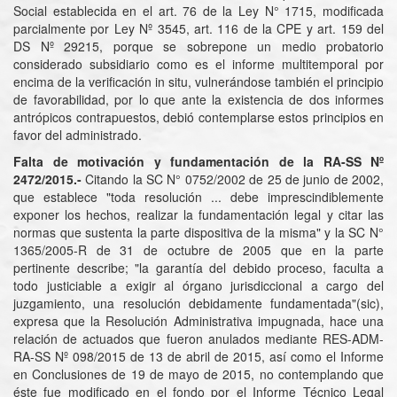
Social establecida en el art. 76 de la Ley N° 1715, modificada
parcialmente por Ley Nº 3545, art. 116 de la CPE y art. 159 del
DS Nº 29215, porque se sobrepone un medio probatorio
considerado subsidiario como es el informe multitemporal por
encima de la verificación in situ, vulnerándose también el principio
de favorabilidad, por lo que ante la existencia de dos informes
antrópicos contrapuestos, debió contemplarse estos principios en
favor del administrado.
Falta de motivación y fundamentación de la RA-SS Nº
2472/2015.-
Citando la SC N° 0752/2002 de 25 de junio de 2002,
que establece "toda resolución ... debe imprescindiblemente
exponer los hechos, realizar la fundamentación legal y citar las
normas que sustenta la parte dispositiva de la misma" y la SC N°
1365/2005-R de 31 de octubre de 2005 que en la parte
pertinente describe; "la garantía del debido proceso, faculta a
todo justiciable a exigir al órgano jurisdiccional a cargo del
juzgamiento, una resolución debidamente fundamentada"(sic),
expresa que la Resolución Administrativa impugnada, hace una
relación de actuados que fueron anulados mediante RES-ADM-
RA-SS Nº 098/2015 de 13 de abril de 2015, así como el Informe
en Conclusiones de 19 de mayo de 2015, no contemplando que
éste fue modificado en el fondo por el Informe Técnico Legal