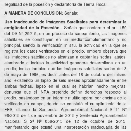
ilegalidad de la posesión y declaratoria de Tierra Fiscal.
A MANERA DE CONCLUSION:
Señala:
Uso inadecuado de Imágenes Satelitales para determinar la
antigüedad de la Posesión.-
Señala que conforme el art. 159
del DS Nº 29215, en un proceso de saneamiento, las imágenes
satelitales se constituyen en un medio complementario y no
principal, siendo la verificación in situ, la actividad en la que se
registra los datos verificados en el predio, empero observa que
las imágenes satelitales no alcanzan a captar las sedas, atajos,
alambrado e incluso la actividad ganadera desarrollada en un
predio; indica también que las imágenes satelitales serian del 3
de mayo de 1996, es decir, antes del 18 de octubre del mismo
año, existiendo un lapso de seis meses aproximadamente entre
ambas fechas, lapso en el cual se habrían hecho mejoras;
denuncia que el INRA pretende definir derechos respecto al
predio, basándose en un informe multitemporal por encima de lo
verificado en campo, donde se constató el cumplimiento de la
FES; citando la Sentencia Agroambiental Nacional S 1ª Nº
96/2015 de 4 de noviembre de 2015 y Sentencia Agroambiental
Nacional S 2ª Nº 056/2015 de 12 de octubre de 2015,
manifestando que existió una interpretación inadecuada de las