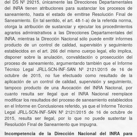
del DS Nº 29215, únicamente las Direcciones Departamentales
del INRA tienen atribuciones para sustanciar los procesos de
saneamiento, hasta el estado de emitirse Resolución Final de
Saneamiento. En tal sentido, el art. 48-1-a) de la referida norma,
otorga la atribución de sustanciar y ejecutar los procedimientos
agrarios administrativos a las Direcciones Departamentales del
INRA, mientras la Dirección Nacional sólo puede emitir informes
producto de un control de calidad, supervisión y seguimiento
establecidos en el art. 266 del mismo cuerpo legal, ello implica,
disponer sobre la anulación, convalidación o prosecución del
proceso de saneamiento, argumentando también que el Informe
Técnico Legal JRLL-SCN-INF-SAN Nº 2121/2015 de 16 de
octubre de 2015, no fue efectuado como resultado de la
aplicación de un control de calidad, supervisión y seguimiento,
tampoco producto de una Avocación del INRA Nacional, por
cuanto resulta ser ilegal que el INRA Nacional reemplace
modificar los resultados del proceso de saneamiento establecidos
en el Informe en Conclusiones referido, ya que el Informe Técnico
Legal JRLL-SCN-INF-SAN Nº 2121/2015 de 16 de octubre de
2015, resulta ser ilegal, por lo que no puede sustentar la
Resolución Final de Saneamiento que impugna.
Incompetencia de la Dirección Nacional del INRA para