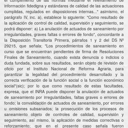
el cumplimiento de las normas mediante el relevamiento de
información fidedigna y estándares de calidad de las actuaciones
cumplidas, regulados en disposiciones internas..." asimismo, el
parágrafo IV, inc. a), establece lo siguiente: "Como resultado de
la aplicación de control de calidad, supervisión y seguimiento, se
podrá disponer: a) La anulación de actuados de saneamiento por
irregularidades, graves faltas o errores de fondo", concordante a
la Disposición Transitoria Primera, párrafos 1 y 2 del DS Nº
29215, que señala; "Los procedimientos de saneamiento en
curso que se encuentran pendientes de firma de Resoluciones
Finales de Saneamiento, cuando exista denuncia o indicios o
duda fundada, sobre sus resultados, serán objeto de revisión de
oficio por el Instituto Nacional de Reforma Agraria, para
garantizar la legalidad del procedimiento desarrollado y la
correcta verificación de la función social o la función económico
social"(sic); por lo que como resultado de estas facultades,
expresa, que el INRA puede disponer la anulación de actuados
de saneamiento por irregularidades, faltas graves o errores de
fondo; la convalidación de actuados de saneamiento, por errores
u omisiones subsanados; la prosecución de los procesos de
saneamiento objeto de controles de calidad, supervisión y
seguimiento, así mismo, la aplicación de medidas correctivas o
reforzamiento; que en el presente caso señala fueron