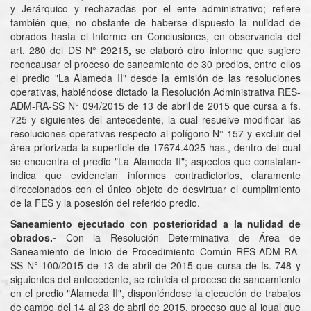
y Jerárquico y rechazadas por el ente administrativo; refiere
también que, no obstante de haberse dispuesto la nulidad de
obrados hasta el Informe en Conclusiones, en observancia del
art. 280 del DS N° 29215
,
se elaboró otro informe que sugiere
reencausar el proceso de saneamiento de 30 predios, entre ellos
el predio "La Alameda II" desde la emisión de las resoluciones
operativas, habiéndose dictado la Resolución Administrativa RES-
ADM-RA-SS N° 094/2015 de 13 de abril de 2015 que cursa a fs.
725 y siguientes del antecedente, la cual resuelve modificar las
resoluciones operativas respecto al polígono N° 157 y excluir del
área priorizada la superficie de 17674.4025 has., dentro del cual
se encuentra el predio "La Alameda II"; aspectos que constatan-
indica que evidencian informes contradictorios, claramente
direccionados con el único objeto de desvirtuar el cumplimiento
de la FES y la posesión del referido predio.
Saneamiento ejecutado con posterioridad a la nulidad de
obrados.-
Con la Resolución Determinativa de Área de
Saneamiento de Inicio de Procedimiento Común RES-ADM-RA-
SS N° 100/2015 de 13 de abril de 2015 que cursa de fs. 748 y
siguientes del antecedente, se reinicia el proceso de saneamiento
en el predio "Alameda II", disponiéndose la ejecución de trabajos
de campo del 14 al 23 de abril de 2015, proceso que al igual que