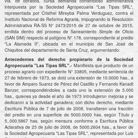
vta. de obrados, cursa demanda contencioso administrativa
interpuesta por la Sociedad Agropecuaria "Las Tipas SRL",
representada por Cristhel Mireyba Palma Verduguez, contra el
Instituto Nacional de Reforma Agraria, impugnando la Resolución
Administrativa RA-SS N° 2473/2015 de 27 de octubre de 2015,
emitida dentro del proceso de Saneamiento Simple de Oficio
(SAN SIM) respecto al polígono N° 178, correspondiente al predio
"La Alameda II", ubicada en el municipio de San José de
Chiquitos del departamento de Santa Cruz, argumentando:
Antecedentes del derecho propietario de la Sociedad
Agropecuaria "Las Tipas SRL".-
Manifiesta que producto de un
proceso agrario con expediente N° 33805, mediante sentencia de
27 de febrero de 1973, se dotó una extensión de 10.0000 has., a
favor de Amparo Suarez de Pérez del Castillo y Fernando Kanadt
Banzer, correspondiéndoles a cada uno la extensión de 5.000
has., quienes ya desde el año de 1973 introdujeron mejoras y se
dedicaron a la actividad ganadera; con dicho derecho, mediante
Escritura Pública de 7 de julio de 2008, transfieren una fracción
del predio en una superficie de 5000.0000 has. según Título y
5..000.5867 has. según mensura conforme a Escritura Pública
Aclarativa de 23 de julio de 2008, de 5000.2604 has., a favor de
la Sociedad Agropecuaria "Las Tipas SRL", representada por Luis