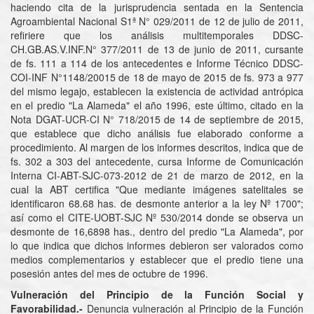
haciendo cita de la jurisprudencia sentada en la Sentencia
Agroambiental Nacional S1ª N° 029/2011 de 12 de julio de 2011,
refiriere que los análisis multitemporales DDSC-
CH.GB.AS.V.INF.N° 377/2011 de 13 de junio de 2011, cursante
de fs. 111 a 114 de los antecedentes e Informe Técnico DDSC-
COI-INF N°1148/20015 de 18 de mayo de 2015 de fs. 973 a 977
del mismo legajo, establecen la existencia de actividad antrópica
en el predio "La Alameda" el año 1996, este último, citado en la
Nota DGAT-UCR-CI N° 718/2015 de 14 de septiembre de 2015,
que establece que dicho análisis fue elaborado conforme a
procedimiento. Al margen de los informes descritos, indica que de
fs. 302 a 303 del antecedente, cursa Informe de Comunicación
Interna CI-ABT-SJC-073-2012 de 21 de marzo de 2012, en la
cual la ABT certifica "Que mediante imágenes satelitales se
identificaron 68.68 has. de desmonte anterior a la ley Nº 1700";
así como el CITE-UOBT-SJC Nº 530/2014 donde se observa un
desmonte de 16,6898 has., dentro del predio "La Alameda", por
lo que indica que dichos informes debieron ser valorados como
medios complementarios y establecer que el predio tiene una
posesión antes del mes de octubre de 1996.
Vulneración del Principio de la Función Social y
Favorabilidad.-
Denuncia vulneración al Principio de la Función