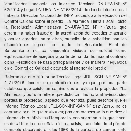
identificadas mediante los Informes Técnicos DN-UFA-INF-Nº
62/2014 y Legal DN-UFA-INF-Nº 63/2014, de donde infiere que al
haber la Dirección Nacional del INRA procedido a la ejecución del
Control Calidad sobre el predio "La Alameda Tierra Fiscal", dictó
la Resolución Administrativa DN-UFA-RES Nº 17/2015 que
determina haber fraude en la acreditación del expediente agrario
y anular obrados, entre otros, cumpliendo a cabalidad con las
disposiciones legales, por ende, la Resolución Final de
Saneamiento no se encuentra viciada de nulidad como
equivocadamente asegura la parte demandante, más al contrario
dicha Resolución se basa principalmente y de manera inequívoca
en el Control de Calidad ejecutado al interior del predio.
Referente a que el informe Técnico Legal JRLL-SCN-INF-SAN Nº
2121/2015, incurre en contradicciones, ya que por una parte
establece que existe un camino que atraviesa la propiedad "La
Alameda" y por otra refiere que dicho camino no la atraviesa, sino
bordea la propiedad; aspecto que rechaza, pues describe que el
Informe Técnico Legal JRLL-SCN-INF-SAN Nº 2121/2015, no es
contradictorio, lo que realiza es; primero mencionar lo que dice el
Informe de análisis multitemporal y posteriormente lo que hace,
es desvirtuar lo que señala dicho análisis; trascribiendo el párrafo
completo observado a fojas 1966 de la carpeta de saneamiento