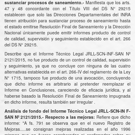
sustanciar procesos de saneamiento.-
Manifiesta que los arts.
47 y 48 concordante con el Título VIII del DS N° 29215
establecen que solo las Direcciones Departamentales del INRA
tienen atribución para sustanciar proceso de saneamiento hasta
el estado emitirse Resolución Final de Saneamiento y la Dirección
Nacional únicamente puede emitir informes producto de control
de calidad, supervisión y seguimiento establecido en el art. 266
del DS N° 29215.
Describe que el Informe Técnico Legal JRLL-SCN-INF-SAN Nº
2121/2015, no fue producto de un control de calidad, supervisión
y seguimiento, ya que no concluye con ninguna de las cuatro
alternativas establecida en el art. 266-IV del reglamento de la Ley
N° 1715, tampoco fue producto de una avocación, concluyendo
que dicho informe es arbitrario al pretender reemplazar el
Informe en Conclusiones, careciendo de eficacia jurídica, y al
haberse basado la Resolución Final de Saneamiento impugnada
en dicho informe, resulta también ser irregular .
Análisis de fondo del Informe Técnico Legal JRLL-SCN-IN F-
SAN Nº 2121/2015.- Respecto a las mejoras:
Refiere que dicho
informe: "A fs. 791 se observa que en el nuevo Registro de
Mejoras.....se consignan mejoras realizadas en el año 1996