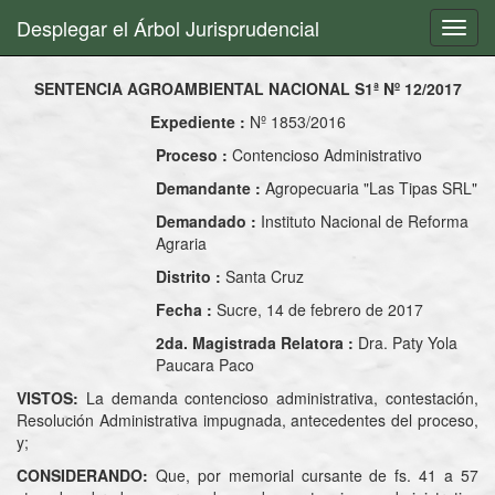
Desplegar el Árbol Jurisprudencial
Toggl
navig
SENTENCIA AGROAMBIENTAL NACIONAL S1ª Nº 12/2017
Expediente :
Nº 1853/2016
Proceso :
Contencioso Administrativo
Demandante :
Agropecuaria "Las Tipas SRL"
Demandado :
Instituto Nacional de Reforma
Agraria
Distrito :
Santa Cruz
Fecha :
Sucre, 14 de febrero de 2017
2da. Magistrada Relatora :
Dra. Paty Yola
Paucara Paco
VISTOS:
La demanda contencioso administrativa, contestación,
Resolución Administrativa impugnada, antecedentes del proceso,
y;
CONSIDERANDO:
Que, por memorial cursante de fs. 41 a 57