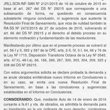
JRLL-SCN-INF-SAN Nº 2121/2015 de 16 de octubre de 2015 en
base al art. 267 del DS N° 29215 que corresponde a una
subsanación de forma, no quedando en consecuencia
subsistente ninguna conclusión, ni sugerencia que sustente la
Resolución Final de Saneamiento, que vicia de nulidad también la
RA-SS Nº 2472/2015 de 27 de octubre de 2015, vulnerando el
art. 66 del DS Nº 29215 y el derecho al debido proceso en su
elemento motivación y fundamentación de las resoluciones.
Manifestando por último que en el presente proceso se vulneró el
art. 56-I y II, 393 y 397 de la CPE; arts. 2-II, IV, 3-I, 64, 66 y 76 de
la Ley Nº 1715, Disposición Transitoria Octava de la Ley Nº 3545;
arts. 47.h), 48-I.a), 66, 166, 266, 267, 300, 303, 304, 309, 325 y
338 del DS Nº 29215.
Con estos argumentos solicita se declare probada la demanda y
se anule obrados emitiéndose nuevo Informe en Conclusiones o
en su caso, se emita una nueva Resolución Final de
Saneamiento, en base a las conclusiones y sugerencias
establecidas en el Informe en Conclusiones.
CONSIDERANDO:
Que, mediante Auto de 14 de enero de 2016
cursante a fs.61 y vta. de obrados, es admitida la demanda para
su tramitación en la vía ordinaria de puro derecho, corriéndose