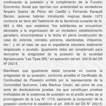
continuando la posesión y el cumplimiento de la Función
Económico Social que ejercían con anterioridad su vendedores
Amparo Suarez de Pérez del Castillo y Fernando Kanaudt
Banzer, quienes habrían introducido mejoras desde 1973
conforme se tiene del Testimonio de la Sentencia cursante de fs.
983 a 984, que establece "los solicitantes se encuentran
abocados a la organización de un verdadero establecimiento
ganadero, encontrándose a la fecha en plena construcción de
casa de vivienda, corrales, potreros, alambradas, chiqueros,
etc.", y en el caso de que el expediente estuviere totalmente
desplazado o anulado, igualmente debe ser considerado para
demostrar la antigüedad de la posesión de la sociedad
Agropecuaria "Las Tipas SRL" en aplicación del art. 309-III del DS
Nº 29215.
Manifiesta que igualmente debió tomarse en cuenta la
antigüedad de su posesión, conforme acredita el Certificado de
Continuidad de Posesión emitido por la representante de la
Comunidad Quimome, Lidia Machua Cesari, así como de una
serie de declaraciones juradas, los que constituyen pruebas
irrefutables de la existencia de posesión en el predio antes de la
promulgación de la Ley N° 1715, operando la conjunción de la
posesión conforme lo establece el art. 309-III del DS N° 29215;