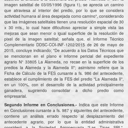
imagen satelital de 03/05/1996 (figura 1), se aprecia un camino
que atraviesa al interior del predio, por lo que se considera
actividad humana al área despejada como camino", considerando
que las imágenes satelitales tienen una resolución espacial de 30
x 30 mts., lo cual hace dificultoso apreciar a simple vista las
mejoras que sean menor o igual superficie de la resolución de
pixel de la imagen satelital; señala que, el Informe Técnico
Complementario DDSC-COI-INF-1202/2015 de 26 de mayo de
2015, concluye indicando; "De acuerdo a los Datos Técnicos que
se mencionan en el plano e informe pericial del expediente
agrario N° 33805 La Alameda, no recae en la superficie de los
predios la Alameda y la Alameda II"; asimismo refiere que la
Ficha de Cálculo de la FES cursante a fs. 986 del antecedente,
establece el cumplimiento de la FES del predio "La Alameda II",
en un 100%, con el desarrollo de la actividad principalmente
ganadera, sugiriendo consolidar a dicho predio como
empresarial.
Segundo Informe en Conclusiones.-
Indica que este Informe
en Conclusiones cursante a fs. 987 y siguientes del antecedente,
contiene un análisis errado respecto al desplazamiento del
antecedente agrario, por lo que la entidad administrativa
consideró a la Sociedad Agropecuaria "Las Tipas SRL",