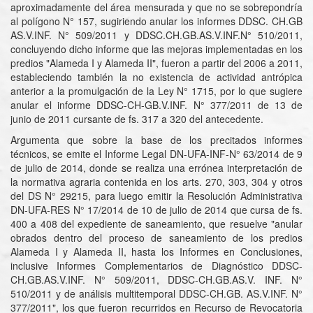
aproximadamente del área mensurada y que no se sobrepondría
al polígono N° 157, sugiriendo anular los informes DDSC. CH.GB
AS.V.INF. N° 509/2011 y DDSC.CH.GB.AS.V.INF.N° 510/2011,
concluyendo dicho informe que las mejoras implementadas en los
predios "Alameda I y Alameda II", fueron a partir del 2006 a 2011,
estableciendo también la no existencia de actividad antrópica
anterior a la promulgación de la Ley N° 1715, por lo que sugiere
anular el informe DDSC-CH-GB.V.INF. N° 377/2011 de 13 de
junio de 2011 cursante de fs. 317 a 320 del antecedente.
Argumenta que sobre la base de los precitados informes
técnicos, se emite el Informe Legal DN-UFA-INF-N° 63/2014 de 9
de julio de 2014, donde se realiza una errónea interpretación de
la normativa agraria contenida en los arts. 270, 303, 304 y otros
del DS N° 29215, para luego emitir la Resolución Administrativa
DN-UFA-RES N° 17/2014 de 10 de julio de 2014 que cursa de fs.
400 a 408 del expediente de saneamiento, que resuelve "anular
obrados dentro del proceso de saneamiento de los predios
Alameda I y Alameda II, hasta los Informes en Conclusiones,
inclusive Informes Complementarios de Diagnóstico DDSC-
CH.GB.AS.V.INF. N° 509/2011, DDSC-CH.GB.AS.V. INF. N°
510/2011 y de análisis multitemporal DDSC-CH.GB. AS.V.INF. N°
377/2011", los que fueron recurridos en Recurso de Revocatoria