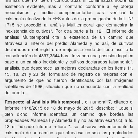
mismas que no fueron corroboradas ni confirmadas sobre su
existencia evidente, más al contrario conforme a ley otorga
mecanismos y medios complementarios para verificar la
existencia efectiva de la FES antes de la promulgación de la L. N°
1715 se procedió al análisis Multitemporal que demuestra la
inexistencia de cultivos". Por otra parte a fs. 12: "El informe de
análisis Multitemporal cita la existencia de un camino que
atraviesa al interior del predio Alameda y no así, de cultivos
declarados en el registro de mejoras...siendo del todo insólito la
consolidación de 4897,3544 has., forzando una posesión legal en
base a un camino inexistente y cultivos declarados falsamente",
análisis, que desconoce las mejoras declaradas en los ítems 11,
15, 18, 21 y 23 del formulario de registro de mejoras con el
argumento de que no fueron identificadas por las imágenes
satelitales de 1996; situación que no concuerda con la realidad
del predio.
Respecto al Análisis Multitemporal
, el numeral 7, citando el
Informe 1148/2015 de 18 de mayo de 2015, describe: "...que si
bien dicho informe identifica un camino que bordea las
propiedades Alameda I y Alameda II y no las atraviesa"(sic); a fs.
13 el indicado informe refiere "...se observa evidentemente la
existencia de un camino, que atraviesa no solo las propiedades