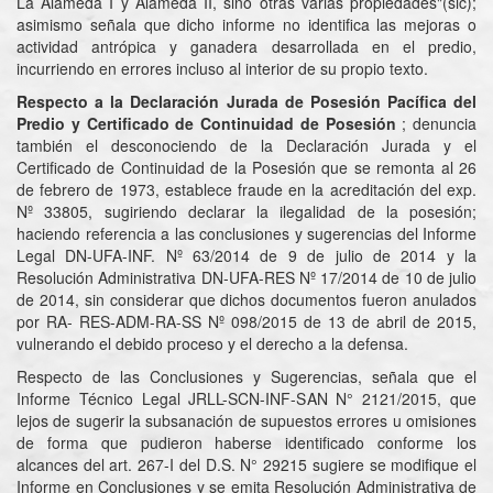
La Alameda I y Alameda II, sino otras varias propiedades"(sic);
asimismo señala que dicho informe no identifica las mejoras o
actividad antrópica y ganadera desarrollada en el predio,
incurriendo en errores incluso al interior de su propio texto.
Respecto a la Declaración Jurada de Posesión Pacífica del
Predio y Certificado de Continuidad de Posesión
; denuncia
también el desconociendo de la Declaración Jurada y el
Certificado de Continuidad de la Posesión que se remonta al 26
de febrero de 1973, establece fraude en la acreditación del exp.
Nº 33805, sugiriendo declarar la ilegalidad de la posesión;
haciendo referencia a las conclusiones y sugerencias del Informe
Legal DN-UFA-INF. Nº 63/2014 de 9 de julio de 2014 y la
Resolución Administrativa DN-UFA-RES Nº 17/2014 de 10 de julio
de 2014, sin considerar que dichos documentos fueron anulados
por RA- RES-ADM-RA-SS Nº 098/2015 de 13 de abril de 2015,
vulnerando el debido proceso y el derecho a la defensa.
Respecto de las Conclusiones y Sugerencias, señala que el
Informe Técnico Legal JRLL-SCN-INF-SAN N° 2121/2015, que
lejos de sugerir la subsanación de supuestos errores u omisiones
de forma que pudieron haberse identificado conforme los
alcances del art. 267-I del D.S. N° 29215 sugiere se modifique el
Informe en Conclusiones y se emita Resolución Administrativa de