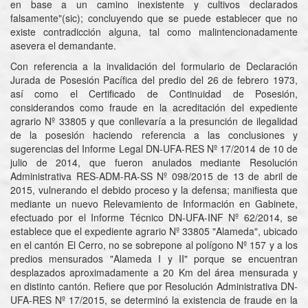
en base a un camino inexistente y cultivos declarados
falsamente"(sic); concluyendo que se puede establecer que no
existe contradicción alguna, tal como malintencionadamente
asevera el demandante.
Con referencia a la invalidación del formulario de Declaración
Jurada de Posesión Pacífica del predio del 26 de febrero 1973,
así como el Certificado de Continuidad de Posesión,
considerandos como fraude en la acreditación del expediente
agrario Nº 33805 y que conllevaría a la presunción de ilegalidad
de la posesión haciendo referencia a las conclusiones y
sugerencias del Informe Legal DN-UFA-RES Nº 17/2014 de 10 de
julio de 2014, que fueron anulados mediante Resolución
Administrativa RES-ADM-RA-SS Nº 098/2015 de 13 de abril de
2015, vulnerando el debido proceso y la defensa; manifiesta que
mediante un nuevo Relevamiento de Información en Gabinete,
efectuado por el Informe Técnico DN-UFA-INF Nº 62/2014, se
establece que el expediente agrario Nº 33805 "Alameda", ubicado
en el cantón El Cerro, no se sobrepone al polígono Nº 157 y a los
predios mensurados "Alameda I y II" porque se encuentran
desplazados aproximadamente a 20 Km del área mensurada y
en distinto cantón. Refiere que por Resolución Administrativa DN-
UFA-RES Nº 17/2015, se determinó la existencia de fraude en la