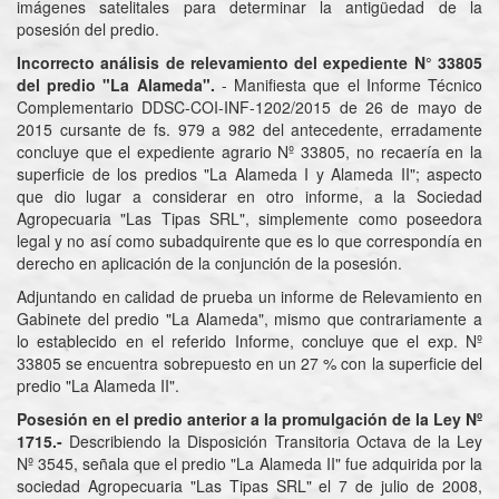
imágenes satelitales para determinar la antigüedad de la
posesión del predio.
Incorrecto análisis de relevamiento del expediente N° 33805
del predio "La Alameda".
- Manifiesta que el Informe Técnico
Complementario DDSC-COI-INF-1202/2015 de 26 de mayo de
2015 cursante de fs. 979 a 982 del antecedente, erradamente
concluye que el expediente agrario Nº 33805, no recaería en la
superficie de los predios "La Alameda I y Alameda II"; aspecto
que dio lugar a considerar en otro informe, a la Sociedad
Agropecuaria "Las Tipas SRL", simplemente como poseedora
legal y no así como subadquirente que es lo que correspondía en
derecho en aplicación de la conjunción de la posesión.
Adjuntando en calidad de prueba un informe de Relevamiento en
Gabinete del predio "La Alameda", mismo que contrariamente a
lo establecido en el referido Informe, concluye que el exp. Nº
33805 se encuentra sobrepuesto en un 27 % con la superficie del
predio "La Alameda II".
Posesión en el predio anterior a la promulgación de la Ley Nº
1715.-
Describiendo la Disposición Transitoria Octava de la Ley
Nº 3545, señala que el predio "La Alameda II" fue adquirida por la
sociedad Agropecuaria "Las Tipas SRL" el 7 de julio de 2008,