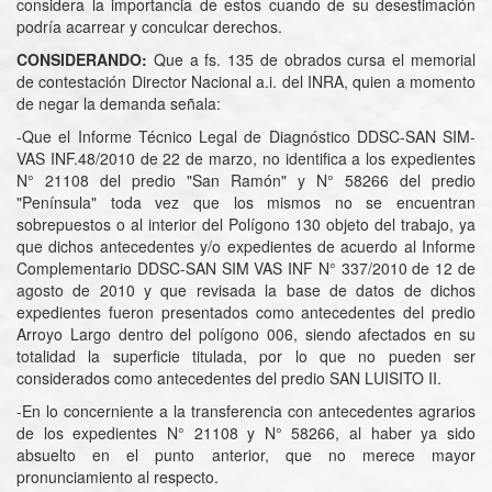
considera la importancia de estos cuando de su desestimación
podría acarrear y conculcar derechos.
CONSIDERANDO:
Que a fs. 135 de obrados cursa el memorial
de contestación Director Nacional a.i. del INRA, quien a momento
de negar la demanda señala:
-Que el Informe Técnico Legal de Diagnóstico DDSC-SAN SIM-
VAS INF.48/2010 de 22 de marzo, no identifica a los expedientes
N° 21108 del predio "San Ramón" y N° 58266 del predio
"Península" toda vez que los mismos no se encuentran
sobrepuestos o al interior del Polígono 130 objeto del trabajo, ya
que dichos antecedentes y/o expedientes de acuerdo al Informe
Complementario DDSC-SAN SIM VAS INF N° 337/2010 de 12 de
agosto de 2010 y que revisada la base de datos de dichos
expedientes fueron presentados como antecedentes del predio
Arroyo Largo dentro del polígono 006, siendo afectados en su
totalidad la superficie titulada, por lo que no pueden ser
considerados como antecedentes del predio SAN LUISITO II.
-En lo concerniente a la transferencia con antecedentes agrarios
de los expedientes N° 21108 y N° 58266, al haber ya sido
absuelto en el punto anterior, que no merece mayor
pronunciamiento al respecto.