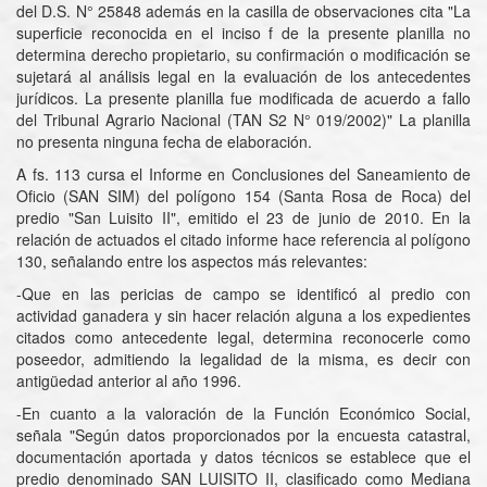
del D.S. N° 25848 además en la casilla de observaciones cita "La
superficie reconocida en el inciso f de la presente planilla no
determina derecho propietario, su confirmación o modificación se
sujetará al análisis legal en la evaluación de los antecedentes
jurídicos. La presente planilla fue modificada de acuerdo a fallo
del Tribunal Agrario Nacional (TAN S2 N° 019/2002)" La planilla
no presenta ninguna fecha de elaboración.
A fs. 113 cursa el Informe en Conclusiones del Saneamiento de
Oficio (SAN SIM) del polígono 154 (Santa Rosa de Roca) del
predio "San Luisito II", emitido el 23 de junio de 2010. En la
relación de actuados el citado informe hace referencia al polígono
130, señalando entre los aspectos más relevantes:
-Que en las pericias de campo se identificó al predio con
actividad ganadera y sin hacer relación alguna a los expedientes
citados como antecedente legal, determina reconocerle como
poseedor, admitiendo la legalidad de la misma, es decir con
antigüedad anterior al año 1996.
-En cuanto a la valoración de la Función Económico Social,
señala "Según datos proporcionados por la encuesta catastral,
documentación aportada y datos técnicos se establece que el
predio denominado SAN LUISITO II, clasificado como Mediana