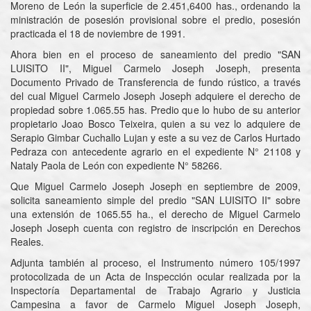
Moreno de León la superficie de 2.451,6400 has., ordenando la
ministración de posesión provisional sobre el predio, posesión
practicada el 18 de noviembre de 1991.
Ahora bien en el proceso de saneamiento del predio "SAN
LUISITO II", Miguel Carmelo Joseph Joseph, presenta
Documento Privado de Transferencia de fundo rústico, a través
del cual Miguel Carmelo Joseph Joseph adquiere el derecho de
propiedad sobre 1.065.55 has. Predio que lo hubo de su anterior
propietario Joao Bosco Teixeira, quien a su vez lo adquiere de
Serapio Gimbar Cuchallo Lujan y este a su vez de Carlos Hurtado
Pedraza con antecedente agrario en el expediente N° 21108 y
Nataly Paola de León con expediente N° 58266.
Que Miguel Carmelo Joseph Joseph en septiembre de 2009,
solicita saneamiento simple del predio "SAN LUISITO II" sobre
una extensión de 1065.55 ha., el derecho de Miguel Carmelo
Joseph Joseph cuenta con registro de inscripción en Derechos
Reales.
Adjunta también al proceso, el Instrumento número 105/1997
protocolizada de un Acta de Inspección ocular realizada por la
Inspectoría Departamental de Trabajo Agrario y Justicia
Campesina a favor de Carmelo Miguel Joseph Joseph,