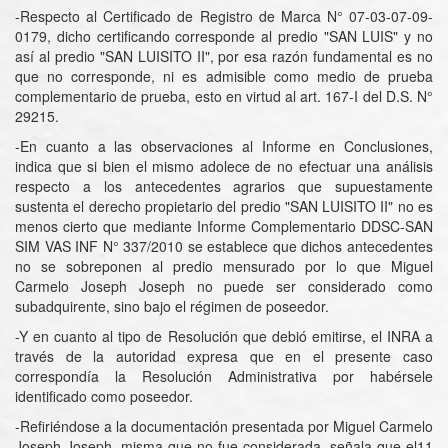
-Respecto al Certificado de Registro de Marca N° 07-03-07-09-
0179, dicho certificando corresponde al predio "SAN LUIS" y no
así al predio "SAN LUISITO II", por esa razón fundamental es no
que no corresponde, ni es admisible como medio de prueba
complementario de prueba, esto en virtud al art. 167-I del D.S. N°
29215.
-En cuanto a las observaciones al Informe en Conclusiones,
indica que si bien el mismo adolece de no efectuar una análisis
respecto a los antecedentes agrarios que supuestamente
sustenta el derecho propietario del predio "SAN LUISITO II" no es
menos cierto que mediante Informe Complementario DDSC-SAN
SIM VAS INF N° 337/2010 se establece que dichos antecedentes
no se sobreponen al predio mensurado por lo que Miguel
Carmelo Joseph Joseph no puede ser considerado como
subadquirente, sino bajo el régimen de poseedor.
-Y en cuanto al tipo de Resolución que debió emitirse, el INRA a
través de la autoridad expresa que en el presente caso
correspondía la Resolución Administrativa por habérsele
identificado como poseedor.
-Refiriéndose a la documentación presentada por Miguel Carmelo
Joseph Joseph, misma que no fue considerada, señala que el11