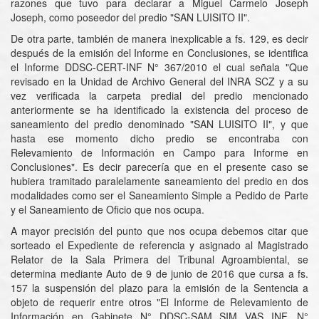
razones que tuvo para declarar a Miguel Carmelo Joseph
Joseph, como poseedor del predio "SAN LUISITO II".
De otra parte, también de manera inexplicable a fs. 129, es decir
después de la emisión del Informe en Conclusiones, se identifica
el Informe DDSC-CERT-INF N° 367/2010 el cual señala "Que
revisado en la Unidad de Archivo General del INRA SCZ y a su
vez verificada la carpeta predial del predio mencionado
anteriormente se ha identificado la existencia del proceso de
saneamiento del predio denominado "SAN LUISITO II", y que
hasta ese momento dicho predio se encontraba con
Relevamiento de Información en Campo para Informe en
Conclusiones". Es decir parecería que en el presente caso se
hubiera tramitado paralelamente saneamiento del predio en dos
modalidades como ser el Saneamiento Simple a Pedido de Parte
y el Saneamiento de Oficio que nos ocupa.
A mayor precisión del punto que nos ocupa debemos citar que
sorteado el Expediente de referencia y asignado al Magistrado
Relator de la Sala Primera del Tribunal Agroambiental, se
determina mediante Auto de 9 de junio de 2016 que cursa a fs.
157 la suspensión del plazo para la emisión de la Sentencia a
objeto de requerir entre otros "El Informe de Relevamiento de
Información en Gabinete N° DDSC-SAM SIM VAS INF. N°