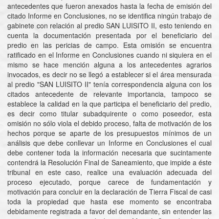
antecedentes que fueron anexados hasta la fecha de emisión del
citado Informe en Conclusiones, no se identifica ningún trabajo de
gabinete con relación al predio SAN LUISITO II, esto teniendo en
cuenta la documentación presentada por el beneficiario del
predio en las pericias de campo. Esta omisión se encuentra
ratificado en el Informe en Conclusiones cuando ni siquiera en el
mismo se hace mención alguna a los antecedentes agrarios
invocados, es decir no se llegó a establecer si el área mensurada
al predio "SAN LUISITO II" tenía correspondencia alguna con los
citados antecedente de relevante importancia, tampoco se
establece la calidad en la que participa el beneficiario del predio,
es decir como titular subadquirente o como poseedor, esta
omisión no sólo viola el debido proceso, falta de motivación de los
hechos porque se aparte de los presupuestos mínimos de un
análisis que debe conllevar un Informe en Conclusiones el cual
debe contener toda la información necesaria que sucintamente
contendrá la Resolución Final de Saneamiento, que impide a éste
tribunal en este caso, realice una evaluación adecuada del
proceso ejecutado, porque carece de fundamentación y
motivación para concluir en la declaración de Tierra Fiscal de casi
toda la propiedad que hasta ese momento se encontraba
debidamente registrada a favor del demandante, sin entender las