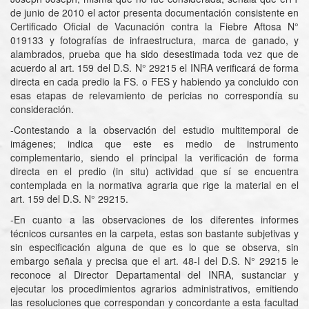
de junio de 2010 el actor presenta documentación consistente en
Certificado Oficial de Vacunación contra la Fiebre Aftosa N°
019133 y fotografías de infraestructura, marca de ganado, y
alambrados, prueba que ha sido desestimada toda vez que de
acuerdo al art. 159 del D.S. N° 29215 el INRA verificará de forma
directa en cada predio la FS. o FES y habiendo ya concluido con
esas etapas de relevamiento de pericias no correspondía su
consideración.
-Contestando a la observación del estudio multitemporal de
imágenes; indica que este es medio de instrumento
complementario, siendo el principal la verificación de forma
directa en el predio (in situ) actividad que sí se encuentra
contemplada en la normativa agraria que rige la material en el
art. 159 del D.S. N° 29215.
-En cuanto a las observaciones de los diferentes informes
técnicos cursantes en la carpeta, estas son bastante subjetivas y
sin especificación alguna de que es lo que se observa, sin
embargo señala y precisa que el art. 48-I del D.S. N° 29215 le
reconoce al Director Departamental del INRA, sustanciar y
ejecutar los procedimientos agrarios administrativos, emitiendo
las resoluciones que correspondan y concordante a esta facultad