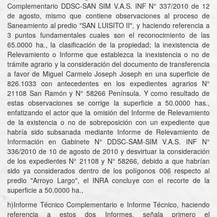
Complementario DDSC-SAN SIM V.A.S. INF N° 337/2010 de 12
de agosto, mismo que contiene observaciones al proceso de
Saneamiento al predio "SAN LUISITO II", y haciendo referencia a
3 puntos fundamentales cuales son el reconocimiento de las
65.0000 ha., la clasificación de la propiedad; la inexistencia de
Relevamiento o Informe que establezca la inexistencia o no de
trámite agrario y la consideración del documento de transferencia
a favor de Miguel Carmelo Joseph Joseph en una superficie de
826.1033 con antecedentes en los expedientes agrarios N°
21108 San Ramón y N° 58266 Península. Y como resultado de
estas observaciones se corrige la superficie a 50.0000 has.,
enfatizando el actor que la omisión del Informe de Relevamiento
de la existencia o no de sobreposición con un expediente que
habría sido subsanada mediante Informe de Relevamiento de
Información en Gabinete N° DDSC-SAM-SIM V.A.S. INF N°
336/2010 de 10 de agosto de 2010 y desvirtuar la consideración
de los expedientes N° 21108 y N° 58266, debido a que habrían
sido ya considerados dentro de los polígonos 006 respecto al
predio "Arroyo Largo", el INRA concluye con el recorte de la
superficie a 50.0000 ha.,
h)Informe Técnico Complementario e Informe Técnico, haciendo
referencia a estos dos Informes, señala primero el