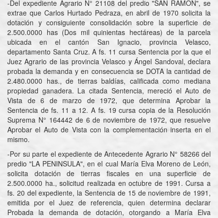
-Del expediente Agrario N° 21108 del predio "SAN RAMON", se
extrae que Carlos Hurtado Pedraza, en abril de 1970 solicita la
dotación y consiguiente consolidación sobre la superficie de
2.500.0000 has (Dos mil quinientas hectáreas) de la parcela
ubicada en el cantón San Ignacio, provincia Velasco,
departamento Santa Cruz. A fs. 11 cursa Sentencia por la que el
Juez Agrario de las provincia Velasco y Ángel Sandoval, declara
probada la demanda y en consecuencia se DOTA la cantidad de
2.480.0000 has., de tierras baldías, calificada como mediana
propiedad ganadera. La citada Sentencia, mereció el Auto de
Vista de 6 de marzo de 1972, que determina Aprobar la
Sentencia de fs. 11 a 12. A fs. 19 cursa copia de la Resolución
Suprema N° 164442 de 6 de noviembre de 1972, que resuelve
Aprobar el Auto de Vista con la complementación inserta en el
mismo.
-Por su parte el expediente de Antecedente Agrario N° 58266 del
predio "LA PENINSULA", en el cual María Elva Moreno de León,
solicita dotación de tierras fiscales en una superficie de
2.500.0000 ha., solicitud realizada en octubre de 1991. Cursa a
fs. 20 del expediente, la Sentencia de 15 de noviembre de 1991,
emitida por el Juez de referencia, quien determina declarar
Probada la demanda de dotación, otorgando a María Elva