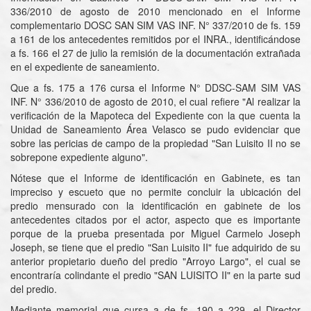
336/2010 de agosto de 2010 mencionado en el Informe
complementario DOSC SAN SIM VAS INF. N° 337/2010 de fs. 159
a 161 de los antecedentes remitidos por el INRA., identificándose
a fs. 166 el 27 de julio la remisión de la documentación extrañada
en el expediente de saneamiento.
Que a fs. 175 a 176 cursa el Informe N° DDSC-SAM SIM VAS
INF. N° 336/2010 de agosto de 2010, el cual refiere "Al realizar la
verificación de la Mapoteca del Expediente con la que cuenta la
Unidad de Saneamiento Área Velasco se pudo evidenciar que
sobre las pericias de campo de la propiedad "San Luisito II no se
sobrepone expediente alguno".
Nótese que el Informe de identificación en Gabinete, es tan
impreciso y escueto que no permite concluir la ubicación del
predio mensurado con la identificación en gabinete de los
antecedentes citados por el actor, aspecto que es importante
porque de la prueba presentada por Miguel Carmelo Joseph
Joseph, se tiene que el predio "San Luisito II" fue adquirido de su
anterior propietario dueño del predio "Arroyo Largo", el cual se
encontraría colindante el predio "SAN LUISITO II" en la parte sud
del predio.
Mediante memorial que cursa a de fs. 190 a 229, el Director