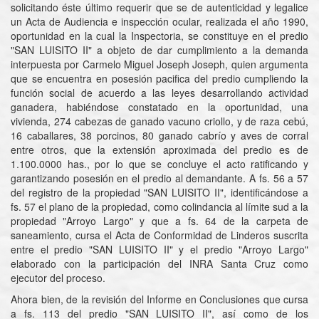
solicitando éste último requerir que se de autenticidad y legalice
un Acta de Audiencia e inspección ocular, realizada el año 1990,
oportunidad en la cual la Inspectoria, se constituye en el predio
"SAN LUISITO II" a objeto de dar cumplimiento a la demanda
interpuesta por Carmelo Miguel Joseph Joseph, quien argumenta
que se encuentra en posesión pacifica del predio cumpliendo la
función social de acuerdo a las leyes desarrollando actividad
ganadera, habiéndose constatado en la oportunidad, una
vivienda, 274 cabezas de ganado vacuno criollo, y de raza cebú,
16 caballares, 38 porcinos, 80 ganado cabrío y aves de corral
entre otros, que la extensión aproximada del predio es de
1.100.0000 has., por lo que se concluye el acto ratificando y
garantizando posesión en el predio al demandante. A fs. 56 a 57
del registro de la propiedad "SAN LUISITO II", identificándose a
fs. 57 el plano de la propiedad, como colindancia al límite sud a la
propiedad "Arroyo Largo" y que a fs. 64 de la carpeta de
saneamiento, cursa el Acta de Conformidad de Linderos suscrita
entre el predio "SAN LUISITO II" y el predio "Arroyo Largo"
elaborado con la participación del INRA Santa Cruz como
ejecutor del proceso.
Ahora bien, de la revisión del Informe en Conclusiones que cursa
a fs. 113 del predio "SAN LUISITO II", así como de los