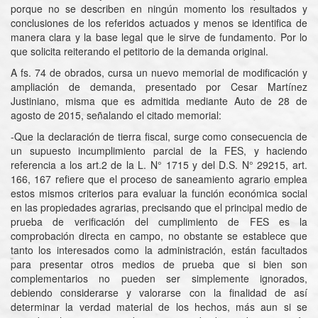
porque no se describen en ningún momento los resultados y
conclusiones de los referidos actuados y menos se identifica de
manera clara y la base legal que le sirve de fundamento. Por lo
que solicita reiterando el petitorio de la demanda original.
A fs. 74 de obrados, cursa un nuevo memorial de modificación y
ampliación de demanda, presentado por Cesar Martínez
Justiniano, misma que es admitida mediante Auto de 28 de
agosto de 2015, señalando el citado memorial:
-Que la declaración de tierra fiscal, surge como consecuencia de
un supuesto incumplimiento parcial de la FES, y haciendo
referencia a los art.2 de la L. N° 1715 y del D.S. N° 29215, art.
166, 167 refiere que el proceso de saneamiento agrario emplea
estos mismos criterios para evaluar la función económica social
en las propiedades agrarias, precisando que el principal medio de
prueba de verificación del cumplimiento de FES es la
comprobación directa en campo, no obstante se establece que
tanto los interesados como la administración, están facultados
para presentar otros medios de prueba que si bien son
complementarios no pueden ser simplemente ignorados,
debiendo considerarse y valorarse con la finalidad de así
determinar la verdad material de los hechos, más aun si se