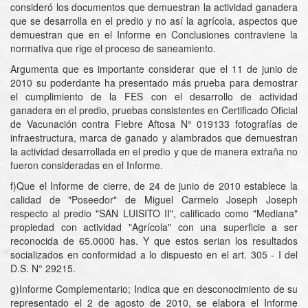
consideró los documentos que demuestran la actividad ganadera
que se desarrolla en el predio y no así la agrícola, aspectos que
demuestran que en el Informe en Conclusiones contraviene la
normativa que rige el proceso de saneamiento.
Argumenta que es importante considerar que el 11 de junio de
2010 su poderdante ha presentado más prueba para demostrar
el cumplimiento de la FES con el desarrollo de actividad
ganadera en el predio, pruebas consistentes en Certificado Oficial
de Vacunación contra Fiebre Aftosa N° 019133 fotografías de
infraestructura, marca de ganado y alambrados que demuestran
la actividad desarrollada en el predio y que de manera extraña no
fueron consideradas en el Informe.
f)Que el Informe de cierre, de 24 de junio de 2010 establece la
calidad de "Poseedor" de Miguel Carmelo Joseph Joseph
respecto al predio "SAN LUISITO II", calificado como "Mediana"
propiedad con actividad "Agrícola" con una superficie a ser
reconocida de 65.0000 has. Y que estos serian los resultados
socializados en conformidad a lo dispuesto en el art. 305 - I del
D.S. N° 29215.
g)Informe Complementario; Indica que en desconocimiento de su
representado el 2 de agosto de 2010, se elabora el Informe