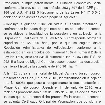
Propiedad, cumple parcialmente la Función Económico Social
conforme a lo previsto por los artículos 393 y 397 de la CPE y art.
166 del D.S. N° 29215 Reglamento de las Leyes N° 1715-545,
debiendo ser clasificada como pequeña agrícola".
-Concluye sugiriendo "Que en virtud al análisis efectuado y
confrontados los datos de gabinete con los obtenidos en campo,
se establece la legalidad de la posesión y en aplicación a la
Disposición Final Sexta de la Ley N° 545 corresponde otorgar la
superficie de 65.0000 has., por lo que se sugiere dictar
Resolución Administrativa de Adjudicación, conforme a lo
establecido en los artículos 66-I numeral 1; 67-II numeral 2 de la
Ley N° 1715, artículos 341-II numeral 1 inc. b) 343 del D.S. N°
29215 a favor de Miguel Carmelo Joseph Joseph. La declaración
de Tierra Fiscal de la superficie de 940.961 ha..."
A fs. 120 cursa el memorial de Miguel Carmelo Joseph Joseph
presentado el
11 de junio de 2010
, identificándose en la hoja de
ruta N° 00251 que pese a recepcionarse la documentación de
Miguel Carmelo Joseph Joseph el 11 de junio de 2010, este
recién es providenciado el 23 de junio de 2010, es decir a más de
10 días que se presenta dicha prueba. En la prueba presentada
se adjunta Certificado Original de Vacunación que consigna el