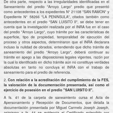
De otra parte, respecto a las irregularidades identificadas en el
Saneamiento del predio "Arroyo Largo" predio que presentó
como antecedentes a los expedientes N° 21108 "SAN RAMON" y
Expediente N° 58266 "LA PENINSULA", citados también como
antecedentes en el predio "SAN LUISITO II", se debe tener en
cuenta que la investigación realizada por el INRA fue en el caso
del predio "Arroyo Largo", cuyo trámite por las características de
superficie, tipo de propiedad, temporalidad de ejecución del
proceso y otros aspectos, determinaron que el INRA declarara
incluso la nulidad de obrados, entendiendo que dicho trámite de
saneamiento del predio "Arroyo Largo", deberá continuar su
trámite en apego a las disposiciones legales vigentes, razón por
la cual lo identificado en dicho trámite aún no constituye verdades
absolutas en tanto no concluya el INRA con el trabajo de
saneamiento para el predio de referencia.
2.
Con relación a la acreditación del cumplimiento de la FES,
la valoración de la documentación presentada, así como el
ejercicio de posesión en el predio "SAN LUISITO II".
A fs. 41 de la carpeta de saneamiento cursa el Acta de
Apersonamiento y Recepción de Documentos, que detalla la
documentación presentada por Miguel Carmelo Joseph Joseph,
asimismo a fs. 44 se evidencia el Certificado extendido por