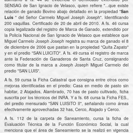
SENSAG de San Ignacio de Velasco, quien refiere "...que existe
relación de ganado Bovino abajo detallado en la propiedad "
San
Luis
" del Señor Carmelo Miguel Joseph Joseph". Identificando
200 vaquillas. Certificado de 20 de abril de 2010. A fs. 46 cursa
copia legalizada del registro de Marca de Ganado, extendido por
la Policía Nacional de San Ignacio de Velasco que establece que
Miguel Carmelo Joseph Joseph registra su marca de ganado el 8
de diciembre de 2006 que pastan en la propiedad "Quita Zapato"
y en el predio "SAN LUICITO". A fs. 49 cursa el registro de marca
ante la Federación de Ganaderos de Santa Cruz, consignando
como titular de la marca a Joseph Joseph Miguel Carmelo del
predio "SAN LUIS".
A fs. 59 cursa la Ficha Catastral que consigna entre otros como
mejoras identificadas en el predio: Casa en medio de pasto sin
habitar, 2 Atajados, Alambrado, 70 has de pasto cultivado, ficha
suscrita por los técnicos del INRA. Y a fs. 68 cursa la Ficha FES.,
del predio mensurado "SAN LUISITO II", señalando como áreas
efectivamente aprovechadas 32 has, Cerco, Atajado y Cerco.
A fs. 112 de la carpeta de Saneamiento, cursa la ficha de
Evaluación Técnica de la Función Económico Social, la cual
menciona que el área de Saneamiento se la realizó en vigencia