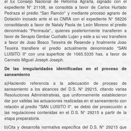
el Ex Consejo Nacional de Reforma Agraria, signado con el
expediente N° 21108, se consolida a favor de Carlos Hurtado
Pedraza el predio "San Ramón" y mediante proceso agrario de
Dotación incoado ante el ex CNRA con el expediente N° 58226
consolidando a favor de Nataly Paola de León Moreno el predio
denominado "Peninsula"., quienes posteriormente transfieren a
favor de Serapio Gimbar Cuchallo Lujan y este a su vez transfiere
a favor de Joao Bosco Teixeira de Resende y finalmente Joao
Texeira transfiere el predio actualmente denominado "SAN
LUISITO II" con una superficie de 1065.5335 has, a favor de
Carmelo Miguel Joseph Joseph.
De las irregularidades identificadas en el proceso de
saneamiento
a)Haciendo referencia a la adecuación de proceso de
saneamiento a los alcances del D.S. N° 29215, citando varias
Resoluciones Administrativas, que uniformemente establecieron
dar por validas las actuaciones realizadas en el saneamiento con
relación al predio "SAN LUISITO II", se debió dar prosecución a
las regulaciones contenidas en el D.S. N° 29215 a partir de la
etapa preparatoria.
b)Cita y desarrolla normativa específica del D.S. N° 29215 que