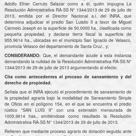
Adolfo Efner Cerruto Salazar como a él, quién impugna La
Resolución Administrativa RA-SS N° 1344/2013 de 29 de julio de
2013, emitida por el Director Nacional a.i. del INRA, que
determina adjudicar el predio San Luisito II a favor de Miguel
Carmelo Joseph en la superficie de 50.0000 ha., clasificada como
pequeña propiedad, y declarar tierra fiscal la superficie de
955.9614 ha., ubicadas en el municipio San Ignacio de Velasco,
provincia Velasco del departamento de Santa Cruz., y;
CONSIDERANDO:
Que, el demandante acude a esta instancia
demandando la nulidad de la Resolución Administrativa RA-SS N°
1344/2013 de 29 de julio de 2013 argumentando al efecto:
Cita como antecedentes el proceso de saneamiento y del
derecho de propiedad.
Señala que el INRA ejecutó el procedimiento de saneamiento de
la propiedad agraria bajo la modalidad de Saneamiento Simple
de Oficio en el polígono 154, en el que se encuentra el predio
rústico "SAN LUIS II" con una extensión mensurada de
1005.9614 has., emitiéndose como resultado la Resolución
Administrativa RA-SS N° 1344/2013 de 29 de julio de 2013.
Refieren que mediante proceso agrario de dotación seguido ante