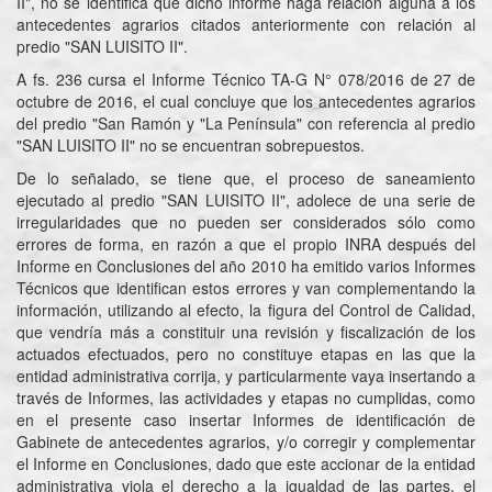
II", no se identifica que dicho informe haga relación alguna a los
antecedentes agrarios citados anteriormente con relación al
predio "SAN LUISITO II".
A fs. 236 cursa el Informe Técnico TA-G N° 078/2016 de 27 de
octubre de 2016, el cual concluye que los antecedentes agrarios
del predio "San Ramón y "La Península" con referencia al predio
"SAN LUISITO II" no se encuentran sobrepuestos.
De lo señalado, se tiene que, el proceso de saneamiento
ejecutado al predio "SAN LUISITO II", adolece de una serie de
irregularidades que no pueden ser considerados sólo como
errores de forma, en razón a que el propio INRA después del
Informe en Conclusiones del año 2010 ha emitido varios Informes
Técnicos que identifican estos errores y van complementando la
información, utilizando al efecto, la figura del Control de Calidad,
que vendría más a constituir una revisión y fiscalización de los
actuados efectuados, pero no constituye etapas en las que la
entidad administrativa corrija, y particularmente vaya insertando a
través de Informes, las actividades y etapas no cumplidas, como
en el presente caso insertar Informes de identificación de
Gabinete de antecedentes agrarios, y/o corregir y complementar
el Informe en Conclusiones, dado que este accionar de la entidad
administrativa viola el derecho a la igualdad de las partes, el