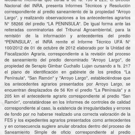
Nacional del INRA, presenta Informes Técnicos y Resolución
correspondiente al predio saneamiento de la propiedad "Arroyo
Largo", y realizando observaciones a los antecedentes agrarios
N° 58266 del predio "LA PENINSULA". De igual forma ante las
reiteradas conminatorias del Tribunal Agroambiental, para la
remisión de la información y antecedentes del predio
"PENINSULA", el INRA remite el Informe Técnico UFA N°
100/2012 de 01 de octubre de 2012 elaborado por la Unidad de
Fiscalización Agraria, correspondiente a la revisión del proceso
de saneamiento del predio denominado "Arroyo Largo", de
propiedad de Serapio Gimbar Cuchallo Lujan cursando a fs. 217
el plano de identificación en gabinete de los predios "La
Península", "San Ramón" y "Arroyo Largo", estableciéndose que
los antecedentes agrarios presentados por Arroyo Largo, se
encuentran desplazados de 56 Km el predio "La Península" y a
205 km el antecedente agrario correspondiente al predio "San
Ramón", constatándose en los informes de controles de calidad
correspondiente al caso, la existencia de irregularidades y errores
de fondo por no haberse realizado una correcta valoración de la
FES y los expedientes agrarios presentados como antecedentes
y en consecuencia sugiere anular obrados dentro del proceso de
Saneamiento Simple de oficio correspondiente al predio