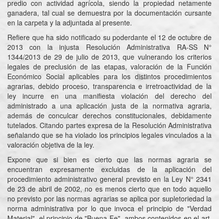
predio con actividad agrícola, siendo la propiedad netamente
ganadera, tal cual se demuestra por la documentación cursante
en la carpeta y la adjuntada al presente.
Refiere que ha sido notificado su poderdante el 12 de octubre de
2013 con la injusta Resolución Administrativa RA-SS N°
1344/2013 de 29 de julio de 2013, que vulnerando los criterios
legales de preclusión de las etapas, valoración de la Función
Económico Social aplicables para los distintos procedimientos
agrarias, debido proceso, transparencia e irretroactividad de la
ley incurre en una manifiesta violación del derecho del
administrado a una aplicación justa de la normativa agraria,
además de conculcar derechos constitucionales, debidamente
tutelados. Citando partes expresa de la Resolución Administrativa
señalando que se ha violado los principios legales vinculados a la
valoración objetiva de la ley.
Expone que si bien es cierto que las normas agraria se
encuentran expresamente excluidas de la aplicación del
procedimiento administrativo general previsto en la Ley N° 2341
de 23 de abril de 2002, no es menos cierto que en todo aquello
no previsto por las normas agrarias se aplica por supletoriedad la
norma administrativa por lo que invoca el principio de "Verdad
Material", el principio de "Buena Fe", ambos contenidos en el art.