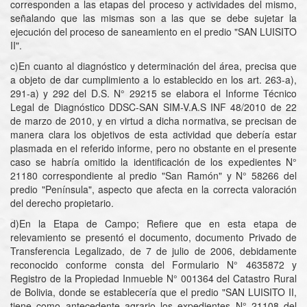
corresponden a las etapas del proceso y actividades del mismo,
señalando que las mismas son a las que se debe sujetar la
ejecución del proceso de saneamiento en el predio "SAN LUISITO
II".
c)En cuanto al diagnóstico y determinación del área, precisa que
a objeto de dar cumplimiento a lo establecido en los art. 263-a),
291-a) y 292 del D.S. N° 29215 se elabora el Informe Técnico
Legal de Diagnóstico DDSC-SAN SIM-V.A.S INF 48/2010 de 22
de marzo de 2010, y en virtud a dicha normativa, se precisan de
manera clara los objetivos de esta actividad que debería estar
plasmada en el referido informe, pero no obstante en el presente
caso se habría omitido la identificación de los expedientes N°
21180 correspondiente al predio "San Ramón" y N° 58266 del
predio "Península", aspecto que afecta en la correcta valoración
del derecho propietario.
d)En la Etapa de Campo; Refiere que en esta etapa de
relevamiento se presentó el documento, documento Privado de
Transferencia Legalizado, de 7 de julio de 2006, debidamente
reconocido conforme consta del Formulario N° 4635872 y
Registro de la Propiedad Inmueble N° 001364 del Catastro Rural
de Bolivia, donde se establecería que el predio "SAN LUISITO II,
tiene como antecedente agrario los expedientes N° 21108 del