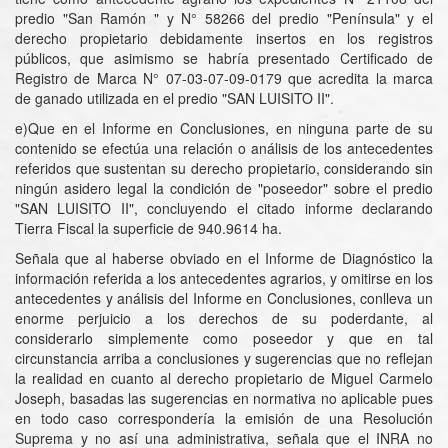
predio "San Ramón " y N° 58266 del predio "Península" y el
derecho propietario debidamente insertos en los registros
públicos, que asimismo se habría presentado Certificado de
Registro de Marca N° 07-03-07-09-0179 que acredita la marca
de ganado utilizada en el predio "SAN LUISITO II".
e)Que en el Informe en Conclusiones, en ninguna parte de su
contenido se efectúa una relación o análisis de los antecedentes
referidos que sustentan su derecho propietario, considerando sin
ningún asidero legal la condición de "poseedor" sobre el predio
"SAN LUISITO II", concluyendo el citado informe declarando
Tierra Fiscal la superficie de 940.9614 ha.
Señala que al haberse obviado en el Informe de Diagnóstico la
información referida a los antecedentes agrarios, y omitirse en los
antecedentes y análisis del Informe en Conclusiones, conlleva un
enorme perjuicio a los derechos de su poderdante, al
considerarlo simplemente como poseedor y que en tal
circunstancia arriba a conclusiones y sugerencias que no reflejan
la realidad en cuanto al derecho propietario de Miguel Carmelo
Joseph, basadas las sugerencias en normativa no aplicable pues
en todo caso correspondería la emisión de una Resolución
Suprema y no así una administrativa, señala que el INRA no