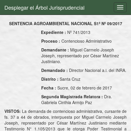
Desplegar el Árbol Jurisprudencial
Toggl
navig
SENTENCIA AGROAMBIENTAL NACIONAL
S1ª Nº 09/2017
Expediente :
Nº 741/2013
Proceso :
Contencioso Administrativo
Demandante :
Miguel Carmelo Joseph
Joseph, representado por César Martínez
Justiniano.
Demandado :
Director Nacional a.i. del INRA.
Distrito :
Santa Cruz
Fecha :
Sucre, 02 de febrero de 2017
Segunda Magistrada Relatora :
Dra.
Gabriela Cinthia Armijo Paz
VISTOS:
La demanda de contencioso administrativa, cursante de
fs. 37 a 44 de obrados, interpuesta por Miguel Carmelo Joseph
Joseph, representado por César Martínez Justiniano mediante
Testimonio N° 1.105/2013 que le otorga Poder Testimonial a