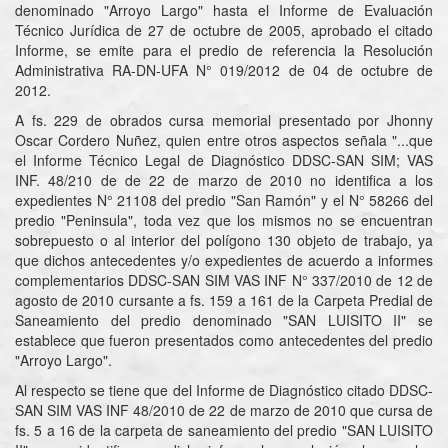
denominado "Arroyo Largo" hasta el Informe de Evaluación
Técnico Jurídica de 27 de octubre de 2005, aprobado el citado
Informe, se emite para el predio de referencia la Resolución
Administrativa RA-DN-UFA N° 019/2012 de 04 de octubre de
2012.
A fs. 229 de obrados cursa memorial presentado por Jhonny
Oscar Cordero Nuñez, quien entre otros aspectos señala "...que
el Informe Técnico Legal de Diagnóstico DDSC-SAN SIM; VAS
INF. 48/210 de de 22 de marzo de 2010 no identifica a los
expedientes N° 21108 del predio "San Ramón" y el N° 58266 del
predio "Peninsula", toda vez que los mismos no se encuentran
sobrepuesto o al interior del polígono 130 objeto de trabajo, ya
que dichos antecedentes y/o expedientes de acuerdo a informes
complementarios DDSC-SAN SIM VAS INF N° 337/2010 de 12 de
agosto de 2010 cursante a fs. 159 a 161 de la Carpeta Predial de
Saneamiento del predio denominado "SAN LUISITO II" se
establece que fueron presentados como antecedentes del predio
"Arroyo Largo".
Al respecto se tiene que del Informe de Diagnóstico citado DDSC-
SAN SIM VAS INF 48/2010 de 22 de marzo de 2010 que cursa de
fs. 5 a 16 de la carpeta de saneamiento del predio "SAN LUISITO