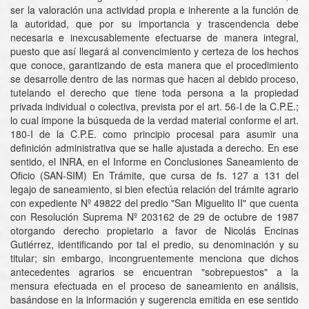
ser la valoración una actividad propia e inherente a la función de
la autoridad, que por su importancia y trascendencia debe
necesaria e inexcusablemente efectuarse de manera integral,
puesto que así llegará al convencimiento y certeza de los hechos
que conoce, garantizando de esta manera que el procedimiento
se desarrolle dentro de las normas que hacen al debido proceso,
tutelando el derecho que tiene toda persona a la propiedad
privada individual o colectiva, prevista por el art. 56-I de la C.P.E.;
lo cual impone la búsqueda de la verdad material conforme el art.
180-I de la C.P.E. como principio procesal para asumir una
definición administrativa que se halle ajustada a derecho. En ese
sentido, el INRA, en el Informe en Conclusiones Saneamiento de
Oficio (SAN-SIM) En Trámite, que cursa de fs. 127 a 131 del
legajo de saneamiento, si bien efectúa relación del trámite agrario
con expediente Nº 49822 del predio "San Miguelito II" que cuenta
con Resolución Suprema Nº 203162 de 29 de octubre de 1987
otorgando derecho propietario a favor de Nicolás Encinas
Gutiérrez, identificando por tal el predio, su denominación y su
titular; sin embargo, incongruentemente menciona que dichos
antecedentes agrarios se encuentran "sobrepuestos" a la
mensura efectuada en el proceso de saneamiento en análisis,
basándose en la información y sugerencia emitida en ese sentido