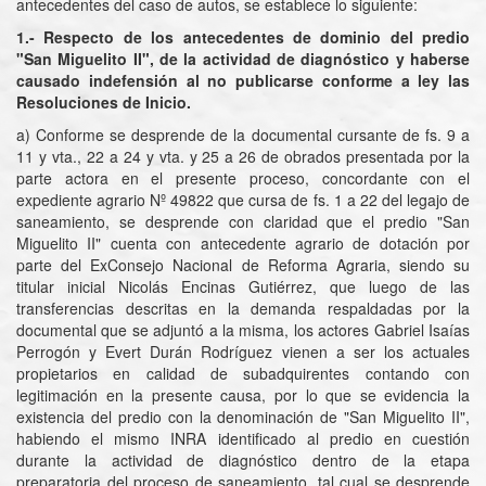
antecedentes del caso de autos, se establece lo siguiente:
1.- Respecto de los antecedentes de dominio del predio
"San Miguelito II", de la actividad de diagnóstico y haberse
causado indefensión al no publicarse conforme a ley las
Resoluciones de Inicio.
a) Conforme se desprende de la documental cursante de fs. 9 a
11 y vta., 22 a 24 y vta. y 25 a 26 de obrados presentada por la
parte actora en el presente proceso, concordante con el
expediente agrario Nº 49822 que cursa de fs. 1 a 22 del legajo de
saneamiento, se desprende con claridad que el predio "San
Miguelito II" cuenta con antecedente agrario de dotación por
parte del ExConsejo Nacional de Reforma Agraria, siendo su
titular inicial Nicolás Encinas Gutiérrez, que luego de las
transferencias descritas en la demanda respaldadas por la
documental que se adjuntó a la misma, los actores Gabriel Isaías
Perrogón y Evert Durán Rodríguez vienen a ser los actuales
propietarios en calidad de subadquirentes contando con
legitimación en la presente causa, por lo que se evidencia la
existencia del predio con la denominación de "San Miguelito II",
habiendo el mismo INRA identificado al predio en cuestión
durante la actividad de diagnóstico dentro de la etapa
preparatoria del proceso de saneamiento, tal cual se desprende