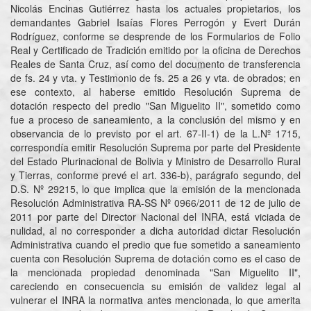
Nicolás Encinas Gutiérrez hasta los actuales propietarios, los
demandantes Gabriel Isaías Flores Perrogón y Evert Durán
Rodríguez, conforme se desprende de los Formularios de Folio
Real y Certificado de Tradición emitido por la oficina de Derechos
Reales de Santa Cruz, así como del documento de transferencia
de fs. 24 y vta. y Testimonio de fs. 25 a 26 y vta. de obrados; en
ese contexto, al haberse emitido Resolución Suprema de
dotación respecto del predio "San Miguelito II", sometido como
fue a proceso de saneamiento, a la conclusión del mismo y en
observancia de lo previsto por el art. 67-II-1) de la L.Nº 1715,
correspondía emitir Resolución Suprema por parte del Presidente
del Estado Plurinacional de Bolivia y Ministro de Desarrollo Rural
y Tierras, conforme prevé el art. 336-b), parágrafo segundo, del
D.S. Nº 29215, lo que implica que la emisión de la mencionada
Resolución Administrativa RA-SS Nº 0966/2011 de 12 de julio de
2011 por parte del Director Nacional del INRA, está viciada de
nulidad, al no corresponder a dicha autoridad dictar Resolución
Administrativa cuando el predio que fue sometido a saneamiento
cuenta con Resolución Suprema de dotación como es el caso de
la mencionada propiedad denominada "San Miguelito II",
careciendo en consecuencia su emisión de validez legal al
vulnerar el INRA la normativa antes mencionada, lo que amerita