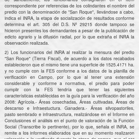
correspondiente por referencias de los colindantes el nombre del
predio con la denominación de "San Roque", llevándose a cabo,
indica el INRA, la etapa de socialización de resultados conforme
determina el art. 305 del D.S. Nº 29215 donde tampoco se
hicieron presentes los demandantes a pesar de la publicación de
edicto agrario y la difusión radial, por lo que extraña el INRA la
observación realizada.
2) Los funcionarios del INRA al realizar la mensura del predio
"San Roque" (Tierra Fiscal), de acuerdo a los datos recabados
establecieron que el mismo tiene una superficie de 1525.4171 ha.
y no cumple con la FES conforme a los datos de la planilla de
verificación en Campo, por lo que al tener una extensión
considerable y conforme a normativa, el predio para poder
cumplir con la FES tendría que tener las siguientes
características establecidas en la guía para la verificación del año
2008: Agrícola.- Áreas cosechadas, Áreas cultivadas, Áreas de
descanso e Infraestuctura. Ganadera.- Áreas silvopastoriles,
pasto sembrado e infraestructura, realizándose en el Informe en
Conclusiones el análisis en el punto de valoración de la Función
Social (Transcribe lo pertinente), por lo que, señala el INRA, se
remite a los informes elaborados que en su momento realizaron