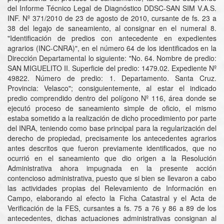
del Informe Técnico Legal de Diagnóstico DDSC-SAN SIM V.A.S.
INF. Nº 371/2010 de 23 de agosto de 2010, cursante de fs. 23 a
38 del legajo de saneamiento, al consignar en el numeral 8.
"Identificación de predios con antecedente en expedientes
agrarios (INC-CNRA)", en el número 64 de los identificados en la
Dirección Departamental lo siguiente: "No. 64. Nombre de predio:
SAN MIGUELITO II. Superficie del predio: 1479.02. Expediente Nº
49822. Número de predio: 1. Departamento. Santa Cruz.
Provincia: Velasco"; consiguientemente, al estar el indicado
predio comprendido dentro del polígono Nº 116, área donde se
ejecutó proceso de saneamiento simple de oficio, el mismo
estaba sometido a la realización de dicho procedimiento por parte
del INRA, teniendo como base principal para la regularización del
derecho de propiedad, precisamente los antecedentes agrarios
antes descritos que fueron previamente identificados, que no
ocurrió en el saneamiento que dio origen a la Resolución
Administrativa ahora impugnada en la presente acción
contencioso administrativa, puesto que si bien se llevaron a cabo
las actividades propias del Relevamiento de Información en
Campo, elaborando al efecto la Ficha Catastral y el Acta de
Verificación de la FES, cursantes a fs. 75 a 76 y 86 a 89 de los
antecedentes, dichas actuaciones administrativas consignan al