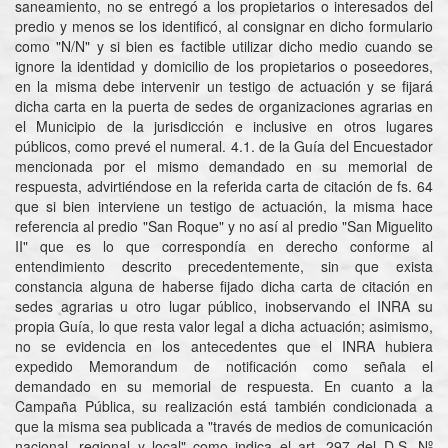
saneamiento, no se entregó a los propietarios o interesados del
predio y menos se los identificó, al consignar en dicho formulario
como "N/N" y si bien es factible utilizar dicho medio cuando se
ignore la identidad y domicilio de los propietarios o poseedores,
en la misma debe intervenir un testigo de actuación y se fijará
dicha carta en la puerta de sedes de organizaciones agrarias en
el Municipio de la jurisdicción e inclusive en otros lugares
públicos, como prevé el numeral. 4.1. de la Guía del Encuestador
mencionada por el mismo demandado en su memorial de
respuesta, advirtiéndose en la referida carta de citación de fs. 64
que si bien interviene un testigo de actuación, la misma hace
referencia al predio "San Roque" y no así al predio "San Miguelito
II" que es lo que correspondía en derecho conforme al
entendimiento descrito precedentemente, sin que exista
constancia alguna de haberse fijado dicha carta de citación en
sedes agrarias u otro lugar público, inobservando el INRA su
propia Guía, lo que resta valor legal a dicha actuación; asimismo,
no se evidencia en los antecedentes que el INRA hubiera
expedido Memorandum de notificación como señala el
demandado en su memorial de respuesta. En cuanto a la
Campaña Pública, su realización está también condicionada a
que la misma sea publicada a "través de medios de comunicación
nacional, regional y local" como indica el art. 297 del D.S. Nº