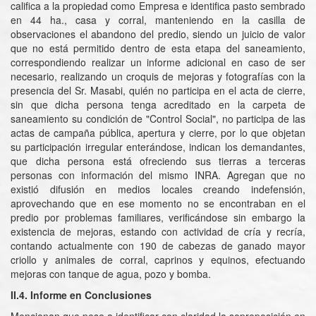
califica a la propiedad como Empresa e identifica pasto sembrado
en 44 ha., casa y corral, manteniendo en la casilla de
observaciones el abandono del predio, siendo un juicio de valor
que no está permitido dentro de esta etapa del saneamiento,
correspondiendo realizar un informe adicional en caso de ser
necesario, realizando un croquis de mejoras y fotografías con la
presencia del Sr. Masabi, quién no participa en el acta de cierre,
sin que dicha persona tenga acreditado en la carpeta de
saneamiento su condición de "Control Social", no participa de las
actas de campaña pública, apertura y cierre, por lo que objetan
su participación irregular enterándose, indican los demandantes,
que dicha persona está ofreciendo sus tierras a terceras
personas con información del mismo INRA. Agregan que no
existió difusión en medios locales creando indefensión,
aprovechando que en ese momento no se encontraban en el
predio por problemas familiares, verificándose sin embargo la
existencia de mejoras, estando con actividad de cría y recría,
contando actualmente con 190 de cabezas de ganado mayor
criollo y animales de corral, caprinos y equinos, efectuando
mejoras con tanque de agua, pozo y bomba.
II.4. Informe en Conclusiones