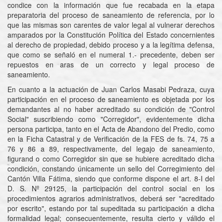
condice con la información que fue recabada en la etapa
preparatoria del proceso de saneamiento de referencia, por lo
que las mismas son carentes de valor legal al vulnerar derechos
amparados por la Constitución Política del Estado concernientes
al derecho de propiedad, debido proceso y a la legítima defensa,
que como se señaló en el numeral 1.- precedente, deben ser
repuestos en aras de un correcto y legal proceso de
saneamiento.
En cuanto a la actuación de Juan Carlos Masabi Pedraza, cuya
participación en el proceso de saneamiento es objetada por los
demandantes al no haber acreditado su condición de "Control
Social" suscribiendo como "Corregidor", evidentemente dicha
persona participa, tanto en el Acta de Abandono del Predio, como
en la Ficha Catastral y de Verificación de la FES de fs. 74, 75 a
76 y 86 a 89, respectivamente, del legajo de saneamiento,
figurand o como Corregidor sin que se hubiere acreditado dicha
condición, constando únicamente un sello del Corregimiento del
Cantón Villa Fátima, siendo que conforme dispone el art. 8-I del
D. S. Nº 29125, la participación del control social en los
procedimientos agrarios administrativos, deberá ser "acreditado
por escrito", estando por tal supeditada su participación a dicha
formalidad legal; consecuentemente, resulta cierto y válido el