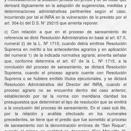
derivará lógicamente en la adopción de sugerencias, medidas y
determinaciones administrativas pertinentes según el caso,
incurriendo por tal el INRA en la vulneración de lo previsto por el
art. 304-b) del D.S. N° 29215 que amerita reponer.
c) Con relación a que en el proceso de saneamiento de
referencia se dictó Resolución Administrativa en base al art. 67-II,
numeral 2) de la L. Nº 1715, cuando debía emitirse Resolución
Suprema en mérito a los antecedentes agrarios y en aplicación
del numeral 1) de la indicada normativa agraria; amerita señalar
que, conforme determina el art. 67 de la L. Nº 1715, a la
conclusión del proceso de saneamiento, se dictará Resolución
Suprema, cuando el proceso agrario cuente con Resolución
Suprema o se hubiere emitido títulos ejecutoriales, y se dictará
Resolución Administrativa del Director del INRA, cuando el
proceso agrario no se encuentre dentro del caso anterior,
estableciendo por tal la norma con meridiana claridad los
presupuestos que determinan el tipo de resolución que se emitirá
a la conclusión del proceso de saneamiento. En el caso sub lite,
por la relación y análisis efectuado en los numerales
precedentes, se tiene que el predio que fue sometido al proceso
de saneamiento con la denominación errónea de "San Roque",