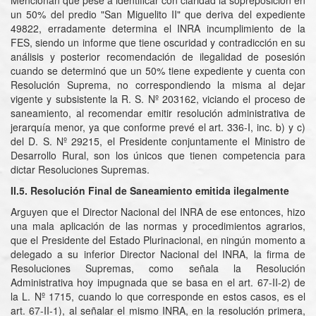
Mencionan que pese a identificar con claridad la sopreposición en
un 50% del predio "San Miguelito II" que deriva del expediente
49822, erradamente determina el INRA incumplimiento de la
FES, siendo un informe que tiene oscuridad y contradicción en su
análisis y posterior recomendación de ilegalidad de posesión
cuando se determinó que un 50% tiene expediente y cuenta con
Resolución Suprema, no correspondiendo la misma al dejar
vigente y subsistente la R. S. Nº 203162, viciando el proceso de
saneamiento, al recomendar emitir resolución administrativa de
jerarquía menor, ya que conforme prevé el art. 336-I, inc. b) y c)
del D. S. Nº 29215, el Presidente conjuntamente el Ministro de
Desarrollo Rural, son los únicos que tienen competencia para
dictar Resoluciones Supremas.
II.5. Resolución Final de Saneamiento emitida ilegalmente
Arguyen que el Director Nacional del INRA de ese entonces, hizo
una mala aplicación de las normas y procedimientos agrarios,
que el Presidente del Estado Plurinacional, en ningún momento a
delegado a su inferior Director Nacional del INRA, la firma de
Resoluciones Supremas, como señala la Resolución
Administrativa hoy impugnada que se basa en el art. 67-II-2) de
la L. Nº 1715, cuando lo que corresponde en estos casos, es el
art. 67-II-1), al señalar el mismo INRA, en la resolución primera,