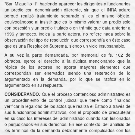
"San Miguelito II", haciendo aparecer los dirigentes y funcionarios
un predio con denominación diferente, sin que el INRA aclare
porqué realizó tratamiento separado si es el mismo objeto,
equivocándose al insistir que es lo mismo valorar un predio solo
con posesión y un predio titulado o en trámite que data anterior a
1996 y tampoco, indica la parte actora, no refiere nada sobre la
observación del tipo de resolución que correspondía en éste caso
que es una Resolución Suprema, siendo un vicio insubsanable.
A su vez la parte demandada, por memorial de fs. 102 de
obrados, ejerce el derecho a la dúplica mencionando que la
réplica de los actores no aporta mayores elementos que
correspondan ser enervados siendo una reiteración de lo
argumentado en la demanda, por lo que se ratifica en lo
argumentado en su respuesta.
CONSIDERANDO:
Que el proceso contencioso administrativo es
un procedimiento de control judicial que tiene como finalidad
verificar la legalidad de los actos que realiza el Estado a través de
sus funcionarios administrativos, con el propósito de precautelar
en su caso los intereses del administrado cuando son lesionados
o perjudicados en sus derechos. En ese contexto, del análisis de
los términos de la demanda debidamente compulsados con los