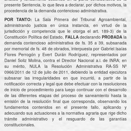
presente Sentencia, lo que lleva a declarar, por dichos motivos, la
procedencia de la demanda contencioso administrativa.
POR TANTO:
La Sala Primera del Tribunal Agroambiental,
administrando justicia en única instancia, en virtud de la
jurisdicción y competencia que le otorga el art. 189-3) de la
Constitución Política del Estado,
FALLA
declarando
PROBADA
la
demanda contencioso administrativa de fs. 35 a 39, subsanada
por memorial de fs. 48 de obrados, interpuesta por Gabriel Isaías
Flores Perrogón y Evert Durán Rodríguez, representados por
Daniel Soliz Molina, contra el Director Nacional a.i. de INRA; en
su mérito, NULA la Resolución Administrativa RA-SS Nº
0966/2011 de 12 de julio de 2011, debiendo la entidad ejecutora
subsanar las irregularidades en que incurrió, a partir de la
notificación correcta y legal que debe efectuar con la resoluciones
de inicio de procedimiento para luego continuar con el desarrollo
de las diferentes etapas del proceso de saneamiento hasta la
emisión de la resolución final que corresponda, observando los
fundamentos contenidos en el presente fallo, aplicando y
adecuando sus actuaciones a la normativa agraria que rige dicho
trámite administrativo y el resguardo de las garantías
constitucionales.