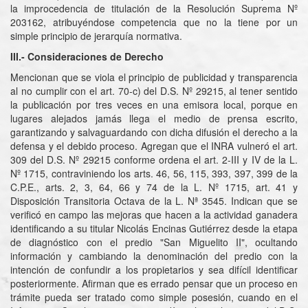
la improcedencia de titulación de la Resolución Suprema Nº
203162, atribuyéndose competencia que no la tiene por un
simple principio de jerarquía normativa.
III.- Consideraciones de Derecho
Mencionan que se viola el principio de publicidad y transparencia
al no cumplir con el art. 70-c) del D.S. Nº 29215, al tener sentido
la publicación por tres veces en una emisora local, porque en
lugares alejados jamás llega el medio de prensa escrito,
garantizando y salvaguardando con dicha difusión el derecho a la
defensa y el debido proceso. Agregan que el INRA vulneró el art.
309 del D.S. Nº 29215 conforme ordena el art. 2-III y IV de la L.
Nº 1715, contraviniendo los arts. 46, 56, 115, 393, 397, 399 de la
C.P.E., arts. 2, 3, 64, 66 y 74 de la L. Nº 1715, art. 41 y
Disposición Transitoria Octava de la L. Nª 3545. Indican que se
verificó en campo las mejoras que hacen a la actividad ganadera
identificando a su titular Nicolás Encinas Gutiérrez desde la etapa
de diagnóstico con el predio "San Miguelito II", ocultando
información y cambiando la denominación del predio con la
intención de confundir a los propietarios y sea difícil identificar
posteriormente. Afirman que es errado pensar que un proceso en
trámite pueda ser tratado como simple posesión, cuando en el