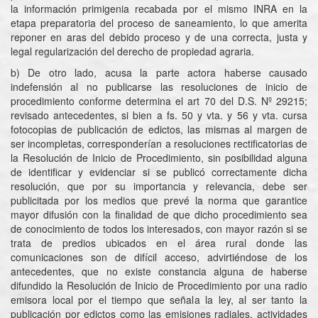
la información primigenia recabada por el mismo INRA en la
etapa preparatoria del proceso de saneamiento, lo que amerita
reponer en aras del debido proceso y de una correcta, justa y
legal regularización del derecho de propiedad agraria.
b) De otro lado, acusa la parte actora haberse causado
indefensión al no publicarse las resoluciones de inicio de
procedimiento conforme determina el art 70 del D.S. Nº 29215;
revisado antecedentes, si bien a fs. 50 y vta. y 56 y vta. cursa
fotocopias de publicación de edictos, las mismas al margen de
ser incompletas, corresponderían a resoluciones rectificatorias de
la Resolución de Inicio de Procedimiento, sin posibilidad alguna
de identificar y evidenciar si se publicó correctamente dicha
resolución, que por su importancia y relevancia, debe ser
publicitada por los medios que prevé la norma que garantice
mayor difusión con la finalidad de que dicho procedimiento sea
de conocimiento de todos los interesados, con mayor razón si se
trata de predios ubicados en el área rural donde las
comunicaciones son de difícil acceso, advirtiéndose de los
antecedentes, que no existe constancia alguna de haberse
difundido la Resolución de Inicio de Procedimiento por una radio
emisora local por el tiempo que señala la ley, al ser tanto la
publicación por edictos como las emisiones radiales, actividades