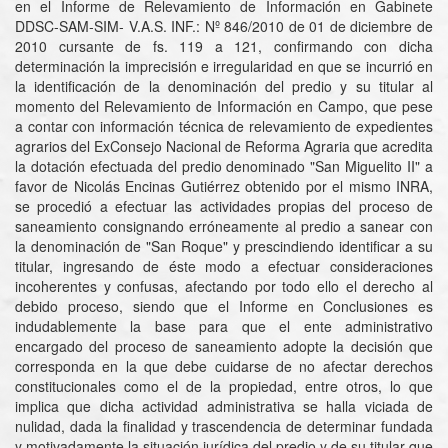
en el Informe de Relevamiento de Información en Gabinete
DDSC-SAM-SIM- V.A.S. INF.: Nº 846/2010 de 01 de diciembre de
2010 cursante de fs. 119 a 121, confirmando con dicha
determinación la imprecisión e irregularidad en que se incurrió en
la identificación de la denominación del predio y su titular al
momento del Relevamiento de Información en Campo, que pese
a contar con información técnica de relevamiento de expedientes
agrarios del ExConsejo Nacional de Reforma Agraria que acredita
la dotación efectuada del predio denominado "San Miguelito II" a
favor de Nicolás Encinas Gutiérrez obtenido por el mismo INRA,
se procedió a efectuar las actividades propias del proceso de
saneamiento consignando erróneamente al predio a sanear con
la denominación de "San Roque" y prescindiendo identificar a su
titular, ingresando de éste modo a efectuar consideraciones
incoherentes y confusas, afectando por todo ello el derecho al
debido proceso, siendo que el Informe en Conclusiones es
indudablemente la base para que el ente administrativo
encargado del proceso de saneamiento adopte la decisión que
corresponda en la que debe cuidarse de no afectar derechos
constitucionales como el de la propiedad, entre otros, lo que
implica que dicha actividad administrativa se halla viciada de
nulidad, dada la finalidad y trascendencia de determinar fundada
y motivadamente la situación jurídica del predio y de su titular que