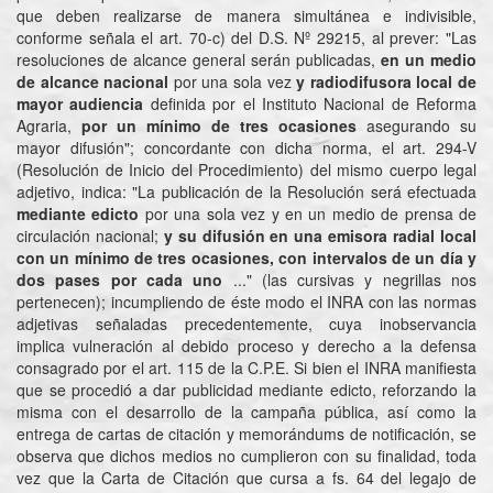
que deben realizarse de manera simultánea e indivisible,
conforme señala el art. 70-c) del D.S. Nº 29215, al prever: "Las
resoluciones de alcance general serán publicadas,
en un medio
de alcance nacional
por una sola vez
y radiodifusora local de
mayor audiencia
definida por el Instituto Nacional de Reforma
Agraria,
por un mínimo de tres ocasiones
asegurando su
mayor difusión"; concordante con dicha norma, el art. 294-V
(Resolución de Inicio del Procedimiento) del mismo cuerpo legal
adjetivo, indica: "La publicación de la Resolución será efectuada
mediante edicto
por una sola vez y en un medio de prensa de
circulación nacional;
y su difusión en una emisora radial local
con un mínimo de tres ocasiones, con intervalos de un día y
dos pases por cada uno
..." (las cursivas y negrillas nos
pertenecen); incumpliendo de éste modo el INRA con las normas
adjetivas señaladas precedentemente, cuya inobservancia
implica vulneración al debido proceso y derecho a la defensa
consagrado por el art. 115 de la C.P.E. Si bien el INRA manifiesta
que se procedió a dar publicidad mediante edicto, reforzando la
misma con el desarrollo de la campaña pública, así como la
entrega de cartas de citación y memorándums de notificación, se
observa que dichos medios no cumplieron con su finalidad, toda
vez que la Carta de Citación que cursa a fs. 64 del legajo de