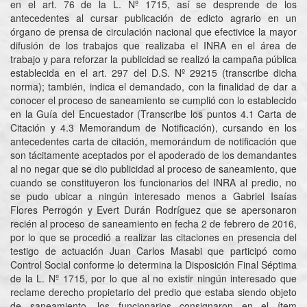
en el art. 76 de la L. Nº 1715, así se desprende de los
antecedentes al cursar publicación de edicto agrario en un
órgano de prensa de circulación nacional que efectivice la mayor
difusión de los trabajos que realizaba el INRA en el área de
trabajo y para reforzar la publicidad se realizó la campaña pública
establecida en el art. 297 del D.S. Nº 29215 (transcribe dicha
norma); también, indica el demandado, con la finalidad de dar a
conocer el proceso de saneamiento se cumplió con lo establecido
en la Guía del Encuestador (Transcribe los puntos 4.1 Carta de
Citación y 4.3 Memorandum de Notificación), cursando en los
antecedentes carta de citación, memorándum de notificación que
son tácitamente aceptados por el apoderado de los demandantes
al no negar que se dio publicidad al proceso de saneamiento, que
cuando se constituyeron los funcionarios del INRA al predio, no
se pudo ubicar a ningún interesado menos a Gabriel Isaías
Flores Perrogón y Evert Durán Rodríguez que se apersonaron
recién al proceso de saneamiento en fecha 2 de febrero de 2016,
por lo que se procedió a realizar las citaciones en presencia del
testigo de actuación Juan Carlos Masabi que participó como
Control Social conforme lo determina la Disposición Final Séptima
de la L. Nº 1715, por lo que al no existir ningún interesado que
reclame derecho propietario del predio que estaba siendo objeto
de saneamiento, los funcionarios consignaron en el ítem