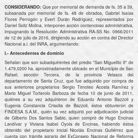
CONSIDERANDO:
Que por memorial de demanda de fs. 35 a 39,
subsanada por memorial de fs. 48 de obrados, Gabriel Isaías
Flores Perrogón y Evert Durán Rodríguez, representados por
Daniel Soliz Molina, interponen acción contencioso administrativa,
impugnando la Resolución Administrativa RA-SS No. 0966/2011
de 12 de julio de 2016, dirigiendo su acción en contra del Director
Nacional a.i. del INRA, argumentando:
I.-
Antecedentes de dominio
Señalan que son subadquirentes del predio "San Miguelito II" de
1.479,0200 ha. aproximadamente ubicado en el Municipio de San
Rafael, sección Tercera, de la provincia Velasco del
departamento de Santa Cruz, que fue adquirido por compra de
sus anteriores propietarios Sergio Timoteo Acosta Ramírez y
Mario Miguel Torterolo Barboza de fecha 10 de junio de 2011,
quiénes a su vez adquirieron de Eduardo Antonio Bazzoli y
Eugenia Constancia Crisolia de Bazzoli, éstos obtuvieron de
FINDESA S.A.M., quién su vez adquirió por adjudicación judicial
de Gilberto Dos Santos Sabio, quien compró de Hugo Encinas
Landívar y Viviana Isabel Oyola de Encinas, habiendo éstos
obtenido del propietario inicial Nicolás Encinas Gutiérrez que
cuenta con trámite agrario del ExConsejo Nacional de Reforma