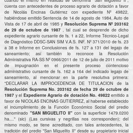
cuando el mismo en realidad se denomina "San Miguelito II",
cuenta con antecedentes de proceso agrario de dotación a favor
de Nicolás Encinas Gutiérrez con expediente Nº 49822,
habiéndose emitido Sentencia de 14 de agosto de 1984, Auto de
Vista de 17 de abril de 1985 y
Resolución Suprema Nº 203162
de 29 de octubre de 1987
, tal cual se desprende de dicho
expediente agrario cursante de fs. 1 a 22, Informe Técnico-Legal
de Diagnóstico DDSC-SAN SIM V.A.S. INF. Nº 371/2010 de fs. 23
a 38 e Informe en Conclusiones de fs. 127 a 131 del legajo de
saneamiento; así también lo reconoce la Resolución
Administrativa RA-SS Nº 0966/2011 de 12 de julio de 2011 motivo
de impugnación en el presente proceso contencioso
administrativo cursante de fs. 162 a 164 del indicado legajo de
saneamiento, al mencionar en la parte resolutiva primera:
"DECLARAR LA IMPROCEDENCIA DE TITULACION de la
Resolución Suprema No. 203162 de fecha 29 de octubre de
1987
y el
Expediente Agrario de dotación No. 49822
emitido a
favor de NICOLAS ENCINAS GUTIERREZ, al haberse establecido
el incumplimiento de la Función Económico Social del predio
denominado
"SAN MIGUELITO II"
con la superficie 1479.0200
ha...." (sic) (Las cursivas y negrillas nos corresponden); del
mismo modo, se tiene acreditado, con tales antecedentes, la
tradición del predio "San Miguelito II" desde su propietario inicial