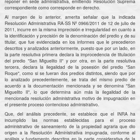
reponer en sede administrativa, emitiendo Resolución Suprema
correspondiente como corresponde en derecho.
Al margen de lo anterior, amerita señalar que la indicada
Resolución Administrativa RA-SS Nº 0966/2011 de 12 de julio de
2011, incurre en la misma imprecisión e irregularidad en cuanto a
la identificación y precisión de la denominación del predio y de su
titular, que fue evidenciada en los informes que le precedieron
descritos y analizados anteriormente, puesto que por un lado, en
la parte resolutiva primera declara la improcedencia de titulación
del predio "San Miguelito II" y por otra, en la parte resolutiva
tercera, declara la ilegalidad de la posesión del predio "San
Roque", como si se fueran dos predios distintos, siendo que por
lo analizado precedentemente, se trata del mismo predio de
acuerdo a la documentación mencionada y se denomina "San
Miguelito II", lo que determina aún más la ilegalidad de la
mencionada resolución administrativa motivo de impugnación en
el presente proceso contencioso administrativo.
Que, del análisis precedente, se establece que el INRA ha
incumplido las normas establecidas para el proceso
administrativo de saneamiento de la propiedad agraria que dio
origen a la Resolución Administrativa impugnada, conforme al
análisis y fundamento descritos en la parte considerativa de la