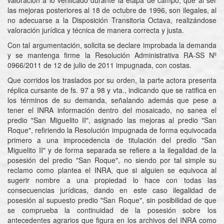
valoración a lo verificado durante la etapa de campo, que al ser
las mejoras posteriores al 18 de octubre de 1996, son ilegales, al
no adecuarse a la Disposición Transitoria Octava, realizándose
valoración jurídica y técnica de manera correcta y justa.
Con tal argumentación, solicita se declare improbada la demanda
y se mantenga firme la Resolución Administrativa RA-SS Nº
0966/2011 de 12 de julio de 2011 impugnada, con costas.
Que corridos los traslados por su orden, la parte actora presenta
réplica cursante de fs. 97 a 98 y vta., indicando que se ratifica en
los términos de su demanda, señalando además que pese a
tener el INRA información dentro del mosaicado, no sanea el
predio "San Miguelito II", asignado las mejoras al predio "San
Roque", refiriendo la Resolución impugnada de forma equivocada
primero a una improcedencia de titulación del predio "San
Miguelito II" y de forma separada se refiere a la ilegalidad de la
posesión del predio "San Roque", no siendo por tal simple su
reclamo como plantea el INRA, que si alguien se equivoca al
sugerir nombre a una propiedad lo hace con todas las
consecuencias jurídicas, dando en este caso ilegalidad de
posesión al supuesto predio "San Roque", sin posibilidad de que
se comprueba la continuidad de la posesión sobre los
antecedentes agrarios que figura en los archivos del INRA como