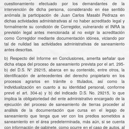
cuestionamiento efectuado por los demandantes de la
intervención de dicha persona, considerando en ése sentido
anómala la participación de Juan Carlos Masabi Pedraza en
dichas actividades administrativas al no haber acreditado legal y
formalmente su condición de Corregidor, vulnerando el INRA la
previsión legal antes mencionada al no exigir la acreditación
como Corregidor mediante documentación idónea, viciando por
tal de nulidad las actividades administrativas de saneamiento
antes descritas.
b) Respecto del Informe en Conclusiones, amerita señalar que
dicha etapa del proceso de saneamiento prevista por el art. 295-
b) del D.S. N° 29215, abarca en su contenido, entre otros, la
identificación de antecedentes del derecho propietario en los
procesos agrarios en trámite o titulados, así como la
individualización en cuanto a su identidad personal, conforme
prevé el art. 304-a) y b) del indicado D.S. No. 29215, lo que
implica la obligatoriedad del ente administrativo encargado de la
ejecución del proceso de saneamiento de tierras proceder al
análisis de la documentación que cursa en el legajo de
saneamiento que tenga que ver con los predios sometidos a
saneamiento en el área predeterminada, más aún, si se cuenta
con información de gabinete, como ocurre en el caso de autos, al