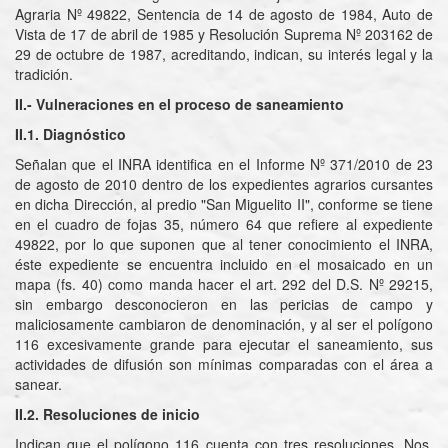
Agraria Nº 49822, Sentencia de 14 de agosto de 1984, Auto de
Vista de 17 de abril de 1985 y Resolución Suprema Nº 203162 de
29 de octubre de 1987, acreditando, indican, su interés legal y la
tradición.
II.- Vulneraciones en el proceso de saneamiento
II.1. Diagnóstico
Señalan que el INRA identifica en el Informe Nº 371/2010 de 23
de agosto de 2010 dentro de los expedientes agrarios cursantes
en dicha Dirección, al predio "San Miguelito II", conforme se tiene
en el cuadro de fojas 35, número 64 que refiere al expediente
49822, por lo que suponen que al tener conocimiento el INRA,
éste expediente se encuentra incluido en el mosaicado en un
mapa (fs. 40) como manda hacer el art. 292 del D.S. Nº 29215,
sin embargo desconocieron en las pericias de campo y
maliciosamente cambiaron de denominación, y al ser el polígono
116 excesivamente grande para ejecutar el saneamiento, sus
actividades de difusión son mínimas comparadas con el área a
sanear.
II.2. Resoluciones de inicio
Indican que el polígono 116 cuenta con tres resoluciones, Nos.