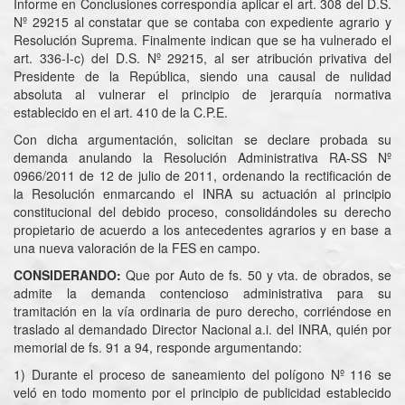
Informe en Conclusiones correspondía aplicar el art. 308 del D.S.
Nº 29215 al constatar que se contaba con expediente agrario y
Resolución Suprema. Finalmente indican que se ha vulnerado el
art. 336-I-c) del D.S. Nº 29215, al ser atribución privativa del
Presidente de la República, siendo una causal de nulidad
absoluta al vulnerar el principio de jerarquía normativa
establecido en el art. 410 de la C.P.E.
Con dicha argumentación, solicitan se declare probada su
demanda anulando la Resolución Administrativa RA-SS Nº
0966/2011 de 12 de julio de 2011, ordenando la rectificación de
la Resolución enmarcando el INRA su actuación al principio
constitucional del debido proceso, consolidándoles su derecho
propietario de acuerdo a los antecedentes agrarios y en base a
una nueva valoración de la FES en campo.
CONSIDERANDO:
Que por Auto de fs. 50 y vta. de obrados, se
admite la demanda contencioso administrativa para su
tramitación en la vía ordinaria de puro derecho, corriéndose en
traslado al demandado Director Nacional a.i. del INRA, quién por
memorial de fs. 91 a 94, responde argumentando:
1) Durante el proceso de saneamiento del polígono Nº 116 se
veló en todo momento por el principio de publicidad establecido