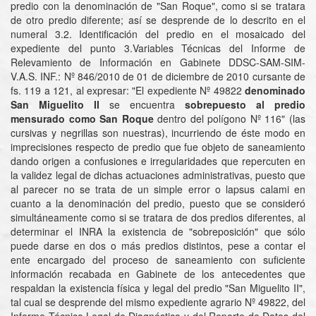
predio con la denominación de "San Roque", como si se tratara
de otro predio diferente; así se desprende de lo descrito en el
numeral 3.2. Identificación del predio en el mosaicado del
expediente del punto 3.Variables Técnicas del Informe de
Relevamiento de Información en Gabinete DDSC-SAM-SIM-
V.A.S. INF.: Nº 846/2010 de 01 de diciembre de 2010 cursante de
fs. 119 a 121, al expresar: "El expediente Nº 49822
denominado
San Miguelito II
se encuentra
sobrepuesto al
predio
mensurado como San Roque
dentro del polígono Nº 116" (las
cursivas y negrillas son nuestras), incurriendo de éste modo en
imprecisiones respecto de predio que fue objeto de saneamiento
dando origen a confusiones e irregularidades que repercuten en
la validez legal de dichas actuaciones administrativas, puesto que
al parecer no se trata de un simple error o lapsus calami en
cuanto a la denominación del predio, puesto que se consideró
simultáneamente como si se tratara de dos predios diferentes, al
determinar el INRA la existencia de "sobreposición" que sólo
puede darse en dos o más predios distintos, pese a contar el
ente encargado del proceso de saneamiento con suficiente
información recabada en Gabinete de los antecedentes que
respaldan la existencia física y legal del predio "San Miguelito II",
tal cual se desprende del mismo expediente agrario Nº 49822, del