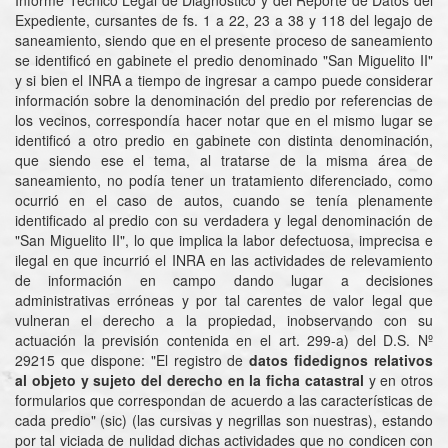
Informe Técnico Legal de Diagnóstico y del Reporte de Datos del
Expediente, cursantes de fs. 1 a 22, 23 a 38 y 118 del legajo de
saneamiento, siendo que en el presente proceso de saneamiento
se identificó en gabinete el predio denominado "San Miguelito II"
y si bien el INRA a tiempo de ingresar a campo puede considerar
información sobre la denominación del predio por referencias de
los vecinos, correspondía hacer notar que en el mismo lugar se
identificó a otro predio en gabinete con distinta denominación,
que siendo ese el tema, al tratarse de la misma área de
saneamiento, no podía tener un tratamiento diferenciado, como
ocurrió en el caso de autos, cuando se tenía plenamente
identificado al predio con su verdadera y legal denominación de
"San Miguelito II", lo que implica la labor defectuosa, imprecisa e
ilegal en que incurrió el INRA en las actividades de relevamiento
de información en campo dando lugar a decisiones
administrativas erróneas y por tal carentes de valor legal que
vulneran el derecho a la propiedad, inobservando con su
actuación la previsión contenida en el art. 299-a) del D.S. Nº
29215 que dispone: "El registro de
datos fidedignos relativos
al objeto y sujeto del derecho en la ficha catastral
y en otros
formularios que correspondan de acuerdo a las características de
cada predio" (sic) (las cursivas y negrillas son nuestras), estando
por tal viciada de nulidad dichas actividades que no condicen con