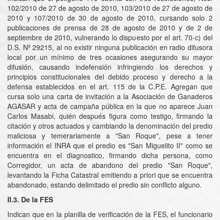
102/2010 de 27 de agosto de 2010, 103/2010 de 27 de agosto de
2010 y 107/2010 de 30 de agosto de 2010, cursando solo 2
publicaciones de prensa de 28 de agosto de 2010 y de 2 de
septiembre de 2010, vulnerando lo dispuesto por el art. 70-c) del
D.S. Nº 29215, al no existir ninguna publicación en radio difusora
local por un mínimo de tres ocasiones asegurando su mayor
difusión, causando indefensión infringiendo los derechos y
principios constitucionales del debido proceso y derecho a la
defensa establecidos en el art. 115 de la C.P.E. Agregan que
cursa solo una carta de invitación a la Asociación de Ganaderos
AGASAR y acta de campaña pública en la que no aparece Juan
Carlos Masabi, quién después figura como testigo, firmando la
citación y otros actuados y cambiando la denominación del predio
maliciosa y temerariamente a "San Roque", pese a tener
información el INRA que el predio es "San Miguelito II" como se
encuentra en el diagnostico, firmando dicha persona, como
Corregidor, un acta de abandono del predio "San Roque",
levantando la Ficha Catastral emitiendo a priori que se encuentra
abandonado, estando delimitado el predio sin conflicto alguno.
II.3. De la FES
Indican que en la planilla de verificación de la FES, el funcionario