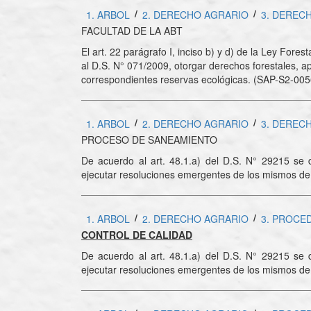
/
/
1. ARBOL
2. DERECHO AGRARIO
3. DEREC
FACULTAD DE LA ABT
El art. 22 parágrafo I, inciso b) y d) de la Ley For
al D.S. N° 071/2009, otorgar derechos forestales, ap
correspondientes reservas ecológicas. (SAP-S2-00
/
/
1. ARBOL
2. DERECHO AGRARIO
3. DEREC
PROCESO DE SANEAMIENTO
De acuerdo al art. 48.1.a) del D.S. N° 29215 se d
ejecutar resoluciones emergentes de los mismos de a
/
/
1. ARBOL
2. DERECHO AGRARIO
3. PROCE
CONTROL DE CALIDAD
De acuerdo al art. 48.1.a) del D.S. N° 29215 se d
ejecutar resoluciones emergentes de los mismos de a