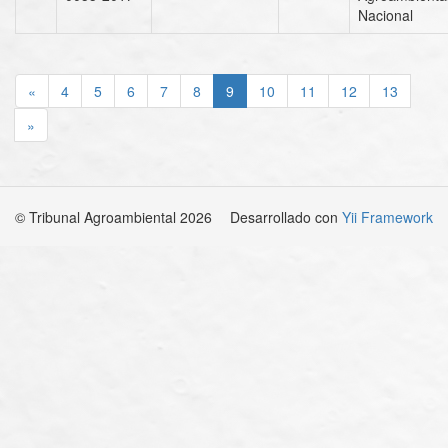
Nacional
«
4
5
6
7
8
9
10
11
12
13
»
© Tribunal Agroambiental 2026
Desarrollado con
Yii Framework