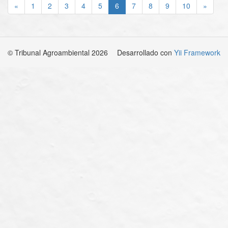
«
1
2
3
4
5
6
7
8
9
10
»
© Tribunal Agroambiental 2026
Desarrollado con
Yii Framework