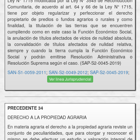
Ley N° 1715 modificada por la Ley N° 3545 de Reconducción
Comunitaria, de acuerdo al art. 64 y 66 de la Ley N° 1715,
tiene por objeto regularizar y perfeccionar el derecho
propietario de predios o fundos agrarios o rurales y como
finalidad, la titulación de las tierras que se encuentren
cumpliendo como en este caso la Función Económico Social,
la anulación de títulos afectados de vicios de nulidad absoluta,
la convalidación de títulos afectados de nulidad relativa,
siempre y cuando la tierra cumpla la Función Económico
Social y podrán emitirse Resolución Administrativa o
Resolución Suprema según el caso. (SAP-S2-0045-2019)
SAN-S1-0059-2011
;
SAN-S2-0049-2012
;
SAP-S2-0045-2019
;
Ver linea Jurisprudencial
PRECEDENTE 34
DERECHO A LA PROPIEDAD AGRARIA
En materia agraria el derecho a la propiedad agraria reviste un
conjunto de peculiaridades, que para otorgar y reconocer el
mismo se debe efectuar un estudio y valoración integral de