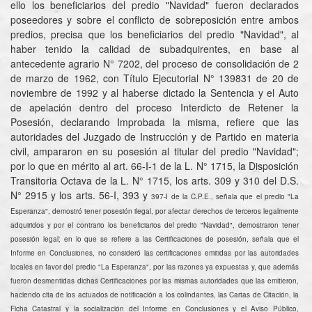
ello los beneficiarios del predio "Navidad" fueron declarados
poseedores y sobre el conflicto de sobreposición entre ambos
predios, precisa que los beneficiarios del predio "Navidad", al
haber tenido la calidad de subadquirentes, en base al
antecedente agrario N° 7202, del proceso de consolidación de 2
de marzo de 1962, con Título Ejecutorial N° 139831 de 20 de
noviembre de 1992 y al haberse dictado la Sentencia y el Auto
de apelación dentro del proceso Interdicto de Retener la
Posesión, declarando Improbada la misma, refiere que las
autoridades del Juzgado de Instrucción y de Partido en materia
civil, ampararon en su posesión al titular del predio "Navidad";
por lo que en mérito al art. 66-I-1 de la L. N° 1715, la Disposición
Transitoria Octava de la L. N° 1715, los arts. 309 y 310 del D.S.
N° 2915 y los arts. 56-I, 393 y
397-I de la C.P.E., señala que el predio "La
Esperanza", demostró tener posesión ilegal, por afectar derechos de terceros legalmente
adquiridos y por el contrario los beneficiarios del predio "Navidad", demostraron tener
posesión legal; en lo que se refiere a las Certificaciones de posesión, señala que el
Informe en Conclusiones, no consideró las certificaciones emitidas por las autoridades
locales en favor del predio "La Esperanza", por las razones ya expuestas y, que además
fueron desmentidas dichas Certificaciones por las mismas autoridades que las emitieron,
haciendo cita de los actuados de notificación a los colindantes, las Cartas de Citación, la
Ficha Catastral y la socialización del Informe en Conclusiones y el Aviso Público,