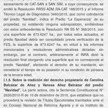
saneamiento de CAT-SAN a SAN SIM, a cuya consecuencia, se
emitió la Resolución RRSS ADM RA-CAT 188/2015 y el Informe
Técnico Legal de Diagnóstico 3460/2015, que como colindancia
del predio “Navidad”, indica el Predio “La Esperanza” de su
propiedad, no existiendo ninguna sobreposición, emitiéndose
con estos antecedentes la Resolución RA SS N° 368/2015, con
una superficie de 873.6247 ha.; por todos estos actuados, el
predio Navidad debía ser consolidado previa verificación de la
FES, la superficie de 873.6247 ha. en virtud a los informes
mencionados y resoluciones administrativas dictadas; sin
embargo, por el contrario, arbitrariamente el INRA dictó la
resolución final otorgando una superficie que no corresponde al
predio “Navidad”, afectando el derecho de su mandante, sin
considerar el tiempo de su posesión ni su condición de persona
de la tercera edad.
I.1.5. Sobre la tradición del derecho propietario de Carolina
Balcázar de Añez y Vanesa Añez Balcázar del predio
"Navidad".
La parte actora, cita la Sentencia Constitucional N°
2626/2010-R de 10 de diciembre de 2010, que establece que no
procederá la revisión de Títulos Ejecutoriales tramitados ante el
ex Consejo Nacional de Reforma Agraria y el ex Instituto de