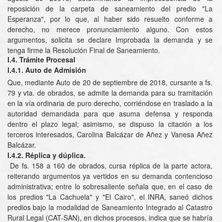
reposición de la carpeta de saneamiento del predio "La
Esperanza", por lo que, al haber sido resuelto conforme a
derecho, no merece pronunciamiento alguno. Con estos
argumentos, solicita se declare Improbada la demanda y se
tenga firme la Resolución Final de Saneamiento.
I.4. Trámite Procesal
I.4.1.
Auto de Admisión
Que, mediante Auto de 20 de septiembre de 2018, cursante a fs.
79 y vta. de obrados, se admite la demanda para su tramitación
en la vía ordinaria de puro derecho, corriéndose en traslado a la
autoridad demandada para que asuma defensa y responda
dentro el plazo legal; asimismo, se dispuso la citación a los
terceros interesados, Carolina Balcázar de Añez y Vanesa Añez
Balcázar.
I.4.2.
Réplica y dúplica.
De fs. 158 a 160 de obrados, cursa réplica de la parte actora,
reiterando argumentos ya vertidos en su demanda contencioso
administrativa; entre lo sobresaliente señala que, en el caso de
los predios "La Cachuela" y "El Cairo", el INRA, saneó dichos
predios bajo la modalidad de Saneamiento Integrado al Catastro
Rural Legal (CAT-SAN), en dichos procesos, indica que se habría