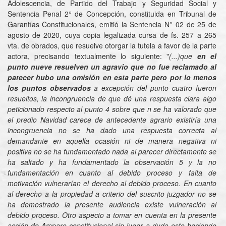
Adolescencia, de Partido del Trabajo y Seguridad Social y
Sentencia Penal 2° de Concepción, constituida en Tribunal de
Garantías Constitucionales, emitió la Sentencia N° 02 de 25 de
agosto de 2020, cuya copia legalizada cursa de fs. 257 a 265
vta. de obrados, que resuelve otorgar la tutela a favor de la parte
actora, precisando textualmente lo siguiente: "
(...)que
en el
punto nueve resuelven un agravio que no fue reclamado al
parecer hubo una omisión en esta parte pero por lo menos
los puntos observados
a excepción del punto cuatro fueron
resueltos, la incongruencia de que dé una respuesta clara algo
peticionado respecto al punto 4 sobre que n se ha valorado que
el predio Navidad carece de antecedente agrario existiría una
incongruencia no se ha dado una respuesta correcta al
demandante en aquella ocasión ni de manera negativa ni
positiva no se ha fundamentado nada al parecer directamente se
ha saltado y ha fundamentado la observación 5 y la no
fundamentación en cuanto al debido proceso y falta de
motivación vulnerarían el derecho al debido proceso. En cuanto
al derecho a la propiedad a criterio del suscrito juzgador no se
ha demostrado la presente audiencia existe vulneración al
debido proceso. Otro aspecto a tomar en cuenta en la presente
acción de Amparo constitucional sin lugar a duda esto haciendo