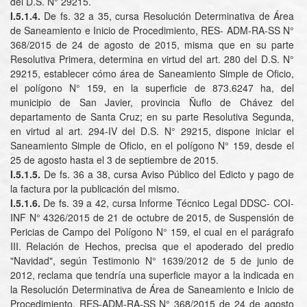
del D.S. N° 29215.
I.5.1.4.
De fs. 32 a 35, cursa Resolución Determinativa de Área
de Saneamiento e Inicio de Procedimiento, RES- ADM-RA-SS N°
368/2015 de 24 de agosto de 2015, misma que en su parte
Resolutiva Primera, determina en virtud del art. 280 del D.S. N°
29215, establecer cómo área de Saneamiento Simple de Oficio,
el polígono N° 159, en la superficie de 873.6247 ha, del
municipio de San Javier, provincia Ñuflo de Chávez del
departamento de Santa Cruz; en su parte Resolutiva Segunda,
en virtud al art. 294-IV del D.S. N° 29215, dispone iniciar el
Saneamiento Simple de Oficio, en el polígono N° 159, desde el
25 de agosto hasta el 3 de septiembre de 2015.
I.5.1.5.
De fs. 36 a 38, cursa Aviso Público del Edicto y pago de
la factura por la publicación del mismo.
I.5.1.6.
De fs. 39 a 42, cursa Informe Técnico Legal DDSC- COI-
INF N° 4326/2015 de 21 de octubre de 2015, de Suspensión de
Pericias de Campo del Polígono N° 159, el cual en el parágrafo
III. Relación de Hechos, precisa que el apoderado del predio
"Navidad", según Testimonio N° 1639/2012 de 5 de junio de
2012, reclama que tendría una superficie mayor a la indicada en
la Resolución Determinativa de Área de Saneamiento e Inicio de
Procedimiento, RES-ADM-RA-SS N° 368/2015 de 24 de agosto