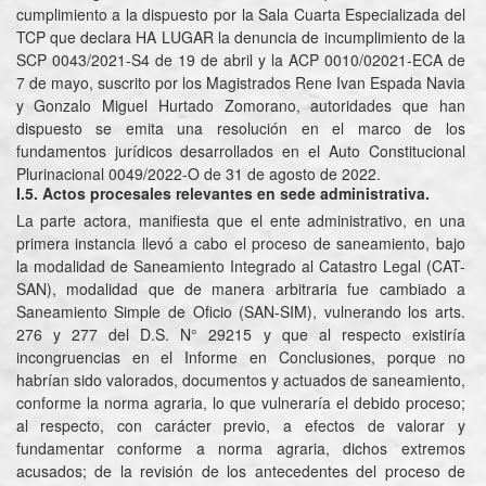
cumplimiento a la dispuesto por la Sala Cuarta Especializada del
TCP que declara HA LUGAR la denuncia de incumplimiento de la
SCP 0043/2021-S4 de 19 de abril y la ACP 0010/02021-ECA de
7 de mayo, suscrito por los Magistrados Rene Ivan Espada Navia
y Gonzalo Miguel Hurtado Zomorano, autoridades que han
dispuesto se emita una resolución en el marco de los
fundamentos jurídicos desarrollados en el Auto Constitucional
Plurinacional 0049/2022-O de 31 de agosto de 2022.
I.5. Actos procesales relevantes en sede administrativa.
La parte actora, manifiesta que el ente administrativo, en una
primera instancia llevó a cabo el proceso de saneamiento, bajo
la modalidad de Saneamiento Integrado al Catastro Legal (CAT-
SAN), modalidad que de manera arbitraria fue cambiado a
Saneamiento Simple de Oficio (SAN-SIM), vulnerando los arts.
276 y 277 del D.S. N° 29215 y que al respecto existiría
incongruencias en el Informe en Conclusiones, porque no
habrían sido valorados, documentos y actuados de saneamiento,
conforme la norma agraria, lo que vulneraría el debido proceso;
al respecto, con carácter previo, a efectos de valorar y
fundamentar conforme a norma agraria, dichos extremos
acusados; de la revisión de los antecedentes del proceso de