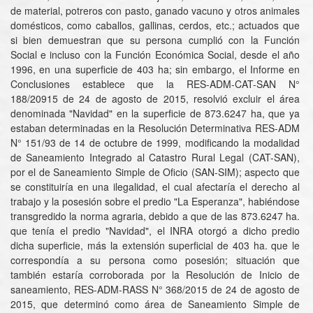
de material, potreros con pasto, ganado vacuno y otros animales
domésticos, como caballos, gallinas, cerdos, etc.; actuados que
si bien demuestran que su persona cumplió con la Función
Social e incluso con la Función Económica Social, desde el año
1996, en una superficie de 403 ha; sin embargo, el Informe en
Conclusiones establece que la RES-ADM-CAT-SAN N°
188/20915 de 24 de agosto de 2015, resolvió excluir el área
denominada "Navidad" en la superficie de 873.6247 ha, que ya
estaban determinadas en la Resolución Determinativa RES-ADM
N° 151/93 de 14 de octubre de 1999, modificando la modalidad
de Saneamiento Integrado al Catastro Rural Legal (CAT-SAN),
por el de Saneamiento Simple de Oficio (SAN-SIM); aspecto que
se constituiría en una ilegalidad, el cual afectaría el derecho al
trabajo y la posesión sobre el predio "La Esperanza", habiéndose
transgredido la norma agraria, debido a que de las 873.6247 ha.
que tenía el predio "Navidad", el INRA otorgó a dicho predio
dicha superficie, más la extensión superficial de 403 ha. que le
correspondía a su persona como posesión; situación que
también estaría corroborada por la Resolución de Inicio de
saneamiento, RES-ADM-RASS N° 368/2015 de 24 de agosto de
2015, que determinó como área de Saneamiento Simple de