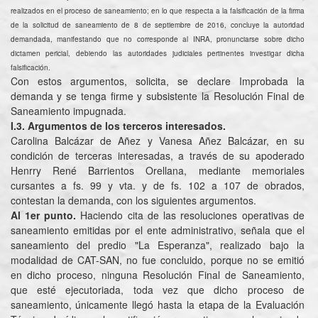
realizados en el proceso de saneamiento; en lo que respecta a la falsificación de la firma
de la solicitud de saneamiento de 8 de septiembre de 2016, concluye la autoridad
demandada, manifestando que no corresponde al INRA, pronunciarse sobre dicho
dictamen pericial, debiendo las autoridades judiciales pertinentes investigar dicha
falsificación.
Con estos argumentos, solicita, se declare Improbada la
demanda y se tenga firme y subsistente la Resolución Final de
Saneamiento impugnada.
I.3. Argumentos de los terceros interesados.
Carolina Balcázar de Añez y Vanesa Añez Balcázar, en su
condición de terceras interesadas, a través de su apoderado
Henrry René Barrientos Orellana, mediante memoriales
cursantes a fs. 99 y vta. y de fs. 102 a 107 de obrados,
contestan la demanda, con los siguientes argumentos.
Al 1er punto.
Haciendo cita de las resoluciones operativas de
saneamiento emitidas por el ente administrativo, señala que el
saneamiento del predio "La Esperanza", realizado bajo la
modalidad de CAT-SAN, no fue concluido, porque no se emitió
en dicho proceso, ninguna Resolución Final de Saneamiento,
que esté ejecutoriada, toda vez que dicho proceso de
saneamiento, únicamente llegó hasta la etapa de la Evaluación