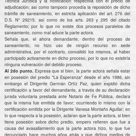
Técnica Jurídica y la notificación respectiva con el precio de
adjudicación; así como tampoco procedía la reposición de dicho
trámite de saneamiento, en estricta aplicación del art. 276 del
D.S. N° 29215, así como de los arts. 263 y 295 del citado
Reglamento; por lo que no existe dos procesos paralelos de
saneamiento, como mal aduce la parte actora.
Señala que, el ahora demandante, dentro del proceso de
saneamiento, no hizo uso de ningún recurso en sede
administrativa, por el contrario, convalidó los mismos, al haber
participado activamente en dicho proceso, por lo que no existiría
ninguna vulneración del debido proceso.
Al 2do
punto.
Expresa que si bien, la parte actora señala estar
en posesión del predio "La Esperanza" desde el año 1986, sin
embargo el Dirigente Germán Ortíz Paz, quien expidió dicha
certificación a favor del demandante, a través de su declaración
jurada voluntaria prestada ante Notario de Fe Pública, declara
que la misma fue emitida de favor; ocurriendo lo mismo con la
certificación emitida por la Dirigente Vanesa Montaño Aguilar; en
lo que respecta a la posesión, aclaran que la parte actora, si bien
tiene posesión sobre dicho predio, empero refieren que fue a
causa del avasallamiento que la parte actora hizo, lo que fue
denunciado hace muchos años atrás y que dichos medios de