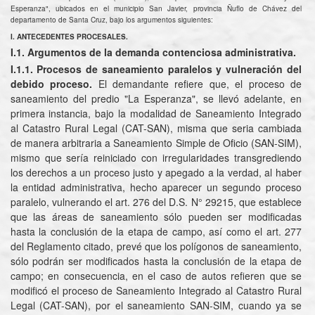
Esperanza", ubicados en el municipio San Javier, provincia Ñuflo de Chávez del
departamento de Santa Cruz, bajo los argumentos siguientes:
I. ANTECEDENTES PROCESALES.
I.1. Argumentos de la demanda contenciosa administrativa.
I.1.1. Procesos de saneamiento paralelos y vulneración del
debido proceso.
El demandante refiere que, el proceso de
saneamiento del predio "La Esperanza", se llevó adelante, en
primera instancia, bajo la modalidad de Saneamiento Integrado
al Catastro Rural Legal (CAT-SAN), misma que seria cambiada
de manera arbitraria a Saneamiento Simple de Oficio (SAN-SIM),
mismo que sería reiniciado con irregularidades transgrediendo
los derechos a un proceso justo y apegado a la verdad, al haber
la entidad administrativa, hecho aparecer un segundo proceso
paralelo, vulnerando el art. 276 del D.S. N° 29215, que establece
que las áreas de saneamiento sólo pueden ser modificadas
hasta la conclusión de la etapa de campo, así como el art. 277
del Reglamento citado, prevé que los polígonos de saneamiento,
sólo podrán ser modificados hasta la conclusión de la etapa de
campo; en consecuencia, en el caso de autos refieren que se
modificó el proceso de Saneamiento Integrado al Catastro Rural
Legal (CAT-SAN), por el saneamiento SAN-SIM, cuando ya se