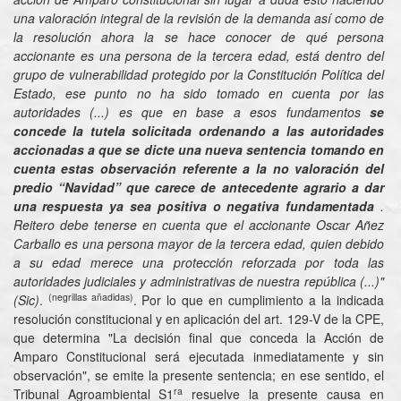
una valoración integral de la revisión de la demanda así como de
la resolución ahora la se hace conocer de qué persona
accionante es una persona de la tercera edad, está dentro del
grupo de vulnerabilidad protegido por la Constitución Política del
Estado, ese punto no ha sido tomado en cuenta por las
autoridades (...) es que en base a esos fundamentos
se
concede la tutela solicitada ordenando a las autoridades
accionadas a que se dicte una nueva sentencia tomando en
cuenta estas observación referente a la no valoración del
predio “Navidad” que carece de antecedente agrario a dar
una respuesta ya sea positiva o negativa fundamentada
.
Reitero debe tenerse en cuenta que el accionante Oscar Añez
Carballo es una persona mayor de la tercera edad, quien debido
a su edad merece una protección reforzada por toda las
autoridades judiciales y administrativas de nuestra república (...)"
(negrillas añadidas)
(Sic)
.
. Por lo que en cumplimiento a la indicada
resolución constitucional y en aplicación del art. 129-V de la CPE,
que determina "La decisión final que conceda la Acción de
Amparo Constitucional será ejecutada inmediatamente y sin
observación", se emite la presente sentencia; en ese sentido, el
ra
Tribunal Agroambiental S1
resuelve la presente causa en