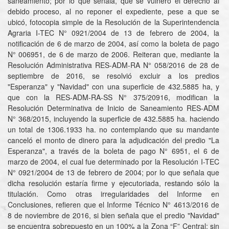
saneamiento; por lo que señala, que se vulneró el derecho al
debido proceso, al no reponer el expediente, pese a que se
ubicó, fotocopia simple de la Resolución de la Superintendencia
Agraria I-TEC N° 0921/2004 de 13 de febrero de 2004, la
notificación de 6 de marzo de 2004, así como la boleta de pago
N° 006951, de 6 de marzo de 2006. Reiteran que, mediante la
Resolución Administrativa RES-ADM-RA N° 058/2016 de 28 de
septiembre de 2016, se resolvió excluir a los predios
"Esperanza" y "Navidad" con una superficie de 432.5885 ha, y
que con la RES-ADM-RA-SS N° 375/20916, modifican la
Resolución Determinativa de Inicio de Saneamiento RES-ADM
N° 368/2015, incluyendo la superficie de 432.5885 ha. haciendo
un total de 1306.1933 ha. no contemplando que su mandante
canceló el monto de dinero para la adjudicación del predio "La
Esperanza", a través de la boleta de pago N° 6951, el 6 de
marzo de 2004, el cual fue determinado por la Resolución I-TEC
N° 0921/2004 de 13 de febrero de 2004; por lo que señala que
dicha resolución estaría firme y ejecutoriada, restando sólo la
titulación. Como otras irregularidades del Informe en
Conclusiones, refieren que el Informe Técnico N° 4613/2016 de
8 de noviembre de 2016, si bien señala que el predio "Navidad"
se encuentra sobrepuesto en un 100% a la Zona “F” Central; sin