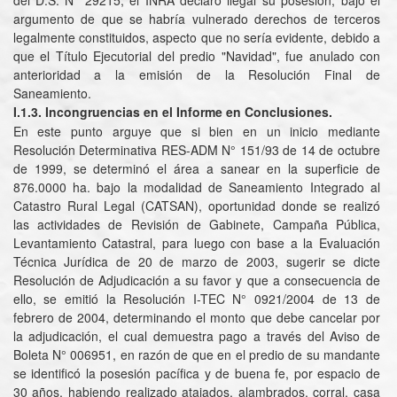
del D.S. N° 29215, el INRA declaró ilegal su posesión, bajo el
argumento de que se habría vulnerado derechos de terceros
legalmente constituidos, aspecto que no sería evidente, debido a
que el Título Ejecutorial del predio "Navidad", fue anulado con
anterioridad a la emisión de la Resolución Final de
Saneamiento.
I.1.3. Incongruencias en el Informe en Conclusiones.
En este punto arguye que si bien en un inicio mediante
Resolución Determinativa RES-ADM N° 151/93 de 14 de octubre
de 1999, se determinó el área a sanear en la superficie de
876.0000 ha. bajo la modalidad de Saneamiento Integrado al
Catastro Rural Legal (CATSAN), oportunidad donde se realizó
las actividades de Revisión de Gabinete, Campaña Pública,
Levantamiento Catastral, para luego con base a la Evaluación
Técnica Jurídica de 20 de marzo de 2003, sugerir se dicte
Resolución de Adjudicación a su favor y que a consecuencia de
ello, se emitió la Resolución I-TEC N° 0921/2004 de 13 de
febrero de 2004, determinando el monto que debe cancelar por
la adjudicación, el cual demuestra pago a través del Aviso de
Boleta N° 006951, en razón de que en el predio de su mandante
se identificó la posesión pacífica y de buena fe, por espacio de
30 años, habiendo realizado atajados, alambrados, corral, casa