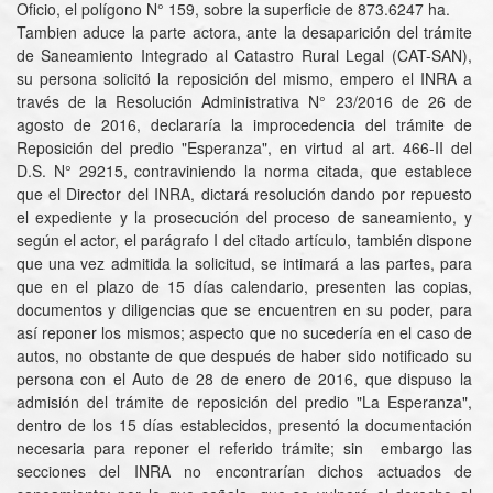
Oficio, el polígono N° 159, sobre la superficie de 873.6247 ha.
Tambien aduce la parte actora, ante la desaparición del trámite
de Saneamiento Integrado al Catastro Rural Legal (CAT-SAN),
su persona solicitó la reposición del mismo, empero el INRA a
través de la Resolución Administrativa N° 23/2016 de 26 de
agosto de 2016, declararía la improcedencia del trámite de
Reposición del predio "Esperanza", en virtud al art. 466-II del
D.S. N° 29215, contraviniendo la norma citada, que establece
que el Director del INRA, dictará resolución dando por repuesto
el expediente y la prosecución del proceso de saneamiento, y
según el actor, el parágrafo I del citado artículo, también dispone
que una vez admitida la solicitud, se intimará a las partes, para
que en el plazo de 15 días calendario, presenten las copias,
documentos y diligencias que se encuentren en su poder, para
así reponer los mismos; aspecto que no sucedería en el caso de
autos, no obstante de que después de haber sido notificado su
persona con el Auto de 28 de enero de 2016, que dispuso la
admisión del trámite de reposición del predio "La Esperanza",
dentro de los 15 días establecidos, presentó la documentación
necesaria para reponer el referido trámite; sin embargo las
secciones del INRA no encontrarían dichos actuados de