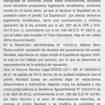
impugnada se pretende utilizar estos antecedentes anulados
como derechos propietarios legalmente constituidos, conforme
consta en el punto sexto, ya que al declarar la ilegalidad de su
posesión sobre el predio "La Esperanza", por afectar derechos
legalmente constituidos, sería una contravención y errónea
aplicación de la ley prevista por el art. 397 de la CPE y 310,
341.II num. 2, concordante con el art. 346 del D.S. N° 29215, ya
que al haber sido anulado el Título Ejecutorial, deja de ser válida
dicha documentación.
En la Resolución Administrativa N° 130/2015, Alberto Añez
Rivero solicitó reposición de obrados del saneamiento del predio
Navidad, adjuntando en copia simple el Expediente Agrario 7202,
el cual no fue hallado por extravío, por lo que se determinó la
improcedencia de la solicitud de reposición.
Que, el Informe Técnico Legal DDESC-CO I- INF N° 3459/2015
de 21 de agosto de 2015, dentro de su análisis estableció que el
predio Navidad queda sin sustento legal de resoluciones
determinativa e instructoria, dejando nulos los actuados y cita
como jurisprudencia la Sentencia Agroambiental N° 002/2012 de
3 de abril de 2012, contraviniendo el art. 189 del D.S. N° 24784,
por tales razones y la serie de observaciones descritas, se
excluye el predio Navidad y se modifica la modalidad de