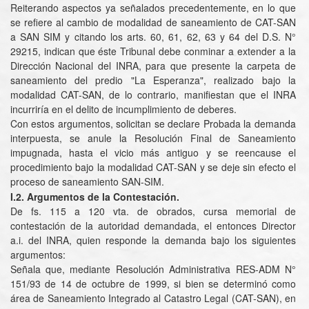
Reiterando aspectos ya señalados precedentemente, en lo que
se refiere al cambio de modalidad de saneamiento de CAT-SAN
a SAN SIM y citando los arts. 60, 61, 62, 63 y 64 del D.S. N°
29215, indican que éste Tribunal debe conminar a extender a la
Dirección Nacional del INRA, para que presente la carpeta de
saneamiento del predio "La Esperanza", realizado bajo la
modalidad CAT-SAN, de lo contrario, manifiestan que el INRA
incurriría en el delito de incumplimiento de deberes.
Con estos argumentos, solicitan se declare Probada la demanda
interpuesta, se anule la Resolución Final de Saneamiento
impugnada, hasta el vicio más antiguo y se reencause el
procedimiento bajo la modalidad CAT-SAN y se deje sin efecto el
proceso de saneamiento SAN-SIM.
I.2. Argumentos de la Contestación.
De fs. 115 a 120 vta. de obrados, cursa memorial de
contestación de la autoridad demandada, el entonces Director
a.i. del INRA, quien responde la demanda bajo los siguientes
argumentos:
Señala que, mediante Resolución Administrativa RES-ADM N°
151/93 de 14 de octubre de 1999, si bien se determinó como
área de Saneamiento Integrado al Catastro Legal (CAT-SAN), en