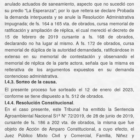
anulado actuados de saneamiento, aspecto que no sucedió con
su predio "La Esperanza"; por lo que reitera se declare Probada
la demanda interpuesta y se anule la Resolución Administrativa
impugnada; de fs. 164 a 165 vta. de obrados, cursa memorial de
ratificación y ampliación de réplica, el cual mereció el decreto de
15 de febrero de 2019 cursante a fs. 168 de obrados,
declarando no ha lugar al mismo. A fs. 172 de obrados, cursa
memorial de dúplica de la autoridad demandada, ratificándose in
extenso en su memorial de contestación y observando el
memorial de réplica de la parte actora, señala que la misma es
reiterativa de los argumentos expuestos en su demanda
contencioso administrativa.
I.4.3.
Sorteo de la causa.
El presente proceso fue sorteado el 12 de enero del 2023,
conforme se tiene dispuesto a fs. 512 de obrados.
I.4.4.
Resolución Constitucional
.
En el caso presente, este Tribunal ha emitido la Sentencia
Agroambiental Nacional S1ª N° 72/2019, de 28 de junio de 2019,
cursante de fs. 186 a 202 vta. de obrados, la misma que fue
objeto de Acción de Amparo Constitucional, a cuyo efecto, el
Juez Público Mixto Civil y Comercial, Familia, Niñez y