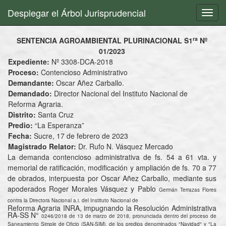
Desplegar el Árbol Jurisprudencial
Toggl
navig
ra
SENTENCIA AGROAMBIENTAL PLURINACIONAL S1
Nº
01/2023
Expediente:
Nº 3308-DCA-2018
Proceso:
Contencioso Administrativo
Demandante:
Oscar Añez Carballo.
Demandado:
Director Nacional del Instituto Nacional de
Reforma Agraria.
Distrito:
Santa Cruz
Predio:
“La Esperanza”
Fecha:
Sucre, 17 de febrero de 2023
Magistrado Relator:
Dr. Rufo N. Vásquez Mercado
La demanda contencioso administrativa de fs. 54 a 61 vta. y
memorial de ratificación, modificación y ampliación de fs. 70 a 77
de obrados, interpuesta por Oscar Añez Carballo, mediante sus
apoderados Roger Morales Vásquez y Pablo
Germán Terrazas Flores
contra la Directora Nacional a.i. del Instituto Nacional de
Reforma Agraria INRA, impugnando la Resolución Administrativa
RA-SS N°
0246/2018 de 13 de marzo de 2018, pronunciada dentro del proceso de
Saneamiento Simple de Oficio (SAN-SIM), de los predios denominados "Navidad" y "La