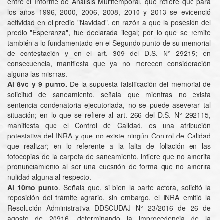
entre el Informe de Análisis Multitemporal, que refiere que para
los años 1996, 2000, 2006, 2008, 2010 y 2013 se evidenció
actividad en el predio "Navidad", en razón a que la posesión del
predio "Esperanza", fue declarada ilegal; por lo que se remite
también a lo fundamentado en el Segundo punto de su memorial
de contestación y en el art. 309 del D.S. N° 29215; en
consecuencia, manifiesta que ya no merecen consideración
alguna las mismas.
Al 8vo y 9 punto.
De la supuesta falsificación del memorial de
solicitud de saneamiento, señala que mientras no exista
sentencia condenatoria ejecutoriada, no se puede aseverar tal
situación; en lo que se refiere al art. 266 del D.S. N° 292115,
manifiesta que el Control de Calidad, es una atribución
potestativa del INRA y que no existe ningún Control de Calidad
que realizar; en lo referente a la falta de foliación en las
fotocopias de la carpeta de saneamiento, infiere que no amerita
pronunciamiento al ser una cuestión de forma que no amerita
nulidad alguna al respecto.
Al 10mo punto
. Señala que, si bien la parte actora, solicitó la
reposición del trámite agrario, sin embargo, el INRA emitió la
Resolución Administrativa DDSCUDAJ N° 23/2016 de 26 de
agosto de 20916, determinando la improcedencia de la