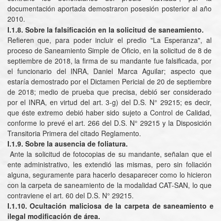
documentación aportada demostraron posesión posterior al año
2010.
I.1.8. Sobre la falsificación en la solicitud de saneamiento.
Refieren que, para poder incluir el predio "La Esperanza", al
proceso de Saneamiento Simple de Oficio, en la solicitud de 8 de
septiembre de 2018, la firma de su mandante fue falsificada, por
el funcionario del INRA, Daniel Marca Aguilar; aspecto que
estaría demostrado por el Dictamen Pericial de 20 de septiembre
de 2018; medio de prueba que precisa, debió ser considerado
por el INRA, en virtud del art. 3-g) del D.S. N° 29215; es decir,
que éste extremo debió haber sido sujeto a Control de Calidad,
conforme lo prevé el art. 266 del D.S. N° 29215 y la Disposición
Transitoria Primera del citado Reglamento.
I.1.9. Sobre la ausencia de foliatura.
Ante la solicitud de fotocopias de su mandante, señalan que el
ente administrativo, les extendió las mismas, pero sin foliación
alguna, seguramente para hacerlo desaparecer como lo hicieron
con la carpeta de saneamiento de la modalidad CAT-SAN, lo que
contraviene el art. 60 del D.S. N° 29215.
I.1.10. Ocultación maliciosa de la carpeta de saneamiento e
ilegal modificación de área.