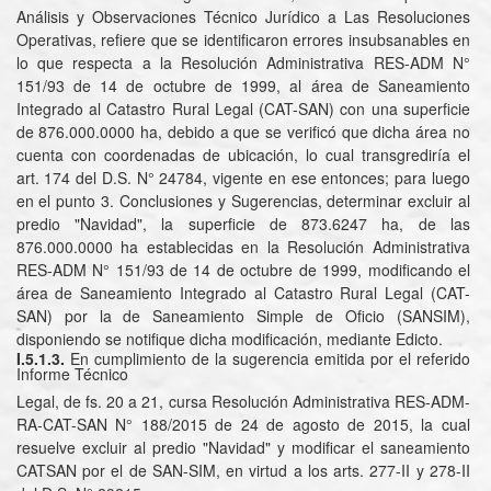
Análisis y Observaciones Técnico Jurídico a Las Resoluciones
Operativas, refiere que se identificaron errores insubsanables en
lo que respecta a la Resolución Administrativa RES-ADM N°
151/93 de 14 de octubre de 1999, al área de Saneamiento
Integrado al Catastro Rural Legal (CAT-SAN) con una superficie
de 876.000.0000 ha, debido a que se verificó que dicha área no
cuenta con coordenadas de ubicación, lo cual transgrediría el
art. 174 del D.S. N° 24784, vigente en ese entonces; para luego
en el punto 3. Conclusiones y Sugerencias, determinar excluir al
predio "Navidad", la superficie de 873.6247 ha, de las
876.000.0000 ha establecidas en la Resolución Administrativa
RES-ADM N° 151/93 de 14 de octubre de 1999, modificando el
área de Saneamiento Integrado al Catastro Rural Legal (CAT-
SAN) por la de Saneamiento Simple de Oficio (SANSIM),
disponiendo se notifique dicha modificación, mediante Edicto.
I.5.1.3.
En cumplimiento de la sugerencia emitida por el referido
Informe Técnico
Legal, de fs. 20 a 21, cursa Resolución Administrativa RES-ADM-
RA-CAT-SAN N° 188/2015 de 24 de agosto de 2015, la cual
resuelve excluir al predio "Navidad" y modificar el saneamiento
CATSAN por el de SAN-SIM, en virtud a los arts. 277-II y 278-II