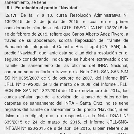
saneamiento, se tiene:
I.5.1.
En relación al predio "Navidad".
I.5.1.1.
De fs. 7 a 10, cursa Resolución Administrativa N°
130/2015 de 2 de junio de 2015, el cual en el primer
considerando, citando la nota CITE: DSSC/UDAJ N° 108/2015 de
18 de febrero de 2015, refiere que Carlos Alberto Añez Rivero, a
través de su apoderado, solicita Reposición del trámite de
Saneamiento Integrado al Catastro Rural Legal (CAT-SAN) del
predio "Navidad"; que, ante esta solicitud dicha resolución en el
segundo considerando, indica que se hubiere extraviado dicho
trámite de saneamiento de las oficinas del INRA Nacional,
conforme se acreditaría a través de la Nota CAT-.SAN-SAN-SIM
SC N° 0355/2007 de 9 de octubre de 2007, del Informe INF-
JRLL N° 279/2008 de 3 de marzo de 2008, del Informe JRLL-
SCN-INF-SAN N° 1827/2014 de 10 de noviembre de 2014, los
cuales señalan que de la revisión de la base de datos de las
carpetas de saneamiento del INRA - Santa Cruz, no se tiene
registros del trámite de saneamiento del predio "Navidad", ni en
físico ni en digital; que, en respuesta a la Nota DGAJ N°
639/2015 de 24 de marzo de 2015, el Informe JRLL-SNC-
INFSAN N° 623/2015 de 9 de abril de 2015, si bien refiere que