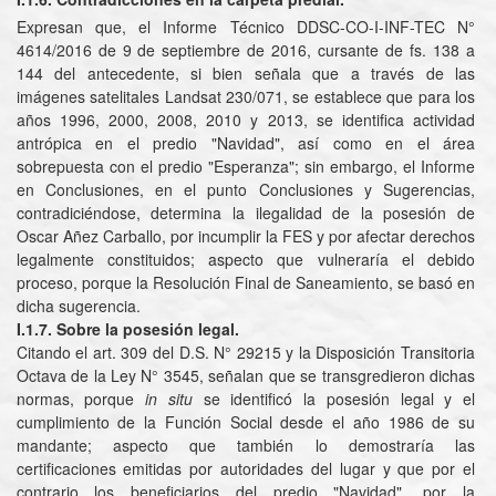
Expresan que, el Informe Técnico DDSC-CO-I-INF-TEC N°
4614/2016 de 9 de septiembre de 2016, cursante de fs. 138 a
144 del antecedente, si bien señala que a través de las
imágenes satelitales Landsat 230/071, se establece que para los
años 1996, 2000, 2008, 2010 y 2013, se identifica actividad
antrópica en el predio "Navidad", así como en el área
sobrepuesta con el predio "Esperanza"; sin embargo, el Informe
en Conclusiones, en el punto Conclusiones y Sugerencias,
contradiciéndose, determina la ilegalidad de la posesión de
Oscar Añez Carballo, por incumplir la FES y por afectar derechos
legalmente constituidos; aspecto que vulneraría el debido
proceso, porque la Resolución Final de Saneamiento, se basó en
dicha sugerencia.
I.1.7. Sobre la posesión legal.
Citando el art. 309 del D.S. N° 29215 y la Disposición Transitoria
Octava de la Ley N° 3545, señalan que se transgredieron dichas
normas, porque
in situ
se identificó la posesión legal y el
cumplimiento de la Función Social desde el año 1986 de su
mandante; aspecto que también lo demostraría las
certificaciones emitidas por autoridades del lugar y que por el
contrario los beneficiarios del predio "Navidad", por la