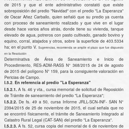
de 2015 y que el ente administrativo constató que existe
sobreposición del predio "Navidad" con el predio "La Esperanza"
de Oscar Añez Carballo, quien señaló que su predio ya cuenta
con proceso de saneamiento realizado y que vive en el lugar
desde hace varios años atrás, donde tiene su vivienda, tanque
elevado de agua, potreros con pasto cultivado, ganado bovino y
equino, corral, atajados y otros, sobre la superficie de 403.5334
ha; en el punto V.
Sugerencias, recomienda se amplíe el plazo que fue dispuesto
en la Resolución
Determinativa de Área de Saneamiento e Inicio de
Procedimiento, RES-ADM-RASS N° 368/2015 de 24 de agosto
de 2015 del polígono N° 159, para la consiguiente valoración en
Pericias de Campo.
I.5.2
.
En referencia al predio "La Esperanza"
I.5.2.1.
A fs. 46 y vta., cursa memorial de solicitud de Reposición
de Trámite de saneamiento del predio "La Esperanza";
I.5.2.2.
De fs. 49 a 50, cursa Informe JRLL-SCN-INF- SAN N°
2394/2015 de 25 de noviembre de 2015, el cual señala que no
se encontró físicamente, el trámite de Saneamiento Integrado al
Catastro Rural Legal (CAT-SAN) del predio "La Esperanza".
I.5.2.3.
A fs. 52, cursa copia del memorial de 6 de noviembre de