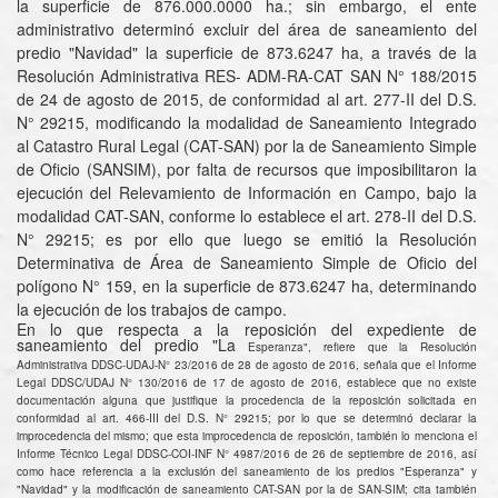
la superficie de 876.000.0000 ha.; sin embargo, el ente
administrativo determinó excluir del área de saneamiento del
predio "Navidad" la superficie de 873.6247 ha, a través de la
Resolución Administrativa RES- ADM-RA-CAT SAN N° 188/2015
de 24 de agosto de 2015, de conformidad al art. 277-II del D.S.
N° 29215, modificando la modalidad de Saneamiento Integrado
al Catastro Rural Legal (CAT-SAN) por la de Saneamiento Simple
de Oficio (SANSIM), por falta de recursos que imposibilitaron la
ejecución del Relevamiento de Información en Campo, bajo la
modalidad CAT-SAN, conforme lo establece el art. 278-II del D.S.
N° 29215; es por ello que luego se emitió la Resolución
Determinativa de Área de Saneamiento Simple de Oficio del
polígono N° 159, en la superficie de 873.6247 ha, determinando
la ejecución de los trabajos de campo.
En lo que respecta a la reposición del expediente de
saneamiento del predio "La
Esperanza", refiere que la Resolución
Administrativa DDSC-UDAJ-N° 23/2016 de
28 de agosto de 2016, señala que el Informe
Legal DDSC/UDAJ N° 130/2016 de 17 de agosto de 2016, establece que no existe
documentación alguna que justifique la procedencia de la reposición solicitada en
conformidad al art. 466-III del D.S. N° 29215; por lo que se determinó declarar la
improcedencia del mismo; que esta improcedencia de reposición, también lo menciona el
Informe Técnico Legal DDSC-COI-INF N° 4987/2016 de 26 de septiembre de 2016, así
como hace referencia a la exclusión del saneamiento de los predios "Esperanza" y
"Navidad" y la modificación de saneamiento CAT-SAN por la de SAN-SIM; cita también