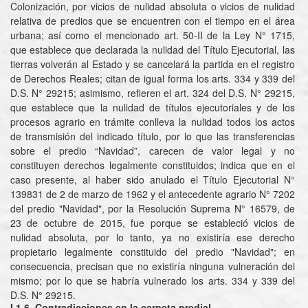
Colonización, por vicios de nulidad absoluta o vicios de nulidad
relativa de predios que se encuentren con el tiempo en el área
urbana; así como el mencionado art. 50-II de la Ley N° 1715,
que establece que declarada la nulidad del Título Ejecutorial, las
tierras volverán al Estado y se cancelará la partida en el registro
de Derechos Reales; citan de igual forma los arts. 334 y 339 del
D.S. N° 29215; asimismo, refieren el art. 324 del D.S. N° 29215,
que establece que la nulidad de títulos ejecutoriales y de los
procesos agrario en trámite conlleva la nulidad todos los actos
de transmisión del indicado título, por lo que las transferencias
sobre el predio “Navidad”, carecen de valor legal y no
constituyen derechos legalmente constituidos; indica que en el
caso presente, al haber sido anulado el Título Ejecutorial N°
139831 de 2 de marzo de 1962 y el antecedente agrario N° 7202
del predio "Navidad", por la Resolución Suprema N° 16579, de
23 de octubre de 2015, fue porque se estableció vicios de
nulidad absoluta, por lo tanto, ya no existiría ese derecho
propietario legalmente constituido del predio "Navidad"; en
consecuencia, precisan que no existiría ninguna vulneración del
mismo; por lo que se habría vulnerado los arts. 334 y 339 del
D.S. N° 29215.
I.1.6. Contradicciones en la carpeta predial.