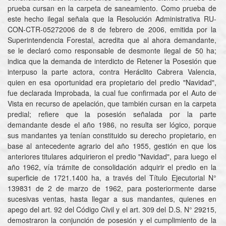
prueba cursan en la carpeta de saneamiento. Como prueba de
este hecho ilegal señala que la Resolución Administrativa RU-
CON-CTR-05272006 de 8 de febrero de 2006, emitida por la
Superintendencia Forestal, acredita que al ahora demandante,
se le declaró como responsable de desmonte ilegal de 50 ha;
indica que la demanda de interdicto de Retener la Posesión que
interpuso la parte actora, contra Heráclito Cabrera Valencia,
quien en esa oportunidad era propietario del predio "Navidad",
fue declarada Improbada, la cual fue confirmada por el Auto de
Vista en recurso de apelación, que también cursan en la carpeta
predial; refiere que la posesión señalada por la parte
demandante desde el año 1986, no resulta ser lógico, porque
sus mandantes ya tenían constituido su derecho propietario, en
base al antecedente agrario del año 1955, gestión en que los
anteriores titulares adquirieron el predio "Navidad", para luego el
año 1962, vía trámite de consolidación adquirir el predio en la
superficie de 1721.1400 ha, a través del Título Ejecutorial N°
139831 de 2 de marzo de 1962, para posteriormente darse
sucesivas ventas, hasta llegar a sus mandantes, quienes en
apego del art. 92 del Código Civil y el art. 309 del D.S. N° 29215,
demostraron la conjunción de posesión y el cumplimiento de la