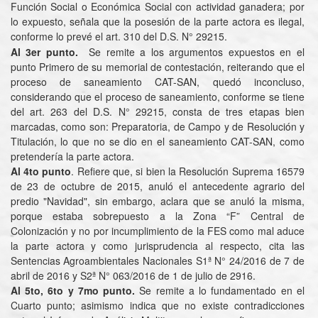
Función Social o Económica Social con actividad ganadera; por
lo expuesto, señala que la posesión de la parte actora es ilegal,
conforme lo prevé el art. 310 del D.S. N° 29215.
Al 3er punto.
Se remite a los argumentos expuestos en el
punto Primero de su memorial de contestación, reiterando que el
proceso de saneamiento CAT-SAN, quedó inconcluso,
considerando que el proceso de saneamiento, conforme se tiene
del art. 263 del D.S. N° 29215, consta de tres etapas bien
marcadas, como son: Preparatoria, de Campo y de Resolución y
Titulación, lo que no se dio en el saneamiento CAT-SAN, como
pretendería la parte actora.
Al 4to punto
. Refiere que, si bien la Resolución Suprema 16579
de 23 de octubre de 2015, anuló el antecedente agrario del
predio "Navidad", sin embargo, aclara que se anuló la misma,
porque estaba sobrepuesto a la Zona “F” Central de
Colonización y no por incumplimiento de la FES como mal aduce
la parte actora y como jurisprudencia al respecto, cita las
Sentencias Agroambientales Nacionales S1ª N° 24/2016 de 7 de
abril de 2016 y S2ª N° 063/2016 de 1 de julio de 2916.
Al 5to, 6to y 7mo punto.
Se remite a lo fundamentado en el
Cuarto punto; asimismo indica que no existe contradicciones