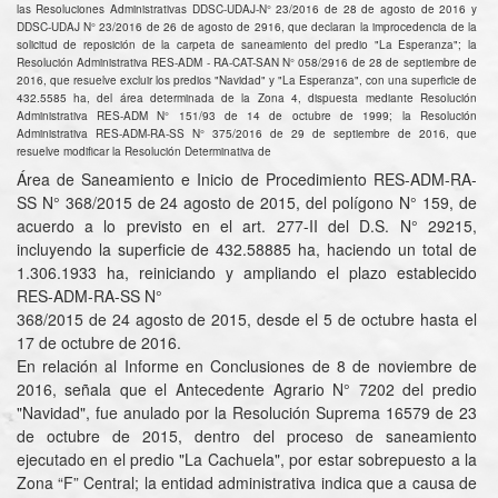
las Resoluciones Administrativas DDSC-UDAJ-N° 23/2016 de 28 de agosto de 2016 y
DDSC-UDAJ N° 23/2016 de 26 de agosto de 2916, que declaran la improcedencia de la
solicitud de reposición de la carpeta de saneamiento del predio "La Esperanza"; la
Resolución Administrativa RES-ADM - RA-CAT-SAN N° 058/2916 de 28 de septiembre de
2016, que resuelve excluir los predios "Navidad" y "La Esperanza", con una superficie de
432.5585 ha, del área determinada de la Zona 4, dispuesta mediante Resolución
Administrativa RES-ADM N° 151/93 de 14 de octubre de 1999; la Resolución
Administrativa RES-ADM-RA-SS N° 375/2016 de 29 de septiembre de 2016, que
resuelve modificar la Resolución Determinativa de
Área de Saneamiento e Inicio de Procedimiento RES-ADM-RA-
SS N° 368/2015 de 24 agosto de 2015, del polígono N° 159, de
acuerdo a lo previsto en el art. 277-II del D.S. N° 29215,
incluyendo la superficie de 432.58885 ha, haciendo un total de
1.306.1933 ha, reiniciando y ampliando el plazo establecido
RES-ADM-RA-SS N°
368/2015 de 24 agosto de 2015, desde el 5 de octubre hasta el
17 de octubre de 2016.
En relación al Informe en Conclusiones de 8 de noviembre de
2016, señala que el Antecedente Agrario N° 7202 del predio
"Navidad", fue anulado por la Resolución Suprema 16579 de 23
de octubre de 2015, dentro del proceso de saneamiento
ejecutado en el predio "La Cachuela", por estar sobrepuesto a la
Zona “F” Central; la entidad administrativa indica que a causa de