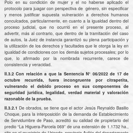
Polo en su condición de mujer y el no haberse aplicado el
protocolo para juagar con perspectiva de género, sin especificar
y menos justificar supuesta vulneración a derechos humanos
conculcados, particularmente, en cuanto a la igualdad dentro del
proceso judicial, que no ocurrió en el presente proceso, al
advertir, más al contrario, que dentro de la tramitación del caso
de autos, la Juez de instancia garantizó su plena participación y
la utilización de los derechos y facultades que le otorga la ley en
igualdad de condiciones con los demás sujetos procesales; por lo
que, lo afirmado por la nombrada recurrente, carece de
consistencia y veracidad.
II.3.2 Con relación a que la Sentencia N° 06/2022 de 17 de
octubre recurrida, fuera incongruente por citrapetita,
vulnerando el debido proceso en sus componentes de
seguridad jurídica, legalidad, verdad material y valoración
razonable de la prueba.
II.3.2.1
De obrados, se tiene que el actor Jesús Reynaldo Basilio
Choque, para la interposición de la demanda de Establecimiento
de Servidumbre de Paso, acreditó su calidad de propietario del
predio “La Higuera-Parcela 069” de una extensión de 1.1732 ha.,
sito en el municipio de Uriondo, provincia Avilés del departamento