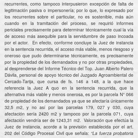
recurrentes, como tampoco interpusieron excepción de falta de
legitimación pasiva o impersonería; por lo que, lo expresado por
los recurrentes sobre el particular, no es sostenible, más aún
cuando en la tramitación del proceso, se requirió informes
periciales precisamente para determinar técnicamente cual la vía
de acceso más asequible para la servidumbre de paso incoada
por el actor. En efecto, conforme concluye la Juez de instancia
en la sentencia recurrida, el acceso más viable, menos riesgoso y
oneroso que pudo determinarse técnicamente, es precisamente
por la propiedad de los demandados y no por otras propiedades,
al desprenderse del Informe Técnico del Top. Juan Alberto Palero
Dávila, personal de apoyo técnico del Juzgado Agroambiental de
Cercado-Tarija, que cursa de fs. 146 a 148, a la que hace
referencia la Juez A quo en la sentencia recurrida, que la
alternativa más viable y menos onerosa, es por la parcela N° 066
de propiedad de los demandados ya que se afectaría únicamente
32,5 m2, y no así por las parcelas 179, 027 y 030, cuya
afectación sería 2420 m2 y tampoco por la parcela 071, cuya
afectación vendría ser de 1243,31 m2. Valoración que efectúa la
Juez de instancia, acorde a la previsión establecida por el art.
202 del Código Procesal Civil que señala:
“La fuerza probatoria