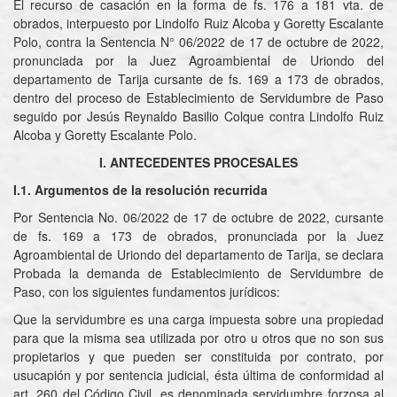
El recurso de casación en la forma de fs. 176 a 181 vta. de
obrados, interpuesto por Lindolfo Ruiz Alcoba y Goretty Escalante
Polo, contra la Sentencia N° 06/2022 de 17 de octubre de 2022,
pronunciada por la Juez Agroambiental de Uriondo del
departamento de Tarija cursante de fs. 169 a 173 de obrados,
dentro del proceso de Establecimiento de Servidumbre de Paso
seguido por Jesús Reynaldo Basilio Colque contra Lindolfo Ruiz
Alcoba y Goretty Escalante Polo.
I. ANTECEDENTES PROCESALES
I.1. Argumentos de la resolución recurrida
Por Sentencia No. 06/2022 de 17 de octubre de 2022, cursante
de fs. 169 a 173 de obrados, pronunciada por la Juez
Agroambiental de Uriondo del departamento de Tarija, se declara
Probada la demanda de Establecimiento de Servidumbre de
Paso, con los siguientes fundamentos jurídicos:
Que la servidumbre es una carga impuesta sobre una propiedad
para que la misma sea utilizada por otro u otros que no son sus
propietarios y que pueden ser constituida por contrato, por
usucapión y por sentencia judicial, ésta última de conformidad al
art. 260 del Código Civil, es denominada servidumbre forzosa al