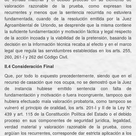
valoración razonable de la prueba, como expresan los
recurrentes y menos que la sentencia recurrida no estuviera
fundamentada, cuando de la resolución emitida por la Juez
Agroambiental de Uriondo, se desprende que la misma contiene
la suficiente fundamentación y motivación fáctica y legal respecto
de la acción incoada y la viabilidad de la pretensión, basando la
decisión en la información técnica recaba al efecto y en el marco
legal que regula las servidumbres establecidas en los arts. 255,
260, 261-I y 262 del Código Civil.
II.4 Consideración Final
Que, por todo lo expuesto precedentemente, siendo que en el
recurso de casación que nos ocupa, no se demostró que la Juez
de instancia hubiese emitido sentencia con falta de
fundamentación y motivación o fuera incongruente, tampoco que
hubiera efectuado mala valoración probatoria, como tampoco se
vulneró el principio de oralidad, los arts. 201-I y II de la Ley N°
439 y art. 115 de la Constitución Política del Estado o el debido
proceso en sus componentes de seguridad jurídica, legalidad,
verdad material y valoración razonable de la prueba, como
argüían los recurrentes, corresponde dar estricta aplicación a los