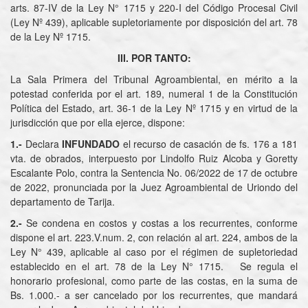
arts. 87-IV de la Ley N° 1715 y 220-I del Código Procesal Civil
(Ley Nº 439), aplicable supletoriamente por disposición del art. 78
de la Ley Nº 1715.
III. POR TANTO:
La Sala Primera del Tribunal Agroambiental, en mérito a la
potestad conferida por el art. 189, numeral 1 de la Constitución
Política del Estado, art. 36-1 de la Ley Nº 1715 y en virtud de la
jurisdicción que por ella ejerce, dispone:
1.-
Declara
INFUNDADO
el recurso de casación de fs. 176 a 181
vta. de obrados, interpuesto por Lindolfo Ruiz Alcoba y Goretty
Escalante Polo, contra la Sentencia No. 06/2022 de 17 de octubre
de 2022, pronunciada por la Juez Agroambiental de Uriondo del
departamento de Tarija.
2.-
Se condena en costos y costas a los recurrentes, conforme
dispone el art. 223.V.num. 2, con relación al art. 224, ambos de la
Ley N° 439, aplicable al caso por el régimen de supletoriedad
establecido en el art. 78 de la Ley N° 1715. Se regula el
honorario profesional, como parte de las costas, en la suma de
Bs. 1.000.- a ser cancelado por los recurrentes, que mandará