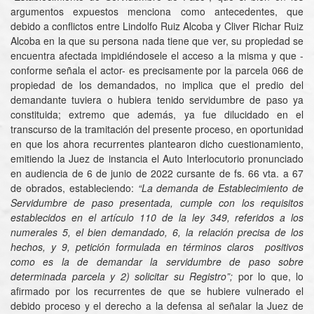
argumentos expuestos menciona como antecedentes, que
debido a conflictos entre Lindolfo Ruiz Alcoba y Cliver Richar Ruiz
Alcoba en la que su persona nada tiene que ver, su propiedad se
encuentra afectada impidiéndosele el acceso a la misma y que -
conforme señala el actor- es precisamente por la parcela 066 de
propiedad de los demandados, no implica que el predio del
demandante tuviera o hubiera tenido servidumbre de paso ya
constituida; extremo que además, ya fue dilucidado en el
transcurso de la tramitación del presente proceso, en oportunidad
en que los ahora recurrentes plantearon dicho cuestionamiento,
emitiendo la Juez de instancia el Auto Interlocutorio pronunciado
en audiencia de 6 de junio de 2022 cursante de fs. 66 vta. a 67
de obrados, estableciendo:
“La demanda de Establecimiento de
Servidumbre de paso presentada, cumple con los requisitos
establecidos en el artículo 110 de la ley 349, referidos a los
numerales 5, el bien demandado, 6, la relación precisa de los
hechos, y 9, petición formulada en términos claros positivos
como es la de demandar la servidumbre de paso sobre
determinada parcela y 2) solicitar su Registro”;
por lo que, lo
afirmado por los recurrentes de que se hubiere vulnerado el
debido proceso y el derecho a la defensa al señalar la Juez de