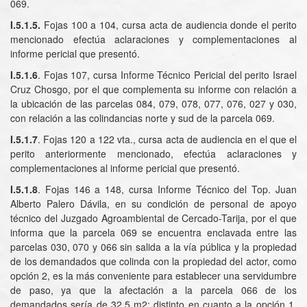
069.
I.5.1.5.
Fojas 100 a 104, cursa acta de audiencia donde el perito
mencionado efectúa aclaraciones y complementaciones al
informe pericial que presentó.
I.5.1.6
. Fojas 107, cursa Informe Técnico Pericial del perito Israel
Cruz Chosgo, por el que complementa su informe con relación a
la ubicación de las parcelas 084, 079, 078, 077, 076, 027 y 030,
con relación a las colindancias norte y sud de la parcela 069.
I.5.1.7
. Fojas 120 a 122 vta., cursa acta de audiencia en el que el
perito anteriormente mencionado, efectúa aclaraciones y
complementaciones al informe pericial que presentó.
I.5.1.8
. Fojas 146 a 148, cursa Informe Técnico del Top. Juan
Alberto Palero Dávila, en su condición de personal de apoyo
técnico del Juzgado Agroambiental de Cercado-Tarija, por el que
informa que la parcela 069 se encuentra enclavada entre las
parcelas 030, 070 y 066 sin salida a la vía pública y la propiedad
de los demandados que colinda con la propiedad del actor, como
opción 2, es la más conveniente para establecer una servidumbre
de paso, ya que la afectación a la parcela 066 de los
demandados sería de 32,5 m2; distinto en cuanto a la opción 1,