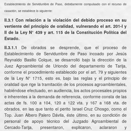
Establecimiento de Servidumbre de Paso, debidamente compulsado con el recurso de
casación, se establece lo siguiente:
II.3.1 Con relación a la violación del debido proceso en su
vertiente del principio de oralidad, vulnerando el art. 201-I y
II de la Ley N° 439 y art. 115 de la Constitución Política del
Estado.
II.3.1.1
De obrados se desprende, que el proceso de
Establecimiento de Servidumbre de Paso incoado por Jesús
Reynaldo Basilio Colque, se desarrolló bajo la dirección de la
Juez Agroambiental de Uriondo del departamento de Tarija,
conforme el procedimiento establecido por el art. 79 y siguientes
de la Ley N° 1715, esto es, bajo las reglas y el principio de
oralidad que rige la tramitación de los procesos agroambientales,
habiéndose efectuado, en audiencia, los actos procesales propios
e inherentes a la demanda de referencia, conforme consta de las
actas de fs. 100 a 104, 120 a 122 vta. y 167 a 168 vta. de
obrados, en las que tanto el perito Israel Cruz Chosgo, como el
Top. Juan Albero Palero Dávila, éste último, en su condición de
personal de apoyo técnico del Juzgado Agroambiental de
Cercado-Tarija, presentaron, explicaron, aclararon y