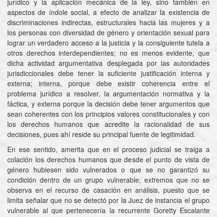
jurídico y la aplicación mecánica de la ley, sino también en
aspectos de índole social, a efecto de analizar la existencia de
discriminaciones indirectas, estructurales hacia las mujeres y a
los personas con diversidad de género y orientación sexual para
lograr un verdadero acceso a la justicia y la consiguiente tutela a
otros derechos interdependientes; no es menos evidente, que
dicha actividad argumentativa desplegada por las autoridades
jurisdiccionales debe tener la suficiente justificación interna y
externa; interna, porque debe existir coherencia entre el
problema jurídico a resolver, la argumentación normativa y la
fáctica, y externa porque la decisión debe tener argumentos que
sean coherentes con los principios valores constitucionales y con
los derechos humanos que acredite la racionalidad de sus
decisiones, pues ahí reside su principal fuente de legitimidad.
En ese sentido, amerita que en el proceso judicial se traiga a
colación los derechos humanos que desde el punto de vista de
género hubiesen sido vulnerados o que se no garantizó su
condición dentro de un grupo vulnerable; extremos que no se
observa en el recurso de casación en análisis, puesto que se
limita señalar que no se detectó por la Juez de instancia el grupo
vulnerable al que pertenecería la recurrente Goretty Escalante