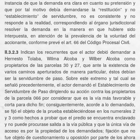
instancia de que la demanda era clara en cuanto su pretensión y
que por tal motivo debía demandarse la “restitución” y no
“establecimiento” de servidumbre, no es consistente y no
responde a la realidad, correspondiendo al órgano jurisdiccional
resolver la demanda en la manera en que hubiere sido
interpuesta, en atención de la prevalencia de la voluntad del
accionante, conforme prevé el art. 66 del Código Procesal Civil.
II.3.2.3
Indican los recurrentes que el actor debió demandar a
Hernesto Tolaba, Wilma Alcoba y Wilber Alcoba como
propietarios de las parcelas 30 y 27, que ante la existencia de
varios caminos aperturados de manera particular, éstos debían
ser la servidumbre de paso. Sobre este extremo y tal cual se
señaló precedentemente, el actor demandó el Establecimiento de
Servidumbre de Paso dirigiendo su acción contra los propietarios
de la parcela 066 por considerar que es la vía más favorable y
corta para dicho fin; consiguientemente, acorde a lo demandado,
se fijó el objeto de la prueba estableciéndose en los numerales 2
y 3 como hechos a probar que el predio se encuentra enclavado
y no puede procurase salida a la vía pública y que la única vía de
acceso es por la propiedad de los demandados; fijación que no
fue objeto de cuestionamiento u oposición por parte de los ahora