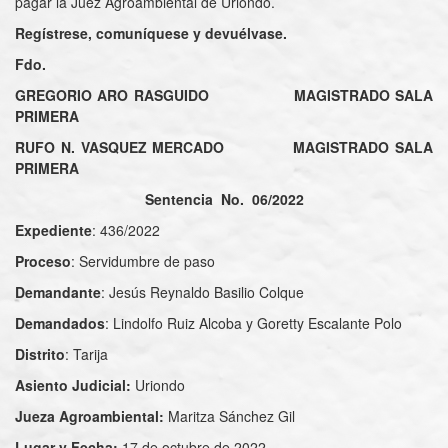
pagar la Juez Agroambiental de Uriondo.
Regístrese, comuníquese y devuélvase.
Fdo.
GREGORIO ARO RASGUIDO MAGISTRADO SALA
PRIMERA
RUFO N. VASQUEZ MERCADO MAGISTRADO SALA
PRIMERA
Sentencia No. 06/2022
Expediente
: 436/2022
Proceso
: Servidumbre de paso
Demandante
: Jesús Reynaldo Basilio Colque
Demandados
: Lindolfo Ruiz Alcoba y Goretty Escalante Polo
Distrito
: Tarija
Asiento Judicial:
Uriondo
Jueza Agroambiental:
Maritza Sánchez Gil
Lugar y Fecha:
17 de octubre de 2022