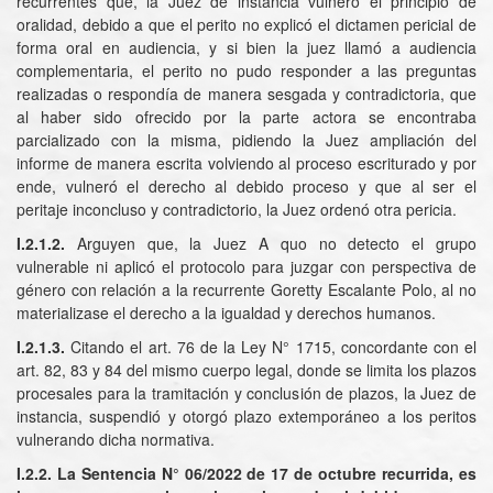
recurrentes que, la Juez de instancia vulneró el principio de
oralidad, debido a que el perito no explicó el dictamen pericial de
forma oral en audiencia, y si bien la juez llamó a audiencia
complementaria, el perito no pudo responder a las preguntas
realizadas o respondía de manera sesgada y contradictoria, que
al haber sido ofrecido por la parte actora se encontraba
parcializado con la misma, pidiendo la Juez ampliación del
informe de manera escrita volviendo al proceso escriturado y por
ende, vulneró el derecho al debido proceso y que al ser el
peritaje inconcluso y contradictorio, la Juez ordenó otra pericia.
I.2.1.2.
Arguyen que, la Juez A quo no detecto el grupo
vulnerable ni aplicó el protocolo para juzgar con perspectiva de
género con relación a la recurrente Goretty Escalante Polo, al no
materializase el derecho a la igualdad y derechos humanos.
I.2.1.3.
Citando el art. 76 de la Ley N° 1715, concordante con el
art. 82, 83 y 84 del mismo cuerpo legal, donde se limita los plazos
procesales para la tramitación y conclusión de plazos, la Juez de
instancia, suspendió y otorgó plazo extemporáneo a los peritos
vulnerando dicha normativa.
I.2.2. La Sentencia N° 06/2022 de 17 de octubre recurrida, es