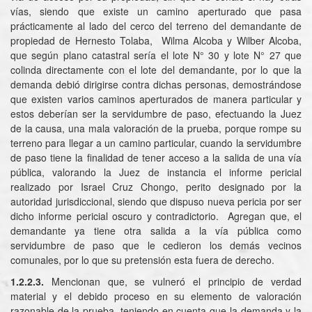
vías, siendo que existe un camino aperturado que pasa
prácticamente al lado del cerco del terreno del demandante de
propiedad de Hernesto Tolaba, Wilma Alcoba y Wilber Alcoba,
que según plano catastral sería el lote N° 30 y lote N° 27 que
colinda directamente con el lote del demandante, por lo que la
demanda debió dirigirse contra dichas personas, demostrándose
que existen varios caminos aperturados de manera particular y
estos deberían ser la servidumbre de paso, efectuando la Juez
de la causa, una mala valoración de la prueba, porque rompe su
terreno para llegar a un camino particular, cuando la servidumbre
de paso tiene la finalidad de tener acceso a la salida de una vía
pública, valorando la Juez de instancia el informe pericial
realizado por Israel Cruz Chongo, perito designado por la
autoridad jurisdiccional, siendo que dispuso nueva pericia por ser
dicho informe pericial oscuro y contradictorio. Agregan que, el
demandante ya tiene otra salida a la vía pública como
servidumbre de paso que le cedieron los demás vecinos
comunales, por lo que su pretensión esta fuera de derecho.
1.2.2.3.
Mencionan que, se vulneró el principio de verdad
material y el debido proceso en su elemento de valoración
razonable de la prueba, teniendo en cuenta que la demanda y la