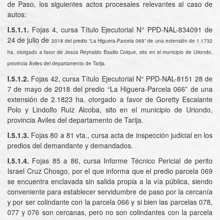
de Paso, los siguientes actos procesales relevantes al caso de
autos:
I.5.1.1.
Fojas 4, cursa Título Ejecutorial N° PPD-NAL-834091 de
24 de julio de
2018 del predio “La Higuera-Parcela 069” de una extensión de 1.1732
ha. otorgado a favor de Jesús Reynaldo Basilio Colque, sito en el municipio de Uriondo,
provincia Aviles del departamento de Tarija.
I.5.1.2.
Fojas 42, cursa Título Ejecutorial N° PPD-NAL-8151 28 de
7 de mayo de 2018 del predio “La Higuera-Parcela 066” de una
extensión de 2.1823 ha. otorgado a favor de Goretty Escalante
Polo y Lindolfo Ruiz Alcoba, sito en el municipio de Uriondo,
provincia Aviles del departamento de Tarija.
I.5.1.3.
Fojas 80 a 81 vta., cursa acta de inspección judicial en los
predios del demandante y demandados.
I.5.1.4.
Fojas 85 a 86, cursa Informe Técnico Pericial de perito
Israel Cruz Chosgo, por el que informa que el predio parcela 069
se encuentra enclavada sin salida propia a la vía pública, siendo
conveniente para establecer servidumbre de paso por la cercanía
y por ser colindante con la parcela 066 y si bien las parcelas 078,
077 y 076 son cercanas, pero no son colindantes con la parcela