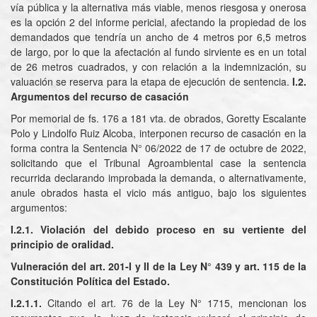
vía pública y la alternativa más viable, menos riesgosa y onerosa
es la opción 2 del informe pericial, afectando la propiedad de los
demandados que tendría un ancho de 4 metros por 6,5 metros
de largo, por lo que la afectación al fundo sirviente es en un total
de 26 metros cuadrados, y con relación a la indemnización, su
valuación se reserva para la etapa de ejecución de sentencia.
I.2.
Argumentos del recurso de casación
Por memorial de fs. 176 a 181 vta. de obrados, Goretty Escalante
Polo y Lindolfo Ruiz Alcoba, interponen recurso de casación en la
forma contra la Sentencia N° 06/2022 de 17 de octubre de 2022,
solicitando que el Tribunal Agroambiental case la sentencia
recurrida declarando improbada la demanda, o alternativamente,
anule obrados hasta el vicio más antiguo, bajo los siguientes
argumentos:
I.2.1. Violación del debido proceso en su vertiente del
principio de oralidad.
Vulneración del art. 201-I y II de la Ley N° 439 y art. 115 de la
Constitución Política del Estado.
I.2.1.1.
Citando el art. 76 de la Ley N° 1715, mencionan los