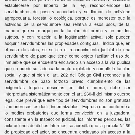
establecerse por imperio de la ley, reconociéndose las
servidumbres de paso y acueducto y se llaman de actividad
agropecuaria, forestal o ecológica, porque es menester que la
actividad de la servidumbre sea relativa a esos usos, de tal
manera que se otorga por la función del predio y no por los
sujetos, y con relación a la legitimación activa, solo pueden
adquirir servidumbres las propiedades contiguas. Indica que, en
el caso de autos, se solicita el reconocimiento judicial de una
servidumbre de paso que tiene como objeto facilitar el uso del
inmueble que se encuentra enclavado sin acceso a la vía pública
que no puede ser adecuadamente explotado y cumplir la función
social, y que si bien el art. 262 del Código Civil reconoce a la
servidumbre de paso forzoso previo cumplimiento de las
exigencias legales descritas en dicha norma, debe ser
interpretada sistemáticamente con el art. 260-II del mismo cuerpo
legal, que prevé que este tipo de servidumbres no son gratuitas
sino onerosas, es decir, indemnizables. Expresa que, conforme a
lo medios probatorios que forma convicción en la juzgadora,
consistente en la inspección judicial, los informes periciales, las
aclaraciones de dichos informes, se acredita que la parcela N° 69
de propiedad del actor, se encuentra enclavado sin acceso a la