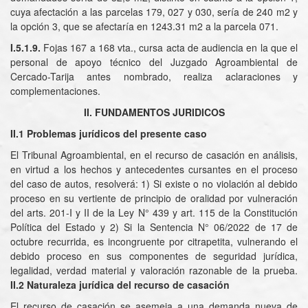
cuya afectación a las parcelas 179, 027 y 030, sería de 240 m2 y
la opción 3, que se afectaría en 1243.31 m2 a la parcela 071.
I.5.1.9.
Fojas 167 a 168 vta., cursa acta de audiencia en la que el
personal de apoyo técnico del Juzgado Agroambiental de
Cercado-Tarija antes nombrado, realiza aclaraciones y
complementaciones.
II. FUNDAMENTOS JURIDICOS
II.1 Problemas jurídicos del presente caso
El Tribunal Agroambiental, en el recurso de casación en análisis,
en virtud a los hechos y antecedentes cursantes en el proceso
del caso de autos, resolverá: 1) Si existe o no violación al debido
proceso en su vertiente de principio de oralidad por vulneración
del arts. 201-I y II de la Ley N° 439 y art. 115 de la Constitución
Política del Estado y 2) Si la Sentencia N° 06/2022 de 17 de
octubre recurrida, es incongruente por citrapetita, vulnerando el
debido proceso en sus componentes de seguridad jurídica,
legalidad, verdad material y valoración razonable de la prueba.
II.2 Naturaleza jurídica del recurso de casación
El recurso de casación se asemeja a una demanda nueva de