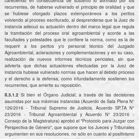
careciendo en consecuencia de sustento lo afirmado por los
recurrentes, de haberse vulnerado el principio de oralidad y que
se hubiese otorgado plazos extemporáneos a los peritos
volviendo al proceso escriturado, al desprenderse que la Juez de
instancia adecuó su actuación dentro del marco legal que regula
la tramitación del proceso oral agroambiental y acorde a las
facultades y potestades que le confiere la norma, como es la de
requerir a los peritos y/o personal técnico del Juzgado
Agroambiental, aclaraciones y complementaciones y en su caso,
realización de nuevos informes técnicos periciales, sin que
advierta que dichas actuaciones efectuadas por la Juez de
instancia hubiese vulnerado normas que hacen al debido proceso
y el derecho a la defensa, como infundadamente sostienen los
recurrentes, que amerite su reposición.
II.3.1.2
Si bien el Órgano Judicial, a través de las decisiones
asumidas por sus máximas instancias (Acuerdo de Sala Plena N°
126/2016 - Tribunal Supremo de Justicia, Acuerdo SP.TA N°
23/2016 - Tribunal Agroambiental y Acuerdo N° 23/2016 -
Consejo de la Magistratura) aprobó el "Protocolo para Juzgar con
Perspectiva de Género", que supone que los Jueces y Tribunales
argumenten en sus resoluciones, no sólo en cuanto al positivismo