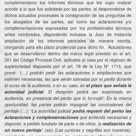
complementaron los informes técnicos que les cupo realizar
acorde a lo que fue solicitado por las partes, al desprenderse de
dichos actuados procesales la consignación de las preguntas de
los abogados de las partes, así como las aclaraciones y/o
complementaciones expresadas por los profesionales técnicos
antes nombrados, disponiendo inclusive la Juez de instancia
ampliación de los informes periciales de manera escrita,
otorgando para ello plazo prudencial para dicho fin. Actuaciones
que se desarrollaron dentro del marco legal previsto en el art.
201 del Código Procesal Civil, aplicable al caso por el régimen de
supletoriedad dispuesto por el art. 78 de la Ley N° 1715, que
prevé:
“(…) podrán pedir las aclaraciones o ampliaciones que
estimen necesarias, las que serán salvadas por el perito durante
el curso de la audiencia, o en su caso, en
el plazo que señala la
autoridad judicial
. El dictamen podrá ser examinado en
audiencia, en presencia del perito que lo formuló”. En la misma
oportunidad, las partes podrán impugnar las conclusiones del
peritaje (…); “La autoridad judicial
podrá requerir del perito las
aclaraciones y complementaciones
que entienda necesarias y
disponer, a pedido fundado de parte o de oficio, la
realización de
un nuevo peritaje
” (sic) (Las cursivas y negrillas son nuestras);