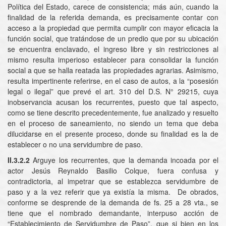
Política del Estado, carece de consistencia; más aún, cuando la
finalidad de la referida demanda, es precisamente contar con
acceso a la propiedad que permita cumplir con mayor eficacia la
función social, que tratándose de un predio que por su ubicación
se encuentra enclavado, el ingreso libre y sin restricciones al
mismo resulta imperioso establecer para consolidar la función
social a que se halla reatada las propiedades agrarias. Asimismo,
resulta impertinente referirse, en el caso de autos, a la “posesión
legal o ilegal” que prevé el art. 310 del D.S. N° 29215, cuya
inobservancia acusan los recurrentes, puesto que tal aspecto,
como se tiene descrito precedentemente, fue analizado y resuelto
en el proceso de saneamiento, no siendo un tema que deba
dilucidarse en el presente proceso, donde su finalidad es la de
establecer o no una servidumbre de paso.
II.3.2.2
Arguye los recurrentes, que la demanda incoada por el
actor Jesús Reynaldo Basilio Colque, fuera confusa y
contradictoria, al impetrar que se establezca servidumbre de
paso y a la vez referir que ya existía la misma. De obrados,
conforme se desprende de la demanda de fs. 25 a 28 vta., se
tiene que el nombrado demandante, interpuso acción de
“Establecimiento de Servidumbre de Paso”, que si bien en los