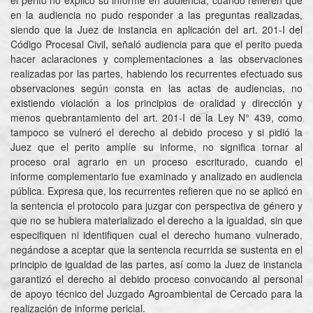
el perito no explicó su informe en audiencia, cuando refieren que
en la audiencia no pudo responder a las preguntas realizadas,
siendo que la Juez de instancia en aplicación del art. 201-I del
Código Procesal Civil, señaló audiencia para que el perito pueda
hacer aclaraciones y complementaciones a las observaciones
realizadas por las partes, habiendo los recurrentes efectuado sus
observaciones según consta en las actas de audiencias, no
existiendo violación a los principios de oralidad y dirección y
menos quebrantamiento del art. 201-I de la Ley N° 439, como
tampoco se vulneró el derecho al debido proceso y si pidió la
Juez que el perito amplíe su informe, no significa tornar al
proceso oral agrario en un proceso escriturado, cuando el
informe complementario fue examinado y analizado en audiencia
pública. Expresa que, los recurrentes refieren que no se aplicó en
la sentencia el protocolo para juzgar con perspectiva de género y
que no se hubiera materializado el derecho a la igualdad, sin que
especifiquen ni identifiquen cual el derecho humano vulnerado,
negándose a aceptar que la sentencia recurrida se sustenta en el
principio de igualdad de las partes, así como la Juez de instancia
garantizó el derecho al debido proceso convocando al personal
de apoyo técnico del Juzgado Agroambiental de Cercado para la
realización de informe pericial.