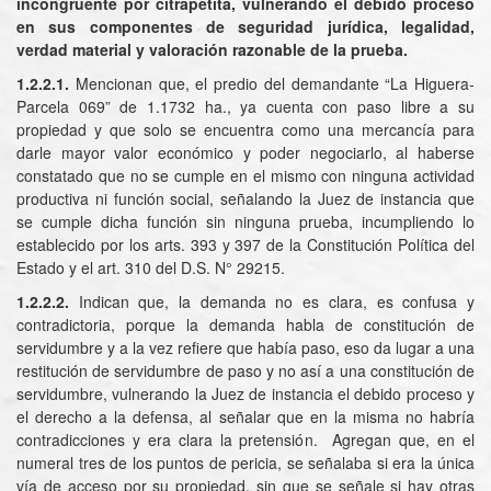
incongruente por citrapetita, vulnerando el debido proceso
en sus componentes de seguridad jurídica, legalidad,
verdad material y valoración razonable de la prueba.
1.2.2.1.
Mencionan que, el predio del demandante “La Higuera-
Parcela 069” de 1.1732 ha., ya cuenta con paso libre a su
propiedad y que solo se encuentra como una mercancía para
darle mayor valor económico y poder negociarlo, al haberse
constatado que no se cumple en el mismo con ninguna actividad
productiva ni función social, señalando la Juez de instancia que
se cumple dicha función sin ninguna prueba, incumpliendo lo
establecido por los arts. 393 y 397 de la Constitución Política del
Estado y el art. 310 del D.S. N° 29215.
1.2.2.2.
Indican que, la demanda no es clara, es confusa y
contradictoria, porque la demanda habla de constitución de
servidumbre y a la vez refiere que había paso, eso da lugar a una
restitución de servidumbre de paso y no así a una constitución de
servidumbre, vulnerando la Juez de instancia el debido proceso y
el derecho a la defensa, al señalar que en la misma no habría
contradicciones y era clara la pretensión. Agregan que, en el
numeral tres de los puntos de pericia, se señalaba si era la única
vía de acceso por su propiedad, sin que se señale si hay otras