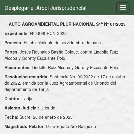
Desplegar el Árbol Jurisprudencial
Toggl
navig
a
AUTO AGROAMBIENTAL PLURINACIONAL S1
N° 01/2023
Expediente
: Nº 4896-RCN-2022
Proceso
: Establecimiento de servidumbre de paso
Partes
: Jesús Reynaldo Basilio Colque, contra Lindolfo Ruiz
Alcoba y Goretty Escalante Polo
Recurrentes
: Lindolfo Ruiz Alcoba y Goretty Escalante Polo
Resolución recurrida
: Sentencia No. 06/2022 de 17 de octubre
de 2022, emitida por la Juez Agroambiental de Uriondo del
departamento de Tarija
Distrito
: Tarija
Asiento Judicial:
Uriondo
Fecha
: Sucre, 26 de enero de 2023
Magistrado Relator
: Dr. Gregorio Aro Rasguido