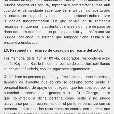
prueba ofrecida era oscura, imprecisa y contradictoria, más aún
cuando el demandante sabe que tiene un camino aperturado
colindante con su predio, y que la Juez de instancia debe realizar
la debida fundamentación, sin que señale en la sentencia
recurrida, en que norma sustenta que la servidumbre de paso se
debe dar para que pase a un predio particular y no así a una vía
pública, cediendo un terreno que tampoco tiene salida y se
encuentra enclavado.
I.3. Respuesta al recurso de casación por parte del actor.
Por memorial de fs. 184 a 189 vta. de obrados, responde el actor
Jesús Reynaldo Basilio Colque al recurso de casación, solicitando
se declare Infundado, con los siguientes argumentos:
Que si bien su persona propuso y ofreció como prueba la pericial,
también es evidente que solicito se designe como perito al
personal técnico de apoyo del Juzgado, que fue aceptado por la
autoridad jurisdiccional designando a Israel Cruz Chosgo, por lo
que no ofreció a dicha persona como perito y no puede
aseverarse por los recurrentes que el perito se parcializó con su
persona. Indica que, los recurrentes se contradicen al decir que