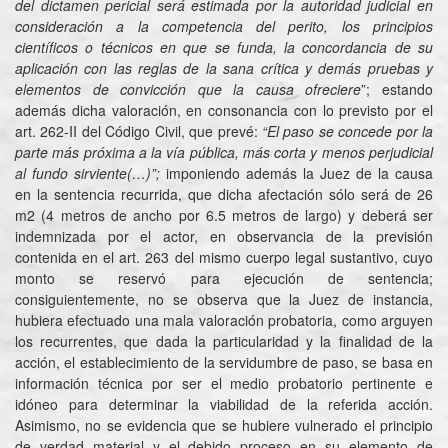
del dictamen pericial será estimada por la autoridad judicial en
consideración a la competencia del perito, los principios
científicos o técnicos en que se funda, la concordancia de su
aplicación con las reglas de la sana crítica y demás pruebas y
elementos de convicción que la causa ofreciere
”; estando
además dicha valoración, en consonancia con lo previsto por el
art. 262-II del Código Civil, que prevé:
“El paso se concede por la
parte más próxima a la vía pública, más corta y menos perjudicial
al fundo sirviente(…)”;
imponiendo además la Juez de la causa
en la sentencia recurrida, que dicha afectación sólo será de 26
m2 (4 metros de ancho por 6.5 metros de largo) y deberá ser
indemnizada por el actor, en observancia de la previsión
contenida en el art. 263 del mismo cuerpo legal sustantivo, cuyo
monto se reservó para ejecución de sentencia;
consiguientemente, no se observa que la Juez de instancia,
hubiera efectuado una mala valoración probatoria, como arguyen
los recurrentes, que dada la particularidad y la finalidad de la
acción, el establecimiento de la servidumbre de paso, se basa en
información técnica por ser el medio probatorio pertinente e
idóneo para determinar la viabilidad de la referida acción.
Asimismo, no se evidencia que se hubiere vulnerado el principio
de verdad material y el debido proceso en su elemento de