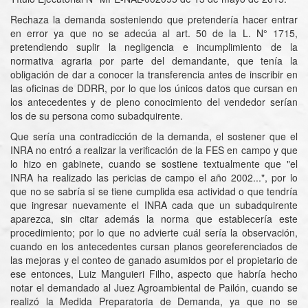
Rechaza la demanda sosteniendo que pretendería hacer entrar
en error ya que no se adecúa al art. 50 de la L. N° 1715,
pretendiendo suplir la negligencia e incumplimiento de la
normativa agraria por parte del demandante, que tenía la
obligación de dar a conocer la transferencia antes de inscribir en
las oficinas de DDRR, por lo que los únicos datos que cursan en
los antecedentes y de pleno conocimiento del vendedor serían
los de su persona como subadquirente.
Que sería una contradicción de la demanda, el sostener que el
INRA no entró a realizar la verificación de la FES en campo y que
lo hizo en gabinete, cuando se sostiene textualmente que "el
INRA ha realizado las pericias de campo el año 2002...", por lo
que no se sabría si se tiene cumplida esa actividad o que tendría
que ingresar nuevamente el INRA cada que un subadquirente
aparezca, sin citar además la norma que establecería este
procedimiento; por lo que no advierte cuál sería la observación,
cuando en los antecedentes cursan planos georeferenciados de
las mejoras y el conteo de ganado asumidos por el propietario de
ese entonces, Luiz Manguieri Filho, aspecto que habría hecho
notar el demandado al Juez Agroambiental de Pailón, cuando se
realizó la Medida Preparatoria de Demanda, ya que no se