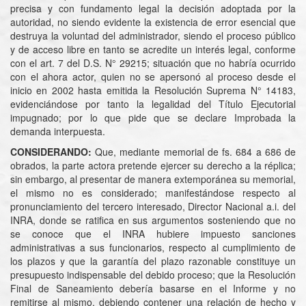
precisa y con fundamento legal la decisión adoptada por la
autoridad, no siendo evidente la existencia de error esencial que
destruya la voluntad del administrador, siendo el proceso público
y de acceso libre en tanto se acredite un interés legal, conforme
con el art. 7 del D.S. N° 29215; situación que no habría ocurrido
con el ahora actor, quien no se apersonó al proceso desde el
inicio en 2002 hasta emitida la Resolución Suprema N° 14183,
evidenciándose por tanto la legalidad del Título Ejecutorial
impugnado; por lo que pide que se declare Improbada la
demanda interpuesta.
CONSIDERANDO:
Que, mediante memorial de fs. 684 a 686 de
obrados, la parte actora pretende ejercer su derecho a la réplica;
sin embargo, al presentar de manera extemporánea su memorial,
el mismo no es considerado; manifestándose respecto al
pronunciamiento del tercero interesado, Director Nacional a.i. del
INRA, donde se ratifica en sus argumentos sosteniendo que no
se conoce que el INRA hubiere impuesto sanciones
administrativas a sus funcionarios, respecto al cumplimiento de
los plazos y que la garantía del plazo razonable constituye un
presupuesto indispensable del debido proceso; que la Resolución
Final de Saneamiento debería basarse en el Informe y no
remitirse al mismo, debiendo contener una relación de hecho y