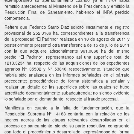
extemporáneo su apersonamiento cuando ya el INRA había
remitido antecedentes al Ministerio de la Presidencia y emitido la
Resolución Final de Saneamiento, habiendo el INRA perdido
competencia.
Refiere que Federico Sauto Diaz solicitó inicialmente el registro
provisional de 252,3166 ha, correspondientes a la transferencia
de la propiedad "El Padrino" realizada en 10 de agosto de 2011 y
posteriormente presentó otra transferencia de 15 de julio de 2011
con la que adquiere adicionalmente 961,0068 ha del mismo
predio "El Padrino", representando así una superficie total de
1213,3234 ha, respecto de las adquisiciones de los expedientes
agrarios N° 35502 y N° 53840 respectivamente, situación que
habría sido analizada en los Informes señalados en el párrafo
precedente; procediéndose de forma sistemática a señalar y
realizar un detalle de las superficies sobre las cuales se hubo
acreditado documentalmente subadquirencia; no siendo evidente
lo señalado por el demandante, respecto al fraude procesal.
Manifiesta en cuanto a la falta de fundamentación, que la
Resolución Suprema N° 14183 contaría con la relación de los
hechos acerca de las etapas relevantes desarrolladas en el
proceso de saneamiento, siendo su parte resolutiva, congruente
con todo el procedimiento desarrollado, expresándose de forma