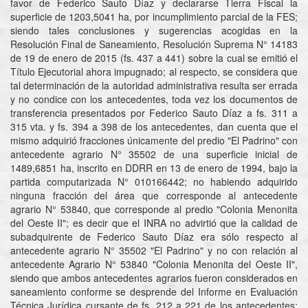
favor de Federico Sauto Díaz y declararse Tierra Fiscal la
superficie de 1203,5041 ha, por incumplimiento parcial de la FES;
siendo tales conclusiones y sugerencias acogidas en la
Resolución Final de Saneamiento, Resolución Suprema N° 14183
de 19 de enero de 2015 (fs. 437 a 441) sobre la cual se emitió el
Título Ejecutorial ahora impugnado; al respecto, se considera que
tal determinación de la autoridad administrativa resulta ser errada
y no condice con los antecedentes, toda vez los documentos de
transferencia presentados por Federico Sauto Díaz a fs. 311 a
315 vta. y fs. 394 a 398 de los antecedentes, dan cuenta que el
mismo adquirió fracciones únicamente del predio "El Padrino" con
antecedente agrario N° 35502 de una superficie inicial de
1489,6851 ha, inscrito en DDRR en 13 de enero de 1994, bajo la
partida computarizada N° 010166442; no habiendo adquirido
ninguna fracción del área que corresponde al antecedente
agrario N° 53840, que corresponde al predio "Colonia Menonita
del Oeste II"; es decir que el INRA no advirtió que la calidad de
subadquirente de Federico Sauto Díaz era sólo respecto al
antecedente agrario N° 35502 "El Padrino" y no con relación al
antecedente Agrario N° 53840 "Colonia Menonita del Oeste II",
siendo que ambos antecedentes agrarios fueron considerados en
saneamiento conforme se desprende del Informe en Evaluación
Técnica Jurídica cursante de fs. 212 a 221 de los antecedentes;