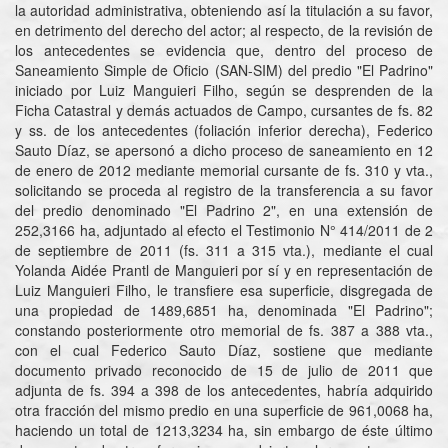
la autoridad administrativa, obteniendo así la titulación a su favor,
en detrimento del derecho del actor; al respecto, de la revisión de
los antecedentes se evidencia que, dentro del proceso de
Saneamiento Simple de Oficio (SAN-SIM) del predio "El Padrino"
iniciado por Luiz Manguieri Filho, según se desprenden de la
Ficha Catastral y demás actuados de Campo, cursantes de fs. 82
y ss. de los antecedentes (foliación inferior derecha), Federico
Sauto Díaz, se apersonó a dicho proceso de saneamiento en 12
de enero de 2012 mediante memorial cursante de fs. 310 y vta.,
solicitando se proceda al registro de la transferencia a su favor
del predio denominado "El Padrino 2", en una extensión de
252,3166 ha, adjuntado al efecto el Testimonio N° 414/2011 de 2
de septiembre de 2011 (fs. 311 a 315 vta.), mediante el cual
Yolanda Aidée Prantl de Manguieri por sí y en representación de
Luiz Manguieri Filho, le transfiere esa superficie, disgregada de
una propiedad de 1489,6851 ha, denominada "El Padrino";
constando posteriormente otro memorial de fs. 387 a 388 vta.,
con el cual Federico Sauto Díaz, sostiene que mediante
documento privado reconocido de 15 de julio de 2011 que
adjunta de fs. 394 a 398 de los antecedentes, habría adquirido
otra fracción del mismo predio en una superficie de 961,0068 ha,
haciendo un total de 1213,3234 ha, sin embargo de éste último