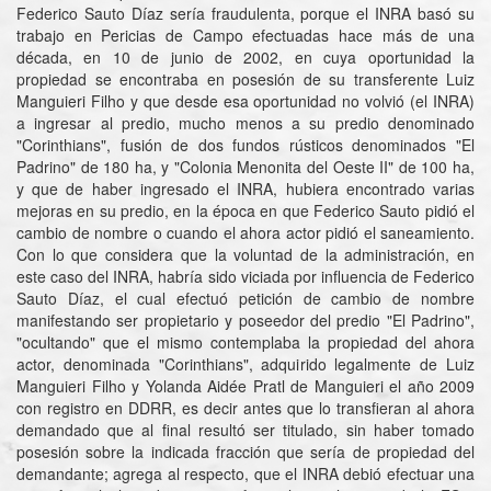
Federico Sauto Díaz sería fraudulenta, porque el INRA basó su
trabajo en Pericias de Campo efectuadas hace más de una
década, en 10 de junio de 2002, en cuya oportunidad la
propiedad se encontraba en posesión de su transferente Luiz
Manguieri Filho y que desde esa oportunidad no volvió (el INRA)
a ingresar al predio, mucho menos a su predio denominado
"Corinthians", fusión de dos fundos rústicos denominados "El
Padrino" de 180 ha, y "Colonia Menonita del Oeste II" de 100 ha,
y que de haber ingresado el INRA, hubiera encontrado varias
mejoras en su predio, en la época en que Federico Sauto pidió el
cambio de nombre o cuando el ahora actor pidió el saneamiento.
Con lo que considera que la voluntad de la administración, en
este caso del INRA, habría sido viciada por influencia de Federico
Sauto Díaz, el cual efectuó petición de cambio de nombre
manifestando ser propietario y poseedor del predio "El Padrino",
"ocultando" que el mismo contemplaba la propiedad del ahora
actor, denominada "Corinthians", adquirido legalmente de Luiz
Manguieri Filho y Yolanda Aidée Pratl de Manguieri el año 2009
con registro en DDRR, es decir antes que lo transfieran al ahora
demandado que al final resultó ser titulado, sin haber tomado
posesión sobre la indicada fracción que sería de propiedad del
demandante; agrega al respecto, que el INRA debió efectuar una