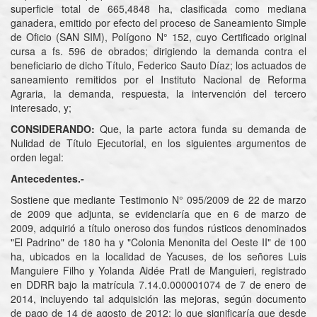
superficie total de 665,4848 ha, clasificada como mediana
ganadera, emitido por efecto del proceso de Saneamiento Simple
de Oficio (SAN SIM), Polígono N° 152, cuyo Certificado original
cursa a fs. 596 de obrados; dirigiendo la demanda contra el
beneficiario de dicho Título, Federico Sauto Díaz; los actuados de
saneamiento remitidos por el Instituto Nacional de Reforma
Agraria, la demanda, respuesta, la intervención del tercero
interesado, y;
CONSIDERANDO:
Que, la parte actora funda su demanda de
Nulidad de Título Ejecutorial, en los siguientes argumentos de
orden legal:
Antecedentes.-
Sostiene que mediante Testimonio N° 095/2009 de 22 de marzo
de 2009 que adjunta, se evidenciaría que en 6 de marzo de
2009, adquirió a título oneroso dos fundos rústicos denominados
"El Padrino" de 180 ha y "Colonia Menonita del Oeste II" de 100
ha, ubicados en la localidad de Yacuses, de los señores Luis
Manguiere Filho y Yolanda Aidée Pratl de Manguieri, registrado
en DDRR bajo la matrícula 7.14.0.000001074 de 7 de enero de
2014, incluyendo tal adquisición las mejoras, según documento
de pago de 14 de agosto de 2012; lo que significaría que desde