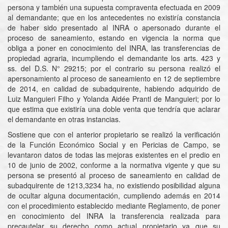
persona y también una supuesta compraventa efectuada en 2009
al demandante; que en los antecedentes no existiría constancia
de haber sido presentado al INRA o apersonado durante el
proceso de saneamiento, estando en vigencia la norma que
obliga a poner en conocimiento del INRA, las transferencias de
propiedad agraria, incumpliendo el demandante los arts. 423 y
ss. del D.S. N° 29215; por el contrario su persona realizó el
apersonamiento al proceso de saneamiento en 12 de septiembre
de 2014, en calidad de subadquirente, habiendo adquirido de
Luiz Manguieri Filho y Yolanda Aidée Prantl de Manguieri; por lo
que estima que existiría una doble venta que tendría que aclarar
el demandante en otras instancias.
Sostiene que con el anterior propietario se realizó la verificación
de la Función Económico Social y en Pericias de Campo, se
levantaron datos de todas las mejoras existentes en el predio en
10 de junio de 2002, conforme a la normativa vigente y que su
persona se presentó al proceso de saneamiento en calidad de
subadquirente de 1213,3234 ha, no existiendo posibilidad alguna
de ocultar alguna documentación, cumpliendo además en 2014
con el procedimiento establecido mediante Reglamento, de poner
en conocimiento del INRA la transferencia realizada para
precautelar su derecho como actual propietario ya que su