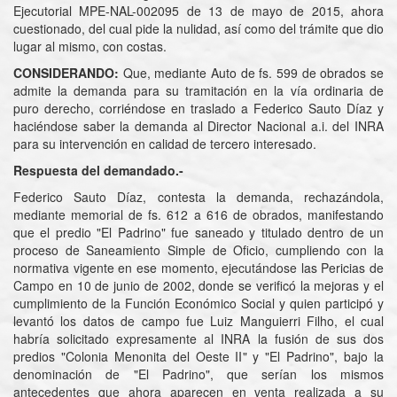
Ejecutorial MPE-NAL-002095 de 13 de mayo de 2015, ahora
cuestionado, del cual pide la nulidad, así como del trámite que dio
lugar al mismo, con costas.
CONSIDERANDO:
Que, mediante Auto de fs. 599 de obrados se
admite la demanda para su tramitación en la vía ordinaria de
puro derecho, corriéndose en traslado a Federico Sauto Díaz y
haciéndose saber la demanda al Director Nacional a.i. del INRA
para su intervención en calidad de tercero interesado.
Respuesta del demandado.-
Federico Sauto Díaz, contesta la demanda, rechazándola,
mediante memorial de fs. 612 a 616 de obrados, manifestando
que el predio "El Padrino" fue saneado y titulado dentro de un
proceso de Saneamiento Simple de Oficio, cumpliendo con la
normativa vigente en ese momento, ejecutándose las Pericias de
Campo en 10 de junio de 2002, donde se verificó la mejoras y el
cumplimiento de la Función Económico Social y quien participó y
levantó los datos de campo fue Luiz Manguierri Filho, el cual
habría solicitado expresamente al INRA la fusión de sus dos
predios "Colonia Menonita del Oeste II" y "El Padrino", bajo la
denominación de "El Padrino", que serían los mismos
antecedentes que ahora aparecen en venta realizada a su