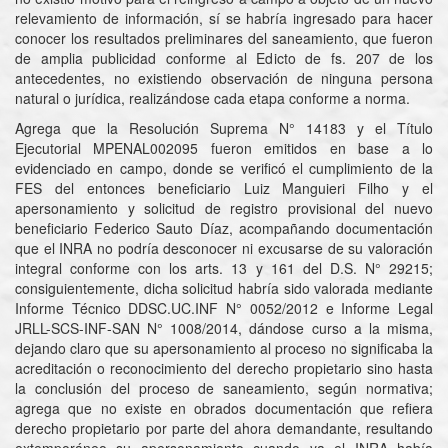
relevamiento de información, sí se habría ingresado para hacer
conocer los resultados preliminares del saneamiento, que fueron
de amplia publicidad conforme al Edicto de fs. 207 de los
antecedentes, no existiendo observación de ninguna persona
natural o jurídica, realizándose cada etapa conforme a norma.
Agrega que la Resolución Suprema N° 14183 y el Título
Ejecutorial MPENAL002095 fueron emitidos en base a lo
evidenciado en campo, donde se verificó el cumplimiento de la
FES del entonces beneficiario Luiz Manguieri Filho y el
apersonamiento y solicitud de registro provisional del nuevo
beneficiario Federico Sauto Díaz, acompañando documentación
que el INRA no podría desconocer ni excusarse de su valoración
integral conforme con los arts. 13 y 161 del D.S. N° 29215;
consiguientemente, dicha solicitud habría sido valorada mediante
Informe Técnico DDSC.UC.INF N° 0052/2012 e Informe Legal
JRLL-SCS-INF-SAN N° 1008/2014, dándose curso a la misma,
dejando claro que su apersonamiento al proceso no significaba la
acreditación o reconocimiento del derecho propietario sino hasta
la conclusión del proceso de saneamiento, según normativa;
agrega que no existe en obrados documentación que refiera
derecho propietario por parte del ahora demandante, resultando