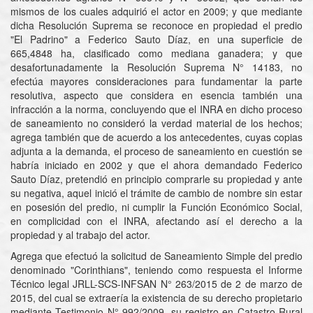
mismos de los cuales adquirió el actor en 2009; y que mediante
dicha Resolución Suprema se reconoce en propiedad el predio
"El Padrino" a Federico Sauto Díaz, en una superficie de
665,4848 ha, clasificado como mediana ganadera; y que
desafortunadamente la Resolución Suprema N° 14183, no
efectúa mayores consideraciones para fundamentar la parte
resolutiva, aspecto que considera en esencia también una
infracción a la norma, concluyendo que el INRA en dicho proceso
de saneamiento no consideró la verdad material de los hechos;
agrega también que de acuerdo a los antecedentes, cuyas copias
adjunta a la demanda, el proceso de saneamiento en cuestión se
habría iniciado en 2002 y que el ahora demandado Federico
Sauto Díaz, pretendió en principio comprarle su propiedad y ante
su negativa, aquel inició el trámite de cambio de nombre sin estar
en posesión del predio, ni cumplir la Función Económico Social,
en complicidad con el INRA, afectando así el derecho a la
propiedad y al trabajo del actor.
Agrega que efectuó la solicitud de Saneamiento Simple del predio
denominado "Corinthians", teniendo como respuesta el Informe
Técnico legal JRLL-SCS-INFSAN N° 263/2015 de 2 de marzo de
2015, del cual se extraería la existencia de su derecho propietario
mediante Testimonio N° 992/2009, su registro en Catastro Rural