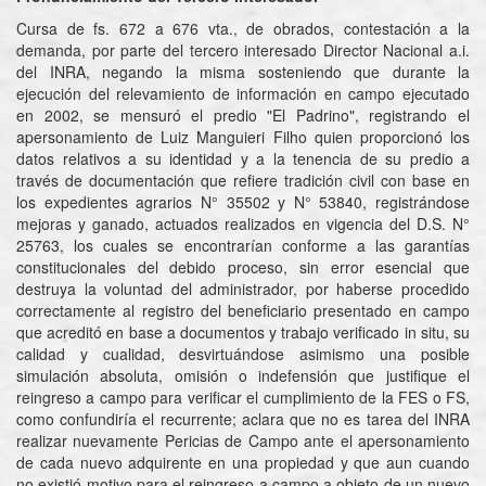
Cursa de fs. 672 a 676 vta., de obrados, contestación a la
demanda, por parte del tercero interesado Director Nacional a.i.
del INRA, negando la misma sosteniendo que durante la
ejecución del relevamiento de información en campo ejecutado
en 2002, se mensuró el predio "El Padrino", registrando el
apersonamiento de Luiz Manguieri Filho quien proporcionó los
datos relativos a su identidad y a la tenencia de su predio a
través de documentación que refiere tradición civil con base en
los expedientes agrarios N° 35502 y N° 53840, registrándose
mejoras y ganado, actuados realizados en vigencia del D.S. N°
25763, los cuales se encontrarían conforme a las garantías
constitucionales del debido proceso, sin error esencial que
destruya la voluntad del administrador, por haberse procedido
correctamente al registro del beneficiario presentado en campo
que acreditó en base a documentos y trabajo verificado in situ, su
calidad y cualidad, desvirtuándose asimismo una posible
simulación absoluta, omisión o indefensión que justifique el
reingreso a campo para verificar el cumplimiento de la FES o FS,
como confundiría el recurrente; aclara que no es tarea del INRA
realizar nuevamente Pericias de Campo ante el apersonamiento
de cada nuevo adquirente en una propiedad y que aun cuando
no existió motivo para el reingreso a campo a objeto de un nuevo