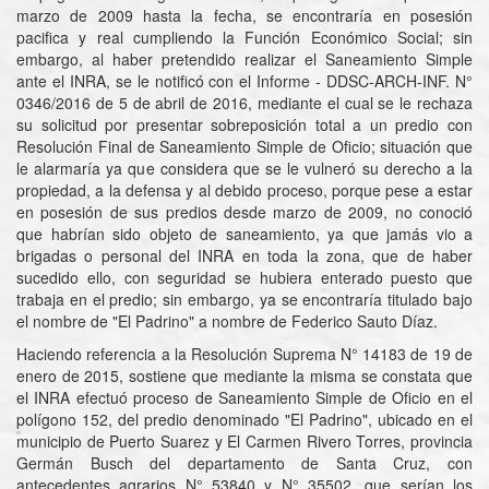
marzo de 2009 hasta la fecha, se encontraría en posesión
pacifica y real cumpliendo la Función Económico Social; sin
embargo, al haber pretendido realizar el Saneamiento Simple
ante el INRA, se le notificó con el Informe - DDSC-ARCH-INF. N°
0346/2016 de 5 de abril de 2016, mediante el cual se le rechaza
su solicitud por presentar sobreposición total a un predio con
Resolución Final de Saneamiento Simple de Oficio; situación que
le alarmaría ya que considera que se le vulneró su derecho a la
propiedad, a la defensa y al debido proceso, porque pese a estar
en posesión de sus predios desde marzo de 2009, no conoció
que habrían sido objeto de saneamiento, ya que jamás vio a
brigadas o personal del INRA en toda la zona, que de haber
sucedido ello, con seguridad se hubiera enterado puesto que
trabaja en el predio; sin embargo, ya se encontraría titulado bajo
el nombre de "El Padrino" a nombre de Federico Sauto Díaz.
Haciendo referencia a la Resolución Suprema N° 14183 de 19 de
enero de 2015, sostiene que mediante la misma se constata que
el INRA efectuó proceso de Saneamiento Simple de Oficio en el
polígono 152, del predio denominado "El Padrino", ubicado en el
municipio de Puerto Suarez y El Carmen Rivero Torres, provincia
Germán Busch del departamento de Santa Cruz, con
antecedentes agrarios N° 53840 y N° 35502, que serían los