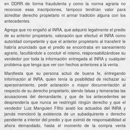
en DDRR de forma fraudulenta y como la norma agraria no
reconoce esas inscripciones, tampoco tendrían valor para
acreditar derecho propietario ni armar tradición alguna con los
antecedentes.
Agrega que no engañó al INRA, que adquirió legalmente el predio
de su anterior propietario, valoración que efectuó el INRA como
autoridad competente y que el anterior propietario al transferir le
habría anunciado que el predio se encontraba en saneamiento
agrario, facultándole a concluir el mismo, responsabilizándose su
vendedor por toda la información entregada al INRA y cualquier
problema que tenga que ver con hechos anteriores a la venta.
Manifiesta que su persona actuó de buena fe, entregando
información al INRA, quien tenía la posibilidad de rechazar su
apersonamiento, pedir aclaración o mayor documentación al
respecto de su derecho propietario, siendo falsas y temerarias las
acusaciones del demandante, y que de los antecedentes se
desprendería que nunca se restringió ningún derecho y que el
vendedor Luiz Manguieri Filho avaló los actuados del INRA y
jamás mencionó la existencia de un subadquirente o derecho
pendiente a interior del predio y que eximió de responsabilidad al
ahora demandado, hasta el momento de la compra venta