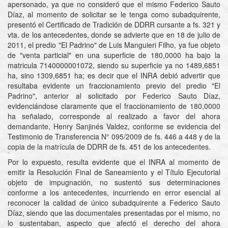
apersonado, ya que no consideró que el mismo Federico Sauto
Díaz, al momento de solicitar se le tenga como subadquirente,
presentó el Certificado de Tradición de DDRR cursante a fs. 321 y
vta. de los antecedentes, donde se advierte que en 18 de julio de
2011, el predio "El Padrino" de Luis Manguieri Filho, ya fue objeto
de "venta particial" en una superficie de 180,0000 ha bajo la
matricula 7140000001072, siendo su superficie ya no 1489,6851
ha, sino 1309,6851 ha; es decir que el INRA debió advertir que
resultaba evidente un fraccionamiento previo del predio "El
Padrino", anterior al solicitado por Federico Sauto Díaz,
evidenciándose claramente que el fraccionamiento de 180,0000
ha señalado, corresponde al realizado a favor del ahora
demandante, Henry Sanjinés Valdez, conforme se evidencia del
Testimonio de Transferencia N° 095/2009 de fs. 446 a 448 y de la
copia de la matrícula de DDRR de fs. 451 de los antecedentes.
Por lo expuesto, resulta evidente que el INRA al momento de
emitir la Resolución Final de Saneamiento y el Título Ejecutorial
objeto de impugnación, no sustentó sus determinaciones
conforme a los antecedentes, incurriendo en error esencial al
reconocer la calidad de único subadquirente a Federico Sauto
Díaz, siendo que las documentales presentadas por el mismo, no
lo sustentaban, aspecto que afectó el derecho del ahora