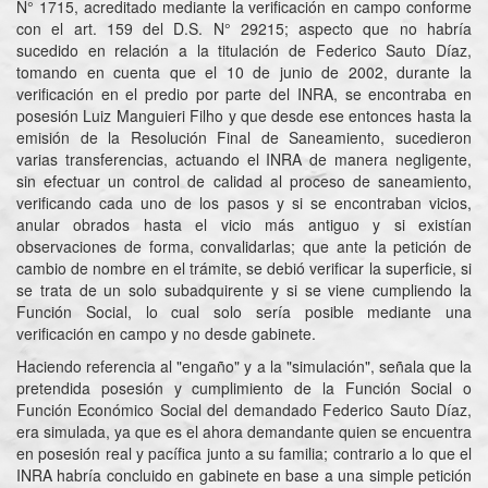
N° 1715, acreditado mediante la verificación en campo conforme
con el art. 159 del D.S. N° 29215; aspecto que no habría
sucedido en relación a la titulación de Federico Sauto Díaz,
tomando en cuenta que el 10 de junio de 2002, durante la
verificación en el predio por parte del INRA, se encontraba en
posesión Luiz Manguieri Filho y que desde ese entonces hasta la
emisión de la Resolución Final de Saneamiento, sucedieron
varias transferencias, actuando el INRA de manera negligente,
sin efectuar un control de calidad al proceso de saneamiento,
verificando cada uno de los pasos y si se encontraban vicios,
anular obrados hasta el vicio más antiguo y si existían
observaciones de forma, convalidarlas; que ante la petición de
cambio de nombre en el trámite, se debió verificar la superficie, si
se trata de un solo subadquirente y si se viene cumpliendo la
Función Social, lo cual solo sería posible mediante una
verificación en campo y no desde gabinete.
Haciendo referencia al "engaño" y a la "simulación", señala que la
pretendida posesión y cumplimiento de la Función Social o
Función Económico Social del demandado Federico Sauto Díaz,
era simulada, ya que es el ahora demandante quien se encuentra
en posesión real y pacífica junto a su familia; contrario a lo que el
INRA habría concluido en gabinete en base a una simple petición