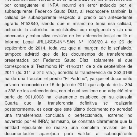
por consiguiente el INRA incurrió en error inducido por el
subadquirente Federico Sauto Díaz, al reconocerle también la
calidad de subadquirente respecto al predio con antecedente
agrario N°53840, siendo que el mismo no tenía esa calidad;
actuando la autoridad administrativa con negligencia y sin una
adecuada y exhaustiva revisión de los antecedentes al emitir el
Informe Legal JRLL-SCS-INF-SAN N° 1008/2014 de 26 de
septiembre de 2014, toda vez que al margen de lo señalado,
tampoco advirtió que de los documentos de transferencia
presentados por Federico Sauto Díaz, solamente el que
corresponde al Testimonio N° 414/2011 de 2 de septiembre de
2011 (fs. 311 a 315 vta.), acreditó la transferencia de 252,3166
ha de una fracción el predio "El Padrino", ya que el documento
privado reconocido de 15 de julio de 2011 que adjunta de fs. 394
a 398 de los antecedentes, con el cual sostiene que adquirió otra
parte de 961,0068 ha, claramente establece en su cláusula
Cuarta que la transferencia definitiva se realizaría
posteriormente, es decir que este último documento no acreditó
una transferencia concluida o perfeccionada, extremo no
advertido por el INRA; asimismo, se constata claramente que la
entidad ejecutante no realizó una completa revisión de la
documentación aparejada para validar al subadquirente