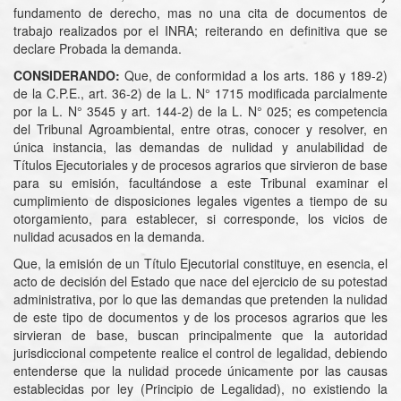
fundamento de derecho, mas no una cita de documentos de
trabajo realizados por el INRA; reiterando en definitiva que se
declare Probada la demanda.
CONSIDERANDO:
Que, de conformidad a los arts. 186 y 189-2)
de la C.P.E., art. 36-2) de la L. N° 1715 modificada parcialmente
por la L. N° 3545 y art. 144-2) de la L. N° 025; es competencia
del Tribunal Agroambiental, entre otras, conocer y resolver, en
única instancia, las demandas de nulidad y anulabilidad de
Títulos Ejecutoriales y de procesos agrarios que sirvieron de base
para su emisión, facultándose a este Tribunal examinar el
cumplimiento de disposiciones legales vigentes a tiempo de su
otorgamiento, para establecer, si corresponde, los vicios de
nulidad acusados en la demanda.
Que, la emisión de un Título Ejecutorial constituye, en esencia, el
acto de decisión del Estado que nace del ejercicio de su potestad
administrativa, por lo que las demandas que pretenden la nulidad
de este tipo de documentos y de los procesos agrarios que les
sirvieran de base, buscan principalmente que la autoridad
jurisdiccional competente realice el control de legalidad, debiendo
entenderse que la nulidad procede únicamente por las causas
establecidas por ley (Principio de Legalidad), no existiendo la