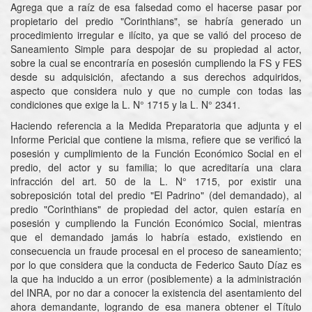
Agrega que a raíz de esa falsedad como el hacerse pasar por
propietario del predio "Corinthians", se habría generado un
procedimiento irregular e ilícito, ya que se valió del proceso de
Saneamiento Simple para despojar de su propiedad al actor,
sobre la cual se encontraría en posesión cumpliendo la FS y FES
desde su adquisición, afectando a sus derechos adquiridos,
aspecto que considera nulo y que no cumple con todas las
condiciones que exige la L. N° 1715 y la L. N° 2341.
Haciendo referencia a la Medida Preparatoria que adjunta y el
Informe Pericial que contiene la misma, refiere que se verificó la
posesión y cumplimiento de la Función Económico Social en el
predio, del actor y su familia; lo que acreditaría una clara
infracción del art. 50 de la L. N° 1715, por existir una
sobreposición total del predio "El Padrino" (del demandado), al
predio "Corinthians" de propiedad del actor, quien estaría en
posesión y cumpliendo la Función Económico Social, mientras
que el demandado jamás lo habría estado, existiendo en
consecuencia un fraude procesal en el proceso de saneamiento;
por lo que considera que la conducta de Federico Sauto Díaz es
la que ha inducido a un error (posiblemente) a la administración
del INRA, por no dar a conocer la existencia del asentamiento del
ahora demandante, logrando de esa manera obtener el Título