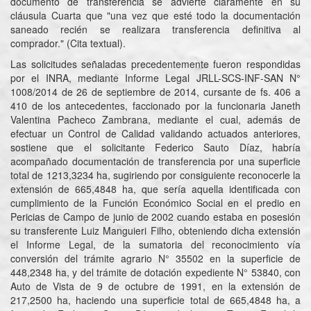
documento de transferencia se advierte claramente en su
cláusula Cuarta que "una vez que esté todo la documentación
saneado recién se realizara transferencia definitiva al
comprador." (Cita textual).
Las solicitudes señaladas precedentemente fueron respondidas
por el INRA, mediante Informe Legal JRLL-SCS-INF-SAN N°
1008/2014 de 26 de septiembre de 2014, cursante de fs. 406 a
410 de los antecedentes, faccionado por la funcionaria Janeth
Valentina Pacheco Zambrana, mediante el cual, además de
efectuar un Control de Calidad validando actuados anteriores,
sostiene que el solicitante Federico Sauto Díaz, habría
acompañado documentación de transferencia por una superficie
total de 1213,3234 ha, sugiriendo por consiguiente reconocerle la
extensión de 665,4848 ha, que sería aquella identificada con
cumplimiento de la Función Económico Social en el predio en
Pericias de Campo de junio de 2002 cuando estaba en posesión
su transferente Luiz Manguieri Filho, obteniendo dicha extensión
el Informe Legal, de la sumatoria del reconocimiento vía
conversión del trámite agrario N° 35502 en la superficie de
448,2348 ha, y del trámite de dotación expediente N° 53840, con
Auto de Vista de 9 de octubre de 1991, en la extensión de
217,2500 ha, haciendo una superficie total de 665,4848 ha, a