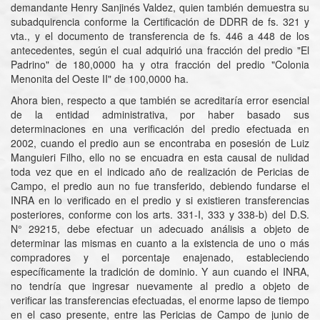
demandante Henry Sanjinés Valdez, quien también demuestra su
subadquirencia conforme la Certificación de DDRR de fs. 321 y
vta., y el documento de transferencia de fs. 446 a 448 de los
antecedentes, según el cual adquirió una fracción del predio "El
Padrino" de 180,0000 ha y otra fracción del predio "Colonia
Menonita del Oeste II" de 100,0000 ha.
Ahora bien, respecto a que también se acreditaría error esencial
de la entidad administrativa, por haber basado sus
determinaciones en una verificación del predio efectuada en
2002, cuando el predio aun se encontraba en posesión de Luiz
Manguieri Filho, ello no se encuadra en esta causal de nulidad
toda vez que en el indicado año de realización de Pericias de
Campo, el predio aun no fue transferido, debiendo fundarse el
INRA en lo verificado en el predio y si existieren transferencias
posteriores, conforme con los arts. 331-I, 333 y 338-b) del D.S.
N° 29215, debe efectuar un adecuado análisis a objeto de
determinar las mismas en cuanto a la existencia de uno o más
compradores y el porcentaje enajenado, estableciendo
específicamente la tradición de dominio. Y aun cuando el INRA,
no tendría que ingresar nuevamente al predio a objeto de
verificar las transferencias efectuadas, el enorme lapso de tiempo
en el caso presente, entre las Pericias de Campo de junio de