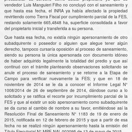
vendedor Luis Manguieri Filho no concluyó con el saneamiento y
que hasta esa fecha, el INRA ya había afectado la propiedad
revirtiendo como Tierra Fiscal por cumplimiento parcial de la FES,
restando solamente 665,4848 ha, superficie consolidada a favor
del propietario inicial y transferida a su persona.
Que hasta esa fecha, no existía ningún apersonamiento de otro
subadquirente o poseedor o alguien que alegue tener algún
derecho, tampoco cursaría oposición al proceso de saneamiento,
siendo su persona la única apersonada con documento idóneo
de haber adquirido legalmente la totalidad del predio y que así
continuó con el trámite planteando observaciones solicitando se
anule el proceso de saneamiento y se retorne a la Etapa de
Campo para verificar nuevamente la FES; y que en 18 de
noviembre de 2014 se le da a conocer el Informe Legal N°
1008/2014 de 26 de septiembre de 2014, dándose curso a lo
solicitado y se ratifica el recorte por incumplimiento parcial de la
FES y que al existir un solo apersonamiento como subadquirente
se da curso al cambio de nombre a su favor, emitiéndose así la
Resolución Final de Saneamiento N° 1183 de 19 de enero de
2015, notificada en 12 de febrero de 2015 y que a partir de esa
fecha no se realizó ningún apersonamiento hasta la emisión del
Título Ejecutorial N° MPE-NAL-002095 de 13 de mayo de 2015.