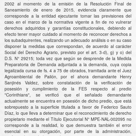
2002 al momento de la emisión de la Resolución Final de
Saneamiento de enero de 2015, evidencia claramente que
corresponde a la entidad ejecutante tomar las previsiones del
caso en el marco de la normativa vigente a fin de no vulnerar
derechos adquiridos y garantías constitucionales, debiendo al
efecto tener mayor cuidado al momento de reconocer derechos a
los subadquirentes, realizando un adecuado análisis o en su caso
disponer la medidas que correspondan, de acuerdo al carácter
Social del Derecho Agrario, previsto por el art. 3-d), g) y o) del
D.S. N° 29215; toda vez que según se desprende de la Medida
Preparatoria de Demanda adjuntada a la demanda, cuya copia
legalizada cursa de fs. 4 a 75 de obrados, tramitada ante el Juez
Agroambiental de Pailón, por el ahora demandante Henry
Sanjinés Valdez, sobre constatación de la verificación de
posesión y cumplimiento de la FES respecto al predio
"Corinthians", se verificó que el señalado demandante
actualmente se encuentra en posesión de dicho predio, que está
sobrepuesto a la superficie titulada a favor de Federico Sauto
Díaz, lo que lleva a determinar que el reconocimiento de derecho
propietario mediante el Título Ejecutorial N° MPE-NAL-002095 no
corresponde a la realidad, lo que demuestra también el error
esencial en su otorgación, por parte de la administración,