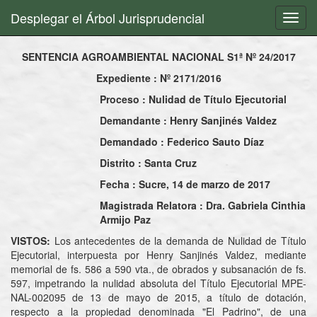
Desplegar el Árbol Jurisprudencial
Toggl
navig
SENTENCIA AGROAMBIENTAL NACIONAL S1ª Nº 24/2017
Expediente : Nº 2171/2016
Proceso : Nulidad de Título Ejecutorial
Demandante : Henry Sanjinés Valdez
Demandado : Federico Sauto Díaz
Distrito : Santa Cruz
Fecha : Sucre, 14 de marzo de 2017
Magistrada Relatora : Dra. Gabriela Cinthia
Armijo Paz
VISTOS:
Los antecedentes de la demanda de Nulidad de Título
Ejecutorial, interpuesta por Henry Sanjinés Valdez, mediante
memorial de fs. 586 a 590 vta., de obrados y subsanación de fs.
597, impetrando la nulidad absoluta del Título Ejecutorial MPE-
NAL-002095 de 13 de mayo de 2015, a título de dotación,
respecto a la propiedad denominada "El Padrino", de una